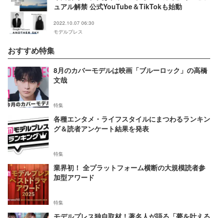
ュアル解禁 公式YouTube＆TikTokも始動
2022.10.07 06:30
モデルプレス
おすすめ特集
8月のカバーモデルは映画「ブルーロック」の高橋
文哉
特集
各種エンタメ・ライフスタイルにまつわるランキン
グ＆読者アンケート結果を発表
特集
業界初！ 全プラットフォーム横断の大規模読者参
加型アワード
特集
モデルプレス独自取材！著名人が語る「夢を叶える