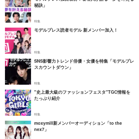
秘訣」
特集
モデルプレス読者モデル 新メンバー加入！
特集
SNS影響力トレンド俳優・女優を特集「モデルプレ
スカウントダウン」
特集
"史上最大級のファッションフェスタ"TGC情報を
たっぷり紹介
特集
moxymill新メンバーオーディション「to the
nex7」