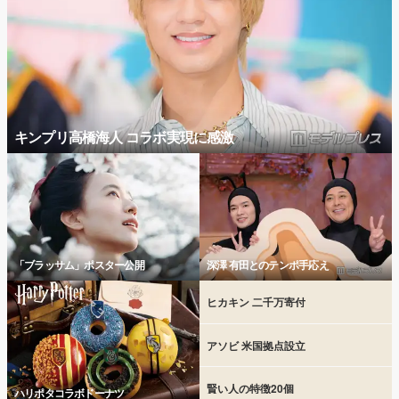
キンプリ高橋海人 コラボ実現に感激
「ブラッサム」ポスター公開
深澤 有田とのテンポ手応え
ヒカキン 二千万寄付
アソビ 米国拠点設立
賢い人の特徴20個
ハリポタコラボドーナツ