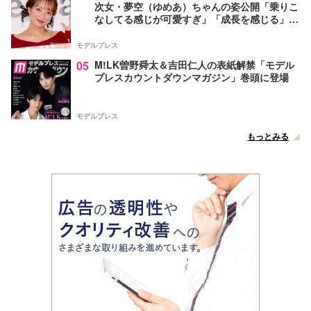
次女・夢空（ゆめあ）ちゃんの姿公開「乗りこ
なしてる感じが可愛すぎ」「成長を感じる」の
声
モデルプレス
05
M!LK曽野舜太＆吉田仁人の表紙解禁「モデル
プレスカウントダウンマガジン」巻頭に登場
モデルプレス
もっとみる