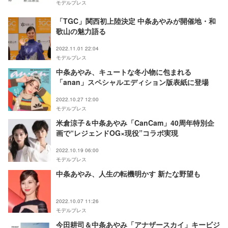
モデルプレス
「TGC」関西初上陸決定 中条あやみが開催地・和
歌山の魅力語る
2022.11.01 22:04
モデルプレス
中条あやみ、キュートな冬小物に包まれる
「anan」スペシャルエディション版表紙に登場
2022.10.27 12:00
モデルプレス
米倉涼子＆中条あやみ「CanCam」40周年特別企
画で“レジェンドOG×現役”コラボ実現
2022.10.19 06:00
モデルプレス
中条あやみ、人生の転機明かす 新たな野望も
2022.10.07 11:26
モデルプレス
今田耕司＆中条あやみ「アナザースカイ」キービジ