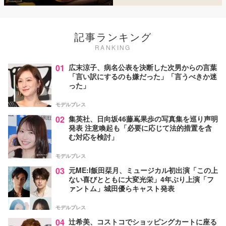
記事ランキング
RANKING
01
広末涼子、病名公表を決断した次男からの言葉
「言い訳にするのも嫌だった」「言うべきか迷
った」
モデルプレス
02
集英社、日向坂46藤嶌果歩の写真集を巡り声明
発表 注意喚起も「必要に応じて法的措置を含
む対応を検討」
モデルプレス
03
元ME:I飯田栞月、ミュージカル初出演「この上
ない喜びとともに大変光栄」4年ぶり上演「フ
ァントム」城田優らキャスト発表
モデルプレス
04
辻希美、コストコでショッピングカートに座る