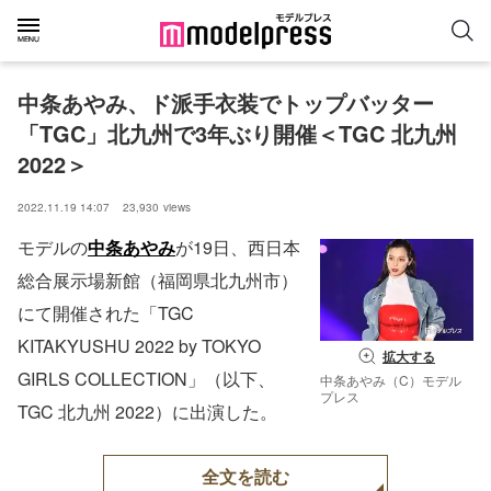
中条あやみ、ド派手衣装でトップバッター 
「TGC」北九州で3年ぶり開催＜TGC 北九州 
2022＞
2022.11.19 14:07
23,930
views
モデルの
中条あやみ
が19日、西日本
総合展示場新館（福岡県北九州市）
にて開催された「TGC
KITAKYUSHU 2022 by TOKYO
拡大する
GIRLS COLLECTION」（以下、
中条あやみ（C）モデル
プレス
TGC 北九州 2022）に出演した。
全文を読む