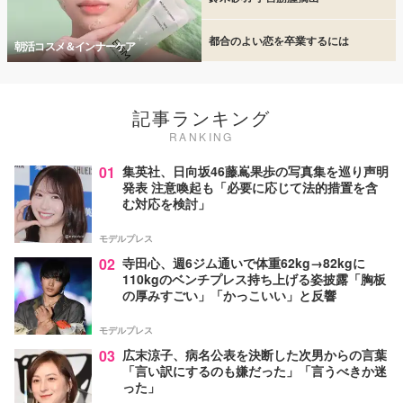
都合のよい恋を卒業するには
朝活コスメ＆インナーケア
記事ランキング
RANKING
01
集英社、日向坂46藤嶌果歩の写真集を巡り声明
発表 注意喚起も「必要に応じて法的措置を含
む対応を検討」
モデルプレス
02
寺田心、週6ジム通いで体重62kg→82kgに
110kgのベンチプレス持ち上げる姿披露「胸板
の厚みすごい」「かっこいい」と反響
モデルプレス
03
広末涼子、病名公表を決断した次男からの言葉
「言い訳にするのも嫌だった」「言うべきか迷
った」