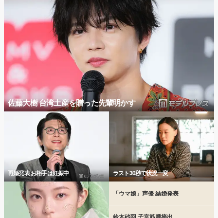
佐藤大樹 台湾土産を贈った先輩明かす
再婚発表 お相手は妊娠中
ラスト30秒で状況一変
「ウマ娘」声優 結婚発表
鈴木砂羽 子宮筋腫摘出