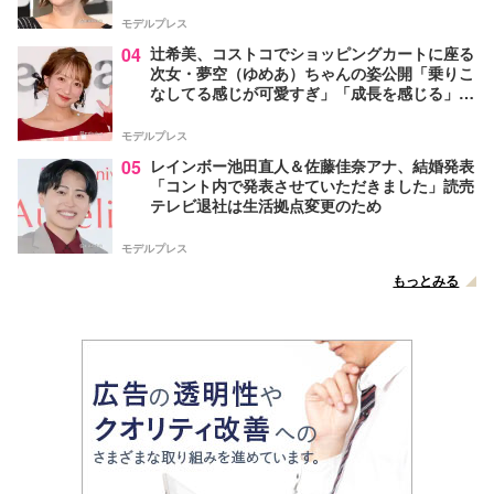
モデルプレス
04
辻希美、コストコでショッピングカートに座る
次女・夢空（ゆめあ）ちゃんの姿公開「乗りこ
なしてる感じが可愛すぎ」「成長を感じる」の
声
モデルプレス
05
レインボー池田直人＆佐藤佳奈アナ、結婚発表
「コント内で発表させていただきました」読売
テレビ退社は生活拠点変更のため
モデルプレス
もっとみる