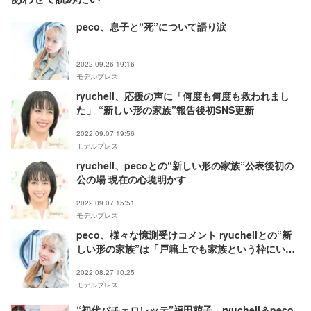
peco、息子と“死”について語り涙
2022.09.26 19:16
モデルプレス
ryuchell、応援の声に「何度も何度も救われまし
た」 “新しい形の家族”報告後初SNS更新
2022.09.07 19:56
モデルプレス
ryuchell、pecoとの“新しい形の家族”公表後初の
公の場 現在の心境明かす
2022.09.07 15:51
モデルプレス
peco、様々な憶測受けコメント ryuchellとの“新
しい形の家族”は「戸籍上でも家族という枠にいら
れるよう」
2022.08.27 10:25
モデルプレス
“初代バチェロレッテ”福田萌子、ryuchell＆peco