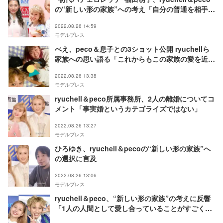
の“新しい形の家族”への考え「自分の普通を相手に
当てはめて批評する人がいない未来を信じます」
2022.08.26 14:59
モデルプレス
ぺえ、peco＆息子との3ショット公開 ryuchellら
家族への思い語る「これからもこの家族の愛を近く
で感じたい」
2022.08.26 13:38
モデルプレス
ryuchell＆peco所属事務所、2人の離婚についてコ
メント「事実婚というカテゴライズではない」
2022.08.26 13:27
モデルプレス
ひろゆき、ryuchell＆pecoの“新しい形の家族”へ
の選択に言及
2022.08.26 13:06
モデルプレス
ryuchell＆peco、“新しい形の家族”の考えに反響
「1人の人間として愛し合っていることがすごく伝
わった」「これからの道標になると思う」