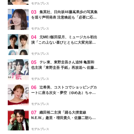
モデルプレス
03
集英社、日向坂46藤嶌果歩の写真集
を巡り声明発表 注意喚起も「必要に応じ
て法的措置を含む対応を検討」
モデルプレス
04
元ME:I飯田栞月、ミュージカル初出
演「この上ない喜びとともに大変光栄」
4年ぶり上演「ファントム」城田優らキ
ャスト発表
モデルプレス
05
テレ東、東野圭吾さん追悼 亀梨和
也主演「東野圭吾 手紙」再放送へ 佐藤隆
太・本田翼・中村倫也ら出演
モデルプレス
06
辻希美、コストコでショッピングカ
ートに座る次女・夢空（ゆめあ）ちゃん
の姿公開「乗りこなしてる感じが可愛す
ぎ」「成長を感じる」の声
モデルプレス
07
織田裕二主演「踊る大捜査線
N.E.W.」趣里・増田貴久・佐藤二朗ら新
メンバー紹介映像解禁 各キャラクター象
徴する“謎のキーワード”も
モデルプレス