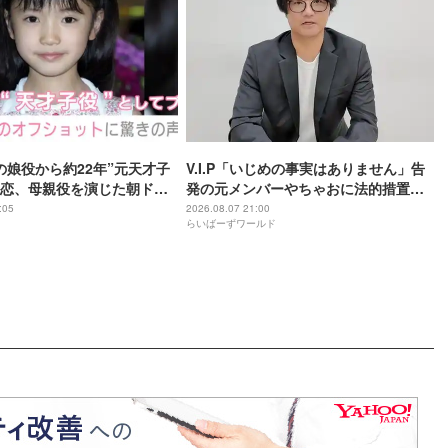
の娘役から約22年”元天才子
V.I.P「いじめの事実はありません」告
恋、母親役を演じた朝ドラ
発の元メンバーやちゃおに法的措置を
』での姿に驚きの声「凛ち
準備
:05
2026.08.07 21:00
らいばーずワールド
さん役をやるようになった