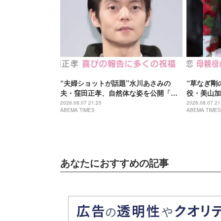
“夫婦ショットが話題”水川あさみの
“草なぎ剛
夫・窪田正孝、自然体な姿を公開「い
役・美山加
つだって自分の勇気次第」
『風、薫る
2026.08.07 21:25
2026.08.07 21
ABEMA TIMES
ABEMA TIMES
ゃんがお母
なんて」
あなたにおすすめの記事