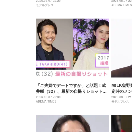
ッツ さよならのミッション】
結婚「ジャ
2026.08.07 22:29
2026.08.07 22
モデルプレス
ABEMA TIMES
びっくり！
「ご夫婦でデートですか」と話題！武
M!LK曽
井咲（32）、最新の自撮りショット公
定時のメン
開
屋で台本を
2026.08.07 22:00
2026.08.07 21
ABEMA TIMES
モデルプレス
イダーゼッ