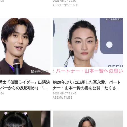
ンボより先とは」「かなり
:08
2026.08.07 22:00
らいばーずワールド
」など驚きの声
野舜太「仮面ライダー」出演決
約20年ぶりに出産した冨永愛、パート
バーからの反応明かす「楽
ナー・山本一賢の姿を公開「たくさん
開いていたら…」【仮面ラ
背負ってくれてる」感謝の思いをつづ
:54
2026.08.07 21:45
ABEMA TIMES
ツ さよならのミッション】
る