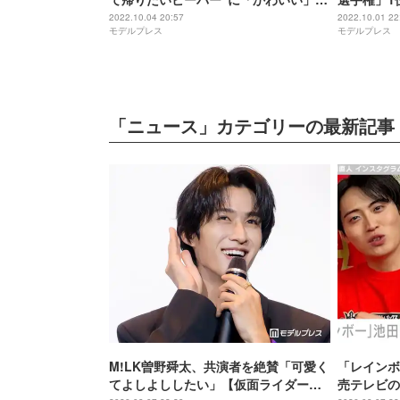
うっとり
2022.10.04 20:57
2022.10.01 22
モデルプレス
モデルプレス
「ニュース」カテゴリーの最新記事
M!LK曽野舜太、共演者を絶賛「可愛く
「レインボ
てよしよししたい」【仮面ライダーゼ
売テレビの