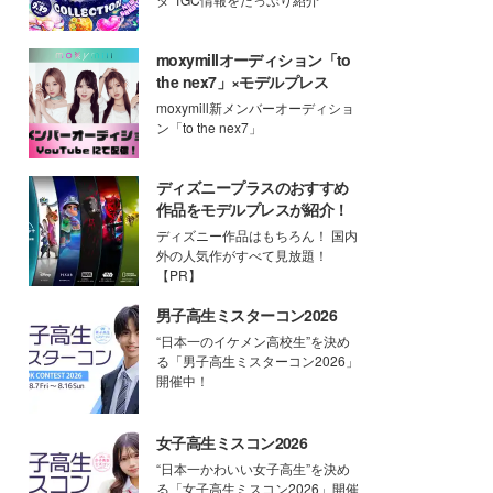
moxymillオーディション「to
the nex7」×モデルプレス
moxymill新メンバーオーディショ
ン「to the nex7」
ディズニープラスのおすすめ
作品をモデルプレスが紹介！
ディズニー作品はもちろん！ 国内
外の人気作がすべて見放題！
【PR】
男子高生ミスターコン2026
“日本一のイケメン高校生”を決め
る「男子高生ミスターコン2026」
開催中！
女子高生ミスコン2026
“日本一かわいい女子高生”を決め
る「女子高生ミスコン2026」開催