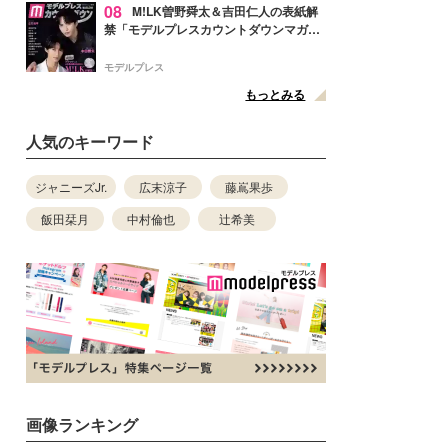
08
M!LK曽野舜太＆吉田仁人の表紙解
禁「モデルプレスカウントダウンマガジ
ン」巻頭に登場
モデルプレス
もっとみる
人気のキーワード
ジャニーズJr.
広末涼子
藤嶌果歩
飯田栞月
中村倫也
辻希美
画像ランキング