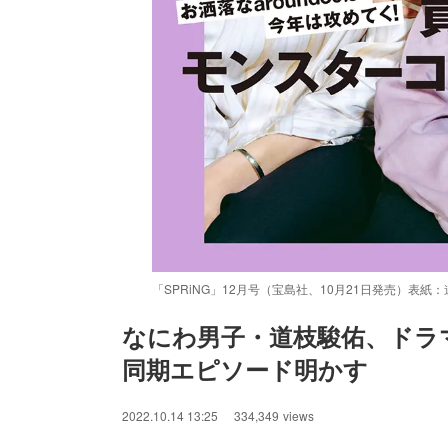
「SPRiNG」12月号（宝島社、10月21日発売）表
なにわ男子・道枝駿佑、ドラ
同期エピソード明かす
/
Unmute
2022.10.14 13:25
334,349
views