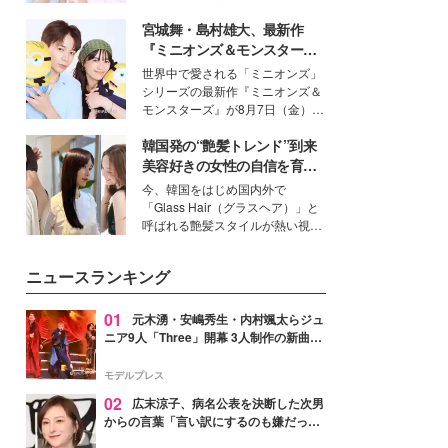
イベートでも仲良しで旅行好きな
宮城舞・島村雄大、最新作
モデル・愛甲ひかりさんと橋下美
好さんを迎えて本音で女子会トー
『ミニオンズ＆モンスター
ク。猛暑のお出かけを快適に過ご
ズ』の魅力熱弁 ハチャメチャ
世界中で愛される「ミニオンズ」
すヒントや、2人が感動した夏の
だけじゃない“友情と絆”に感
シリーズの最新作『ミニオンズ＆
生理の新常識にも迫りました。
動
モンスターズ』が8月7日（金）に
公開。モデルプレスでは、“大のミ
韓国発の“艶髪トレンド”到来
ニオン好き”という共通点を持つモ
デルの宮城舞と島村雄大の特別対
美容好きの女性の自信を育む
談をお届け！それぞれの視点か
「ヘアケア事情」って？
今、韓国をはじめ国内外で
ら、今作ならではの魅力や予想外
「Glass Hair（グラスヘア）」と
の感動をもたらす奥深いストーリ
呼ばれる艶髪スタイルが熱い視線
ーについて熱く語り合ってもらっ
を集めています。メイクやファッ
た。
ションの完成度を高めるベースと
ニュースランキング
して、“髪そのものの美しさ”に改
めて注目する人が増えている様
子。今回は、そんな憧れの艶やか
01
元木湧・安嶋秀生・内村颯太らジュ
な髪を日常で叶える、美容好きの
ニア9人「Three」開幕 3人制作の新曲＆
女性たちのヘアケア事情を紹介し
手描きセットに込めた想い「もっと前に
ます。
進んで夢を掴みたい」【ゲネプロレポ】
モデルプレス
02
広末涼子、病名公表を決断した次男
からの言葉「言い訳にするのも嫌だっ
た」「言うべきか迷った」