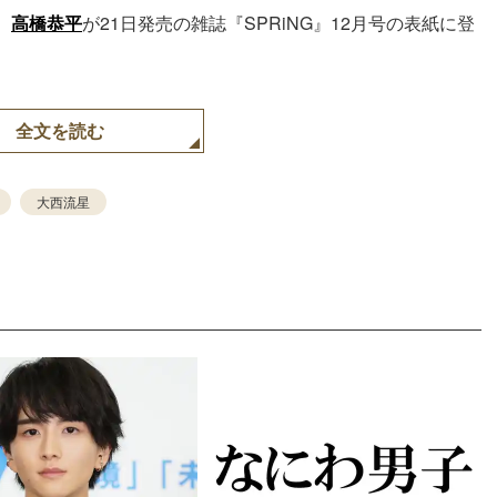
、
高橋恭平
が21日発売の雑誌『SPRiNG』12月号の表紙に登
全文を読む
大西流星