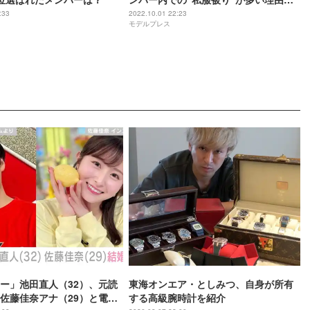
「やっぱ大好きだから」
:33
2022.10.01 22:23
モデルプレス
ー」池田直人（32）、元読
東海オンエア・としみつ、自身が所有
佐藤佳奈アナ（29）と電撃
する高級腕時計を紹介