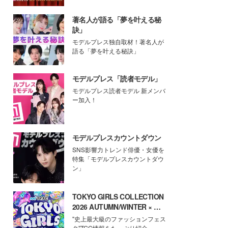
著名人が語る「夢を叶える秘
訣」
モデルプレス独自取材！著名人が
語る「夢を叶える秘訣」
モデルプレス「読者モデル」
モデルプレス読者モデル 新メンバ
ー加入！
モデルプレスカウントダウン
SNS影響力トレンド俳優・女優を
特集「モデルプレスカウントダウ
ン」
TOKYO GIRLS COLLECTION
2026 AUTUMN/WINTER × モ
デルプレス
"史上最大級のファッションフェス
タ"TGC情報をたっぷり紹介