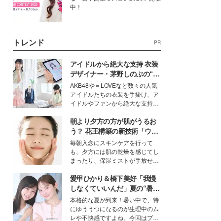
中！
トレンド
PR
アイドルから絶大な支持 衣装
デザイナー・茅野しのぶの“可
愛い”を作る美学＜「シチズン
AKB48や＝LOVEなど数々の人気
クロスシー」インタビュー＞
アイドルたちの衣装を手掛け、ア
イドルやファンから絶大な支持を
得る、株式会社オサレカンパニー
朝より夕方の方が肌がうるお
取締役兼クリエイティブディレク
ター・茅野しのぶ。一人ひとりの
う？ 花王構築の新技術「ウォ
個性に寄り添い、魅力を引き出す
ーターキャプチャリングスキ
毎朝入念にスキンケアを行って
衣装作りは、多くの女性たちに勇
ン（捕水肌）」がスキンケア
も、夕方には肌の乾燥を感じてし
気と自信を与え続けている。
の常識を変える予感
まったり、保湿ミストが手放せな
いという読者も多いのでは？そん
愛甲ひかり＆橋下美好「我慢
な美容の常識を大きく変える可能
性を秘めた、革新的な「Water
しなくていいんだ」夏の“暑さ
Capturing Skin（ウォーターキャ
対策”の新しい選択肢とは？
本格的な夏が到来！暑い中で、特
プチャリングスキン：捕水肌）」
にゆううつになるのが生理中のム
技術を、花王が構築した。
レや不快感ですよね。今回はプラ