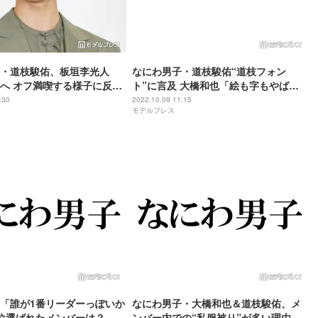
・道枝駿佑、板垣李光人
なにわ男子・道枝駿佑“道枝フォン
”へ オフ満喫する様子に反響
ト”に言及 大橋和也「絵も字もやば
人」「遭遇したい」
い」と反論
:30
2022.10.09 11:15
モデルプレス
「誰が1番リーダーっぽいか
なにわ男子・大橋和也＆道枝駿佑、メ
位選ばれたメンバーは？
ンバー内での“私服被り”が多い理由