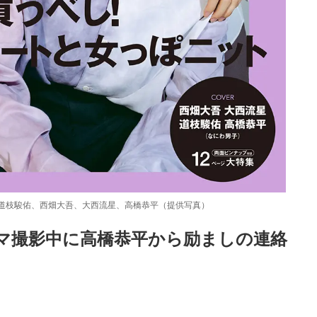
紙：道枝駿佑、西畑大吾、大西流星、高橋恭平（提供写真）
マ撮影中に高橋恭平から励ましの連絡　
Loaded
:
48.74%