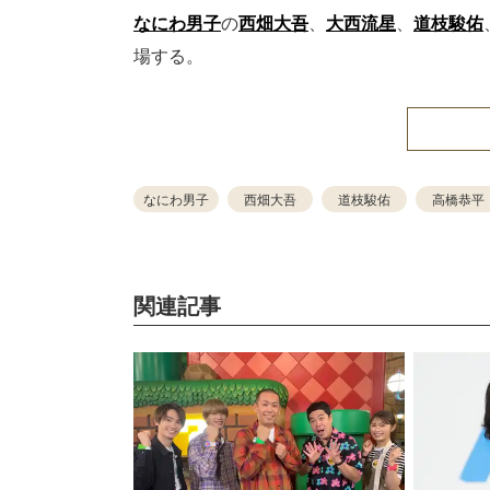
なにわ男子
の
西畑大吾
、
大西流星
、
道枝駿佑
場する。
なにわ男子
西畑大吾
道枝駿佑
高橋恭平
関連記事