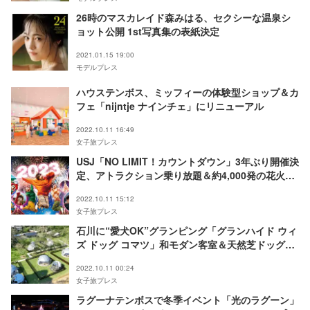
26時のマスカレイド森みはる、セクシーな温泉シ
ョット公開 1st写真集の表紙決定
2021.01.15 19:00
モデルプレス
ハウステンボス、ミッフィーの体験型ショップ＆カ
フェ「nijntje ナインチェ」にリニューアル
2022.10.11 16:49
女子旅プレス
USJ「NO LIMIT！カウントダウン」3年ぶり開催決
定、アトラクション乗り放題＆約4,000発の花火演
出
2022.10.11 15:12
女子旅プレス
石川に“愛犬OK”グランピング「グランハイド ウィ
ズ ドッグ コマツ」和モダン客室＆天然芝ドッグラ
ン付き
2022.10.11 00:24
女子旅プレス
ラグーナテンボスで冬季イベント「光のラグーン」