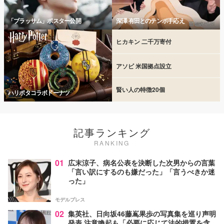
「ブラッサム」ポスター公開
深澤 有田とのテンポ手応え
ヒカキン 二千万寄付
アソビ 米国拠点設立
賢い人の特徴20個
ハリポタコラボドーナツ
記事ランキング
RANKING
01
広末涼子、病名公表を決断した次男からの言葉
「言い訳にするのも嫌だった」「言うべきか迷
った」
モデルプレス
02
集英社、日向坂46藤嶌果歩の写真集を巡り声明
発表 注意喚起も「必要に応じて法的措置を含