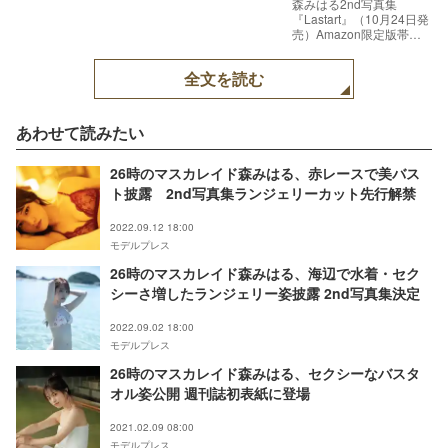
森みはる2nd写真集
『Lastart』（10月24日発
売）Amazon限定版帯ナ
シ（C）藤本和典・扶桑
社
全文を読む
あわせて読みたい
26時のマスカレイド森みはる、赤レースで美バス
ト披露 2nd写真集ランジェリーカット先行解禁
2022.09.12 18:00
モデルプレス
26時のマスカレイド森みはる、海辺で水着・セク
シーさ増したランジェリー姿披露 2nd写真集決定
2022.09.02 18:00
モデルプレス
26時のマスカレイド森みはる、セクシーなバスタ
オル姿公開 週刊誌初表紙に登場
2021.02.09 08:00
モデルプレス