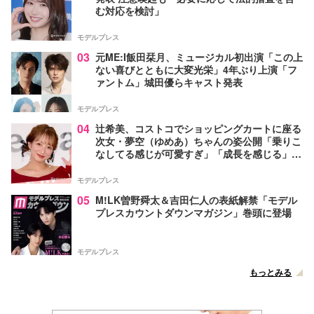
む対応を検討」
モデルプレス
03
元ME:I飯田栞月、ミュージカル初出演「この上
ない喜びとともに大変光栄」4年ぶり上演「フ
ァントム」城田優らキャスト発表
モデルプレス
04
辻希美、コストコでショッピングカートに座る
次女・夢空（ゆめあ）ちゃんの姿公開「乗りこ
なしてる感じが可愛すぎ」「成長を感じる」の
声
モデルプレス
05
M!LK曽野舜太＆吉田仁人の表紙解禁「モデル
プレスカウントダウンマガジン」巻頭に登場
モデルプレス
もっとみる