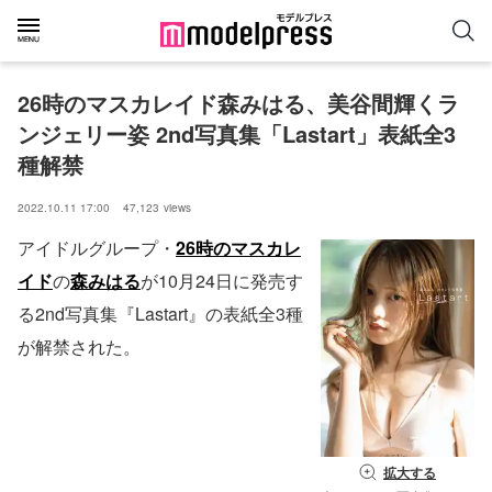
26時のマスカレイド森みはる、美谷間輝くラ
ンジェリー姿 2nd写真集「Lastart」表紙全3
種解禁
2022.10.11 17:00
47,123
views
アイドルグループ・
26時のマスカレ
イド
の
森みはる
が10月24日に発売す
る2nd写真集『Lastart』の表紙全3種
が解禁された。
拡大する