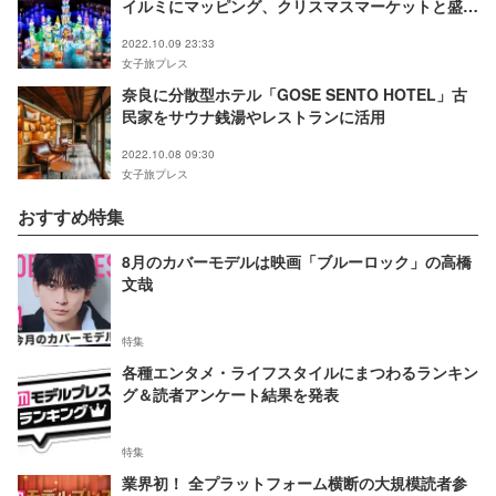
イルミにマッピング、クリスマスマーケットと盛り
だくさん
2022.10.09 23:33
女子旅プレス
奈良に分散型ホテル「GOSE SENTO HOTEL」古
民家をサウナ銭湯やレストランに活用
2022.10.08 09:30
女子旅プレス
おすすめ特集
8月のカバーモデルは映画「ブルーロック」の高橋
文哉
特集
各種エンタメ・ライフスタイルにまつわるランキン
グ＆読者アンケート結果を発表
特集
業界初！ 全プラットフォーム横断の大規模読者参