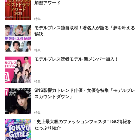
加型アワード
特集
モデルプレス独自取材！著名人が語る「夢を叶える
秘訣」
特集
モデルプレス読者モデル 新メンバー加入！
特集
SNS影響力トレンド俳優・女優を特集「モデルプレ
スカウントダウン」
特集
"史上最大級のファッションフェスタ"TGC情報を
たっぷり紹介