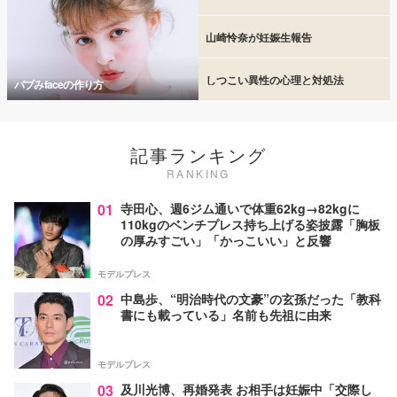
山崎怜奈が妊娠生報告
しつこい異性の心理と対処法
バブみfaceの作り方
記事ランキング
RANKING
01
寺田心、週6ジム通いで体重62kg→82kgに
110kgのベンチプレス持ち上げる姿披露「胸板
の厚みすごい」「かっこいい」と反響
モデルプレス
02
中島歩、“明治時代の文豪”の玄孫だった「教科
書にも載っている」名前も先祖に由来
モデルプレス
03
及川光博、再婚発表 お相手は妊娠中「交際し