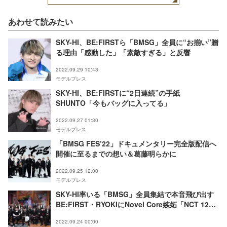
あわせて読みたい
SKY-HI、BE:FIRSTら「BMSG」全員に“お揃い”贈
る理由「感動した」「素敵すぎる」と反響
2022.09.29 10:43
モデルプレス
SKY-HI、BE:FIRSTに“2日連続”の手紙
SHUNTO「今もバッグに入ってる」
2022.09.27 01:30
モデルプレス
「BMSG FES’22」ドキュメンタリー完全版配信へ
開催に至るまでの想い＆葛藤明らかに
2022.09.25 12:00
モデルプレス
SKY-HI率いる「BMSG」全員集結で本音飛び出す
BE:FIRST・RYOKIにNovel Core嫉妬「NCT 127
のYUTAくんに会いたい」
2022.09.24 00:00