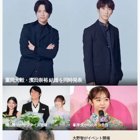
重岡大毅・濱田崇裕 結婚を同時発表
福山雅治がサプライズ登場
峯岸 夫からのキス告白
大野智がイベント開催