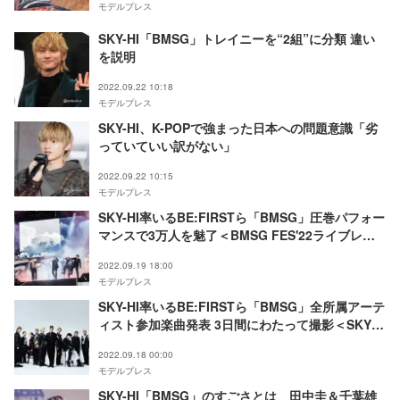
モデルプレス
SKY-HI「BMSG」トレイニーを“2組”に分類 違い
を説明
2022.09.22 10:18
モデルプレス
SKY-HI、K-POPで強まった日本への問題意識「劣
っていていい訳がない」
2022.09.22 10:15
モデルプレス
SKY-HI率いるBE:FIRSTら「BMSG」圧巻パフォー
マンスで3万人を魅了＜BMSG FES'22ライブレポ
ート＞
2022.09.19 18:00
モデルプレス
SKY-HI率いるBE:FIRSTら「BMSG」全所属アーテ
ィスト参加楽曲発表 3日間にわたって撮影＜SKY-
HIコメント＞
2022.09.18 00:00
モデルプレス
SKY-HI「BMSG」のすごさとは 田中圭＆千葉雄