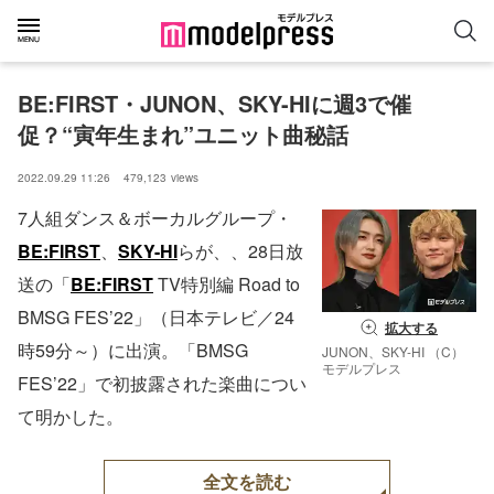
BE:FIRST・JUNON、SKY-HIに週3で催
促？“寅年生まれ”ユニット曲秘話
2022.09.29 11:26
479,123
views
7人組ダンス＆ボーカルグループ・
BE:FIRST
、
SKY-HI
らが、、28日放
送の「
BE:FIRST
TV特別編 Road to
BMSG FES’22」（日本テレビ／24
拡大する
時59分～）に出演。「BMSG
JUNON、SKY-HI （C）
モデルプレス
FES’22」で初披露された楽曲につい
て明かした。
全文を読む