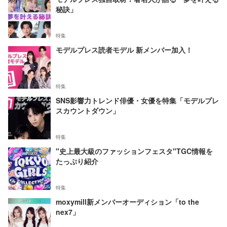
秘訣」
特集
モデルプレス読者モデル 新メンバー加入！
特集
SNS影響力トレンド俳優・女優を特集「モデルプレ
スカウントダウン」
特集
"史上最大級のファッションフェスタ"TGC情報を
たっぷり紹介
特集
moxymill新メンバーオーディション「to the
nex7」