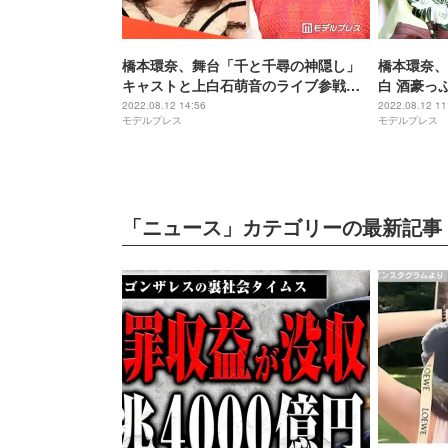
橋本環奈、舞台「千と千尋の神隠し」
橋本環奈、
キャストと上白石萌音のライブ参戦
白 酒豪っ
「最高」「愛が伝わる」の声
気満々」
2022.08.12 14:56
2022.08.12 11
モデルプレス
モデルプレス
「ニュース」カテゴリーの最新記事