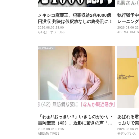
メキシコ麻薬王、犯罪収益2兆4000億
執行猶予中
円没収 判決は仮釈放なしの終身刑に！
レーニング
「痩せ過ぎ
2026.08.06 23:00
2026.08.06 22
らいばーずワールド
ABEMA TIMES
「わぁ!!おっきい!!」いきものがかり・
あばれる君
吉岡聖恵（42）、近影に驚きの声「な
っぷりで美
にこれ…大好き」「なんか親近感が」
が出てそう
2026.08.06 21:45
2026.08.06 21
ABEMA TIMES
モデルプレス