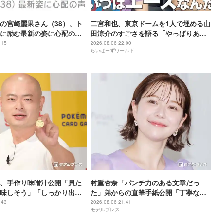
の宮崎麗果さん（38）、ト
二宮和也、東京ドームを1人で埋める山
に励む最新の姿に心配の声
田涼介のすごさを語る「やっぱりあい
」「なんだか痛々しい…」
つはエース」
:15
2026.08.06 22:00
らいばーずワールド
、手作り味噌汁公開「貝た
村重杏奈「パンチ力のある文章だっ
味しそう」「しっかり出汁
た」弟からの直筆手紙公開「丁寧な
」の声
字」「読みやすい」と反響
:43
2026.08.06 21:41
モデルプレス