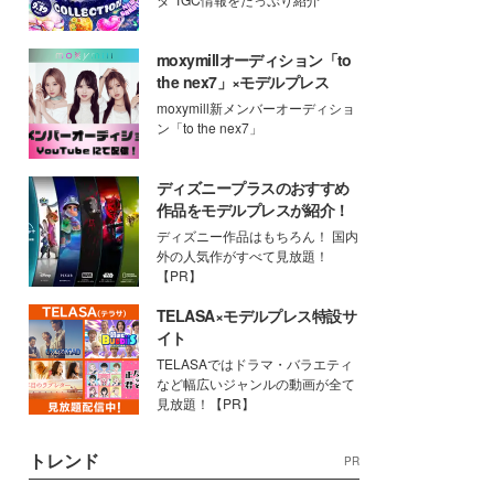
moxymillオーディション「to
the nex7」×モデルプレス
moxymill新メンバーオーディショ
ン「to the nex7」
ディズニープラスのおすすめ
作品をモデルプレスが紹介！
ディズニー作品はもちろん！ 国内
外の人気作がすべて見放題！
【PR】
TELASA×モデルプレス特設サ
イト
TELASAではドラマ・バラエティ
など幅広いジャンルの動画が全て
見放題！【PR】
トレンド
PR