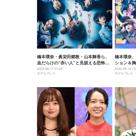
橋本環奈・眞栄田郷敦・山本舞香ら、
橋本環奈、
血だらけの“赤い人”と見据える恐怖の
ション＆胸
最新ビジュアル解禁＜カラダ探し＞
ボPV解禁
2022.08.17 07:00
2022.08.16 13
モデルプレス
モデルプレス