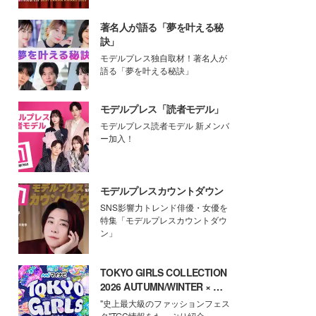
著名人が語る「夢を叶える秘
訣」
モデルプレス独自取材！著名人が
語る「夢を叶える秘訣」
モデルプレス「読者モデル」
モデルプレス読者モデル 新メンバ
ー加入！
モデルプレスカウントダウン
SNS影響力トレンド俳優・女優を
特集「モデルプレスカウントダウ
ン」
TOKYO GIRLS COLLECTION
2026 AUTUMN/WINTER × モ
デルプレス
"史上最大級のファッションフェス
タ"TGC情報をたっぷり紹介