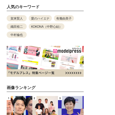
人気のキーワード
賀来賢人
愛のハイエナ
有働由美子
織田裕二
KOKONA（中野心結）
中村倫也
画像ランキング
1
2
3