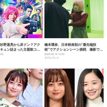
杉野遥亮から床ドン？アク
橋本環奈、日本映画初の“最先端技
キュン詰まった主題歌コラ
術”でアクションシーン挑戦 撮影での
＜バイオレンスアクション＞
苦労も吐露…現場レポート＆メイキン
:00
2022.08.15 12:00
モデルプレス
グカット解禁＜バイオレンスアクショ
ン＞