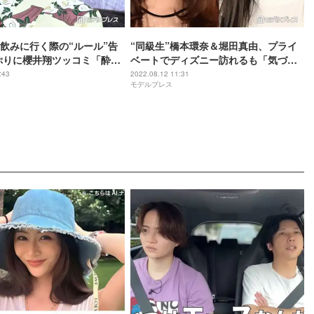
飲みに行く際の“ルール”告
“同級生”橋本環奈＆堀田真由、プライ
ぷりに櫻井翔ツッコミ「酔う
ベートでディズニー訪れるも「気づか
れなくて」交流秘話明かす
:43
2022.08.12 11:31
モデルプレス