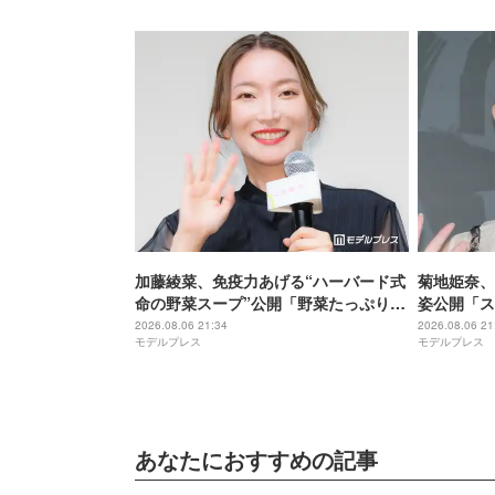
加藤綾菜、免疫力あげる“ハーバード式
菊地姫奈、
命の野菜スープ”公開「野菜たっぷりで
姿公開「ス
美味しそう」「栄養満点ですね」と反
ぎる」と話
2026.08.06 21:34
2026.08.06 21
モデルプレス
モデルプレス
響
あなたにおすすめの記事