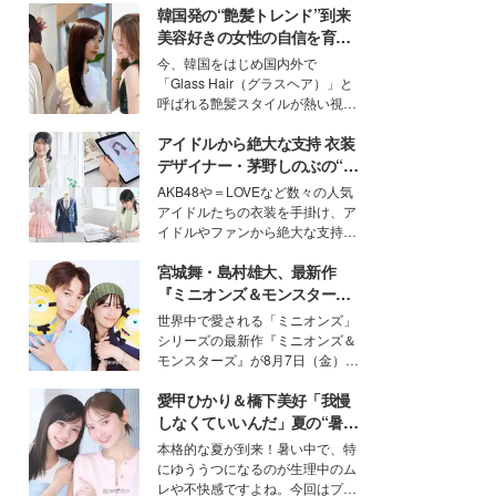
韓国発の“艶髪トレンド”到来
美容好きの女性の自信を育む
「ヘアケア事情」って？
今、韓国をはじめ国内外で
「Glass Hair（グラスヘア）」と
呼ばれる艶髪スタイルが熱い視線
を集めています。メイクやファッ
アイドルから絶大な支持 衣装
ションの完成度を高めるベースと
して、“髪そのものの美しさ”に改
デザイナー・茅野しのぶの“可
めて注目する人が増えている様
愛い”を作る美学＜「シチズン
AKB48や＝LOVEなど数々の人気
子。今回は、そんな憧れの艶やか
クロスシー」インタビュー＞
アイドルたちの衣装を手掛け、ア
な髪を日常で叶える、美容好きの
イドルやファンから絶大な支持を
女性たちのヘアケア事情を紹介し
得る、株式会社オサレカンパニー
ます。
宮城舞・島村雄大、最新作
取締役兼クリエイティブディレク
ター・茅野しのぶ。一人ひとりの
『ミニオンズ＆モンスター
個性に寄り添い、魅力を引き出す
ズ』の魅力熱弁 ハチャメチャ
世界中で愛される「ミニオンズ」
衣装作りは、多くの女性たちに勇
だけじゃない“友情と絆”に感
シリーズの最新作『ミニオンズ＆
気と自信を与え続けている。
動
モンスターズ』が8月7日（金）に
公開。モデルプレスでは、“大のミ
愛甲ひかり＆橋下美好「我慢
ニオン好き”という共通点を持つモ
デルの宮城舞と島村雄大の特別対
しなくていいんだ」夏の“暑さ
談をお届け！それぞれの視点か
対策”の新しい選択肢とは？
本格的な夏が到来！暑い中で、特
ら、今作ならではの魅力や予想外
にゆううつになるのが生理中のム
の感動をもたらす奥深いストーリ
レや不快感ですよね。今回はプラ