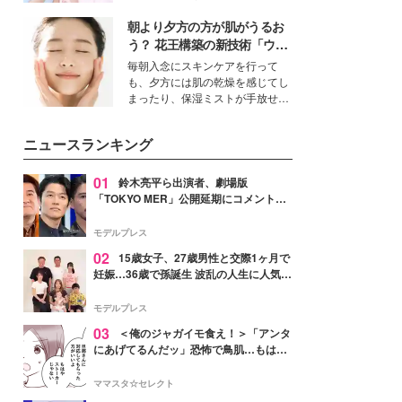
ーについて熱く語り合ってもらっ
イベートでも仲良しで旅行好きな
た。
朝より夕方の方が肌がうるお
モデル・愛甲ひかりさんと橋下美
好さんを迎えて本音で女子会トー
う？ 花王構築の新技術「ウォ
ク。猛暑のお出かけを快適に過ご
ーターキャプチャリングスキ
毎朝入念にスキンケアを行って
すヒントや、2人が感動した夏の
ン（捕水肌）」がスキンケア
も、夕方には肌の乾燥を感じてし
生理の新常識にも迫りました。
の常識を変える予感
まったり、保湿ミストが手放せな
いという読者も多いのでは？そん
な美容の常識を大きく変える可能
ニュースランキング
性を秘めた、革新的な「Water
Capturing Skin（ウォーターキャ
プチャリングスキン：捕水肌）」
01
鈴木亮平ら出演者、劇場版
技術を、花王が構築した。
「TOKYO MER」公開延期にコメント
「現実のヒーローたちにチームMERから
最大の敬意とエールを」
モデルプレス
02
15歳女子、27歳男性と交際1ヶ月で
妊娠…36歳で孫誕生 波乱の人生に人気タ
レント思わずツッコミ「だいぶ危ねえ
よ！」
モデルプレス
03
＜俺のジャガイモ食え！＞「アンタ
にあげてるんだッ」恐怖で鳥肌…もはや
ストーカー？【第3話まんが】
ママスタ☆セレクト