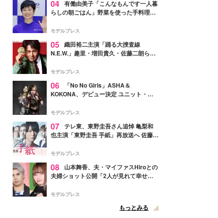
04
有働由美子「こんなもんです一人暮
らしの朝ごはん」野菜を使った手料理公
開「作ってみたい」「ヘルシーで美味し
そう」と反響
モデルプレス
05
織田裕二主演「踊る大捜査線
N.E.W.」趣里・増田貴久・佐藤二朗ら新
メンバー紹介映像解禁 各キャラクター象
徴する“謎のキーワード”も
モデルプレス
06
「No No Girls」ASHA＆
KOKONA、デビュー決定 ユニット・
TAKARAとしてセルフプロデュース楽曲
リリースへ
モデルプレス
07
テレ東、東野圭吾さん追悼 亀梨和
也主演「東野圭吾 手紙」再放送へ 佐藤隆
太・本田翼・中村倫也ら出演
モデルプレス
08
山本舞香、夫・マイファスHiroとの
夫婦ショット公開「2人が見れて幸せ」
「仲の良さが伝わってくる」と反響
モデルプレス
もっとみる