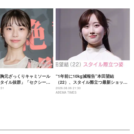
胸元ざっくりキャミソール
“1年前に10kg減報告”本田望結
タイル抜群」「セクシーす
（22）、スタイル際立つ最新ショット
題
に反響「痩せた？」「ミトちゃんに似
:31
2026.08.06 21:30
ABEMA TIMES
てきた」