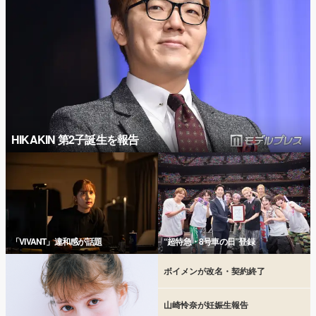
HIKAKIN 第2子誕生を報告
「VIVANT」違和感が話題
“超特急・8号車の日”登録
ボイメンが改名・契約終了
山崎怜奈が妊娠生報告