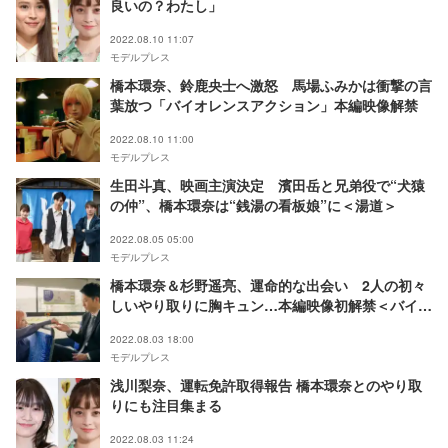
良いの？わたし」
2022.08.10 11:07
モデルプレス
橋本環奈、鈴鹿央士へ激怒 馬場ふみかは衝撃の言
葉放つ「バイオレンスアクション」本編映像解禁
2022.08.10 11:00
モデルプレス
生田斗真、映画主演決定 濱田岳と兄弟役で“犬猿
の仲”、橋本環奈は“銭湯の看板娘”に＜湯道＞
2022.08.05 05:00
モデルプレス
橋本環奈＆杉野遥亮、運命的な出会い 2人の初々
しいやり取りに胸キュン…本編映像初解禁＜バイオ
レンスアクション＞
2022.08.03 18:00
モデルプレス
浅川梨奈、運転免許取得報告 橋本環奈とのやり取
りにも注目集まる
2022.08.03 11:24