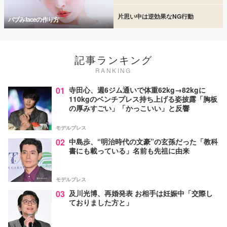
片思い中は逆効果なNG行動
バブみfaceの作り方
記事ランキング
RANKING
01
寺田心、週6ジム通いで体重62kg→82kgに
110kgのベンチプレス持ち上げる姿披露「胸板
の厚みすごい」「かっこいい」と反響
モデルプレス
02
中島歩、“明治時代の文豪”の玄孫だった「教科
書にも載っている」名前も先祖に由来
モデルプレス
03
及川光博、再婚発表 お相手は妊娠中「交際し
ておりました方と」