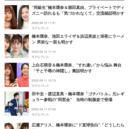
“同級生”橋本環奈＆堀田真由、プライベートでディ
ズニー訪れるも「気づかれなくて」交流秘話明かす
2022.08.12 11:31
モデルプレス
橋本環奈、池田エライザ＆浜辺美波と深夜にラーメ
ン 男前な一面も明かす
2022.08.12 11:14
モデルプレス
上白石萌音＆橋本環奈、“すれ違い”から悩み 舞台
「千と千尋の神隠し」裏話明かす
2022.08.11 10:13
モデルプレス
田中圭・渡辺直美・橋本環奈「ゴチバトル」元レギ
ュラー参戦の“同窓会” 当時の制服姿で登場
2022.08.11 07:00
モデルプレス
広瀬アリス、橋本環奈に“ド直球告白”「どうしたら