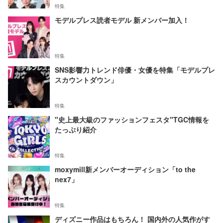
特集
モデルプレス読者モデル 新メンバー加入！
特集
SNS影響力トレンド俳優・女優を特集「モデルプレ
スカウントダウン」
特集
"史上最大級のファッションフェスタ"TGC情報を
たっぷり紹介
特集
moxymill新メンバーオーディション「to the
nex7」
特集
ディズニー作品はもちろん！ 国内外の人気作がす