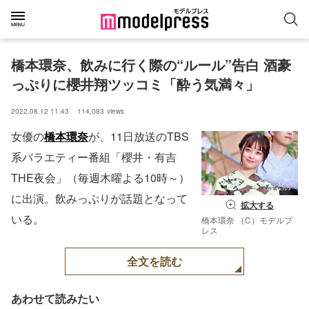
橋本環奈、飲みに行く際の“ルール”告白 酒豪
っぷりに櫻井翔ツッコミ「酔う気満々」
2022.08.12 11:43
114,083
views
女優の
橋本環奈
が、11日放送のTBS
系バラエティー番組「櫻井・有吉
THE夜会」（毎週木曜よる10時～）
に出演。飲みっぷりが話題となって
拡大する
いる。
橋本環奈 （C）モデルプ
レス
全文を読む
あわせて読みたい