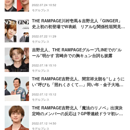
ツッコミも
2022.07.24 10:52
モデルプレス
THE RAMPAGE川村壱馬＆吉野北人「GINGER」
史上初の初登場でW表紙 リアルな関係性垣間見え
る
2022.07.22 11:29
モデルプレス
吉野北人、THE RAMPAGEグループLINEでの“ル
ール”明かす 宮崎弁での胸キュン台詞も披露
2022.07.18 15:10
モデルプレス
THE RAMPAGE吉野北人、間宮祥太朗を“しょうに
い”呼びも「照れくさくて…」同い年・金子大地と
は相性診断で仲深める＜魔法のリノベ＞
2022.07.12 15:12
モデルプレス
THE RAMPAGE吉野北人「魔法のリノベ」出演決
定時のメンバーの反応は？GP帯連続ドラマ初レギ
ュラーに
2022.07.12 14:50
モデルプレス