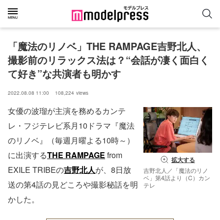
「魔法のリノベ」THE RAMPAGE吉野北人、
撮影前のリラックス法は？“会話が凄く面白く
て好き”な共演者も明かす
2022.08.08 11:00
108,224
views
女優の波瑠が主演を務めるカンテ
レ・フジテレビ系月10ドラマ『魔法
のリノベ』（毎週月曜よる10時～）
に出演する
THE RAMPAGE
from
拡大する
EXILE TRIBEの
吉野北人
が、8日放
吉野北人／「魔法のリノ
ベ」第4話より（C）カン
送の第4話の見どころや撮影秘話を明
テレ
かした。