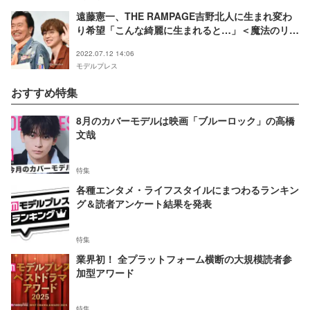
遠藤憲一、THE RAMPAGE吉野北人に生まれ変わ
り希望「こんな綺麗に生まれると…」＜魔法のリノ
ベ＞
2022.07.12 14:06
モデルプレス
おすすめ特集
8月のカバーモデルは映画「ブルーロック」の高橋
文哉
特集
各種エンタメ・ライフスタイルにまつわるランキン
グ＆読者アンケート結果を発表
特集
業界初！ 全プラットフォーム横断の大規模読者参
加型アワード
特集