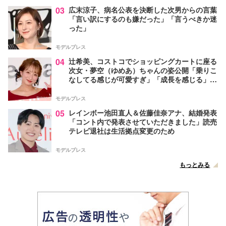
03
広末涼子、病名公表を決断した次男からの言葉
「言い訳にするのも嫌だった」「言うべきか迷
った」
モデルプレス
04
辻希美、コストコでショッピングカートに座る
次女・夢空（ゆめあ）ちゃんの姿公開「乗りこ
なしてる感じが可愛すぎ」「成長を感じる」の
声
モデルプレス
05
レインボー池田直人＆佐藤佳奈アナ、結婚発表
「コント内で発表させていただきました」読売
テレビ退社は生活拠点変更のため
モデルプレス
もっとみる