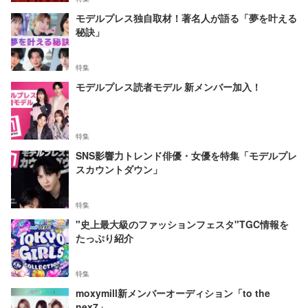
モデルプレス独自取材！著名人が語る「夢を叶える
秘訣」
特集
モデルプレス読者モデル 新メンバー加入！
特集
SNS影響力トレンド俳優・女優を特集「モデルプレ
スカウントダウン」
特集
"史上最大級のファッションフェスタ"TGC情報を
たっぷり紹介
特集
moxymill新メンバーオーディション「to the
nex7」