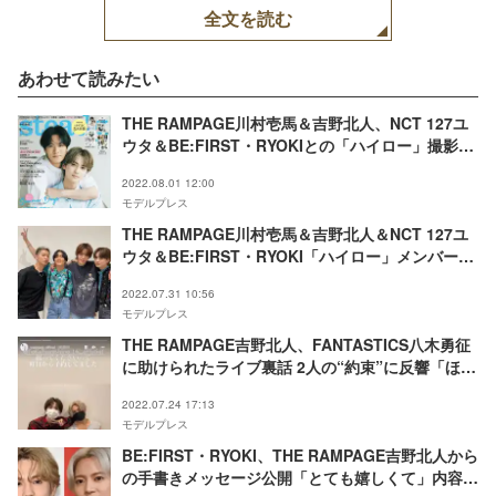
全文を読む
あわせて読みたい
THE RAMPAGE川村壱馬＆吉野北人、NCT 127ユ
ウタ＆BE:FIRST・RYOKIとの「ハイロー」撮影秘
話「steady.」初表紙で密着
2022.08.01 12:00
モデルプレス
THE RAMPAGE川村壱馬＆吉野北人＆NCT 127ユ
ウタ＆BE:FIRST・RYOKI「ハイロー」メンバーが
再集結 密着仲良しショットに反響「眼福すぎる」
2022.07.31 10:56
「最強の4人」
モデルプレス
THE RAMPAGE吉野北人、FANTASTICS八木勇征
に助けられたライブ裏話 2人の“約束”に反響「ほく
ゆせ尊い」
2022.07.24 17:13
モデルプレス
BE:FIRST・RYOKI、THE RAMPAGE吉野北人から
の手書きメッセージ公開「とても嬉しくて」内容に