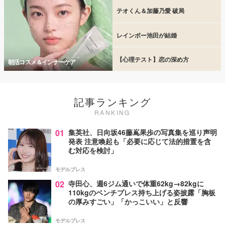
テオくん＆加藤乃愛 破局
レインボー池田が結婚
【心理テスト】恋の深め方
朝活コスメ＆インナーケア
記事ランキング
RANKING
01
集英社、日向坂46藤嶌果歩の写真集を巡り声明
発表 注意喚起も「必要に応じて法的措置を含
む対応を検討」
モデルプレス
02
寺田心、週6ジム通いで体重62kg→82kgに
110kgのベンチプレス持ち上げる姿披露「胸板
の厚みすごい」「かっこいい」と反響
モデルプレス