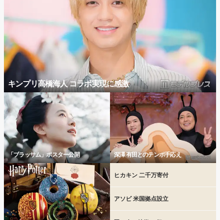
キンプリ高橋海人 コラボ実現に感激
「ブラッサム」ポスター公開
深澤 有田とのテンポ手応え
ヒカキン 二千万寄付
アソビ 米国拠点設立