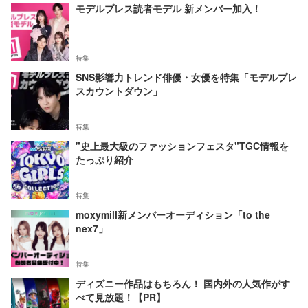
モデルプレス読者モデル 新メンバー加入！
特集
SNS影響力トレンド俳優・女優を特集「モデルプレ
スカウントダウン」
特集
"史上最大級のファッションフェスタ"TGC情報を
たっぷり紹介
特集
moxymill新メンバーオーディション「to the
nex7」
特集
ディズニー作品はもちろん！ 国内外の人気作がす
べて見放題！【PR】