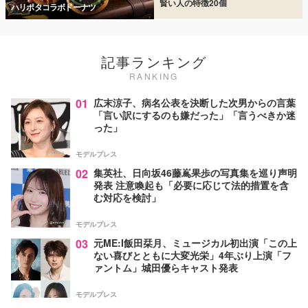
賢い人の特徴20個
ハリポタコラボドーナツ
記事ランキング
RANKING
01
広末涼子、病名公表を決断した次男からの言葉
「言い訳にするのも嫌だった」「言うべきか迷
った」
モデルプレス
02
集英社、日向坂46藤嶌果歩の写真集を巡り声明
発表 注意喚起も「必要に応じて法的措置を含
む対応を検討」
モデルプレス
03
元ME:I飯田栞月、ミュージカル初出演「この上
ない喜びとともに大変光栄」4年ぶり上演「フ
ァントム」城田優らキャスト発表
モデルプレス