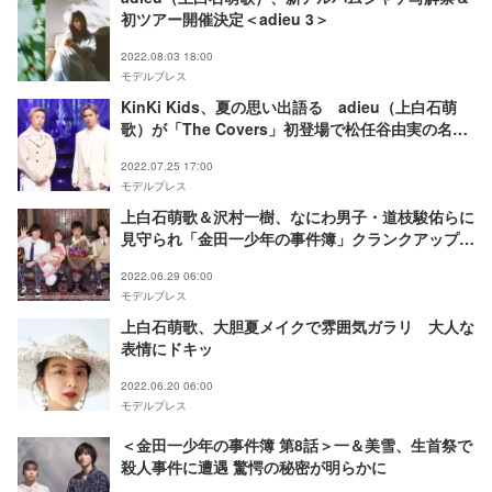
初ツアー開催決定＜adieu 3＞
2022.08.03 18:00
モデルプレス
KinKi Kids、夏の思い出語る adieu（上白石萌
歌）が「The Covers」初登場で松任谷由実の名曲
カバー
2022.07.25 17:00
モデルプレス
上白石萌歌＆沢村一樹、なにわ男子・道枝駿佑らに
見守られ「金田一少年の事件簿」クランクアップ
「何一つ心残りがない」
2022.06.29 06:00
モデルプレス
上白石萌歌、大胆夏メイクで雰囲気ガラリ 大人な
表情にドキッ
2022.06.20 06:00
モデルプレス
＜金田一少年の事件簿 第8話＞一＆美雪、生首祭で
殺人事件に遭遇 驚愕の秘密が明らかに