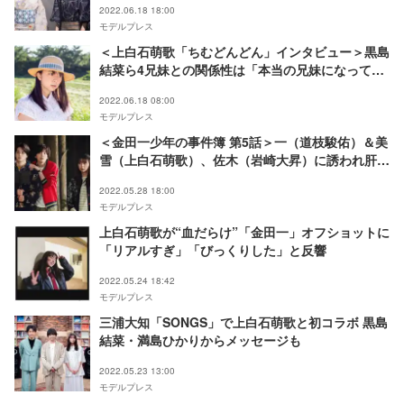
2022.06.18 18:00
モデルプレス
＜上白石萌歌「ちむどんどん」インタビュー＞黒島
結菜ら4兄妹との関係性は「本当の兄妹になってき
ています」歌手ならではの歌の魅せ方とは
2022.06.18 08:00
モデルプレス
＜金田一少年の事件簿 第5話＞一（道枝駿佑）＆美
雪（上白石萌歌）、佐木（岩崎大昇）に誘われ肝試
しへ 花子さんの亡霊の影に隠れた殺人犯とは？
2022.05.28 18:00
モデルプレス
上白石萌歌が“血だらけ”「金田一」オフショットに
「リアルすぎ」「びっくりした」と反響
2022.05.24 18:42
モデルプレス
三浦大知「SONGS」で上白石萌歌と初コラボ 黒島
結菜・満島ひかりからメッセージも
2022.05.23 13:00
モデルプレス