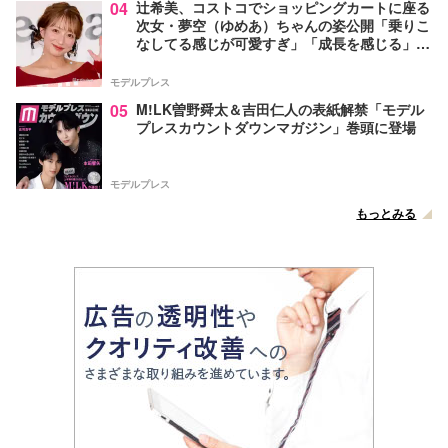
04
辻希美、コストコでショッピングカートに座る
次女・夢空（ゆめあ）ちゃんの姿公開「乗りこ
なしてる感じが可愛すぎ」「成長を感じる」の
声
モデルプレス
05
M!LK曽野舜太＆吉田仁人の表紙解禁「モデル
プレスカウントダウンマガジン」巻頭に登場
モデルプレス
もっとみる