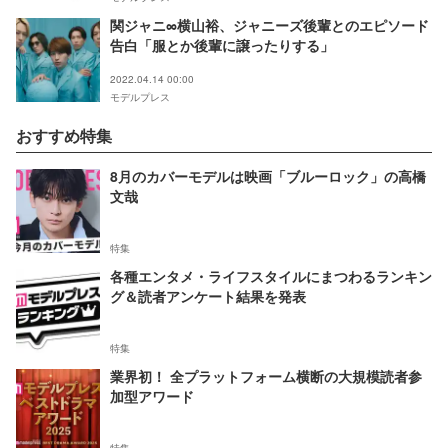
関ジャニ∞横山裕、ジャニーズ後輩とのエピソード
告白「服とか後輩に譲ったりする」
2022.04.14 00:00
モデルプレス
おすすめ特集
8月のカバーモデルは映画「ブルーロック」の高橋
文哉
特集
各種エンタメ・ライフスタイルにまつわるランキン
グ＆読者アンケート結果を発表
特集
業界初！ 全プラットフォーム横断の大規模読者参
加型アワード