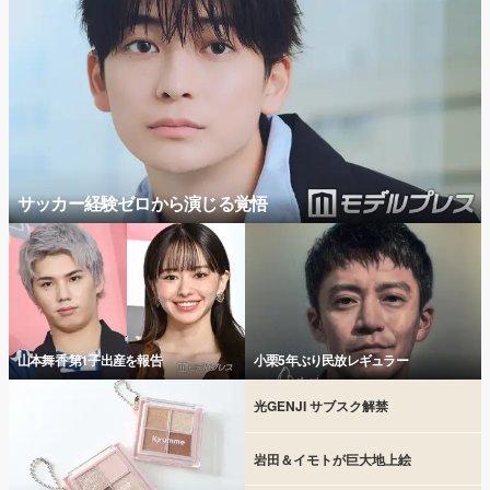
サッカー経験ゼロから演じる覚悟
山本舞香 第1子出産を報告
小栗5年ぶり民放レギュラー
光GENJI サブスク解禁
岩田＆イモトが巨大地上絵