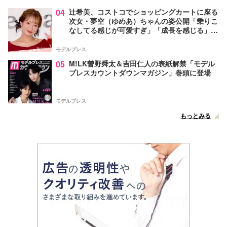
04
辻希美、コストコでショッピングカートに座る
次女・夢空（ゆめあ）ちゃんの姿公開「乗りこ
なしてる感じが可愛すぎ」「成長を感じる」の
声
モデルプレス
05
M!LK曽野舜太＆吉田仁人の表紙解禁「モデル
プレスカウントダウンマガジン」巻頭に登場
モデルプレス
もっとみる