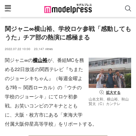
関ジャニ∞横山裕、学校ロケ参戦「感動しても
うた」チア部の熱演に感極まる
2022.07.22 10:00
23,147
views
関ジャニ∞の
横山裕
が、番組MCを務
める22日放送の関西テレビ『ちまた
のジョーシキちゃん』（毎週金曜よ
る7時～ 関西ローカル）の「ウチの
拡大する
学校のジョーシキ」にてロケ初参
山名文和、横山裕、秋山
賢太（C）カンテレ
戦。お笑いコンビのアキナととも
に、大阪・枚方市にある「東海大学
付属大阪仰星高等学校」をリポートする。