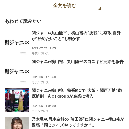
全文を読む
あわせて読みたい
関ジャニ∞丸山隆平、横山裕の“挑戦”に尊敬 自身
が“始めたいこと”も明かす
2022.07.07 19:35
モデルプレス
関ジャニ∞横山裕、丸山隆平の白ニキビ完治を報告
2022.06.24 18:50
モデルプレス
関ジャニ∞横山裕、特番MCで“大阪・関西万博”徹
底解剖 Aぇ! groupが企業に潜入
2022.06.24 06:30
モデルプレス
乃木坂46弓木奈於の”珍回答”に関ジャニ∞横山裕が
困惑「同じクイズやってますか？」