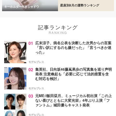
星座別8月の運勢ランキング
キーホルダー付きシャドウ
記事ランキング
RANKING
01
広末涼子、病名公表を決断した次男からの言葉
「言い訳にするのも嫌だった」「言うべきか迷
った」
モデルプレス
02
集英社、日向坂46藤嶌果歩の写真集を巡り声明
発表 注意喚起も「必要に応じて法的措置を含
む対応を検討」
モデルプレス
03
元ME:I飯田栞月、ミュージカル初出演「この上
ない喜びとともに大変光栄」4年ぶり上演「フ
ァントム」城田優らキャスト発表
モデルプレス