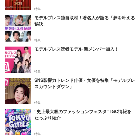
特集
モデルプレス独自取材！著名人が語る「夢を叶える
秘訣」
特集
モデルプレス読者モデル 新メンバー加入！
特集
SNS影響力トレンド俳優・女優を特集「モデルプレ
スカウントダウン」
特集
"史上最大級のファッションフェスタ"TGC情報を
たっぷり紹介
特集