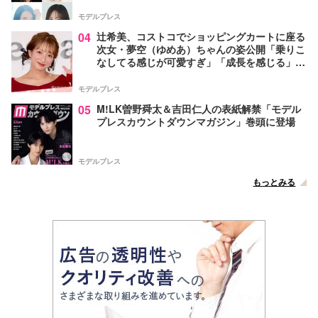
モデルプレス
04
辻希美、コストコでショッピングカートに座る
次女・夢空（ゆめあ）ちゃんの姿公開「乗りこ
なしてる感じが可愛すぎ」「成長を感じる」の
声
モデルプレス
05
M!LK曽野舜太＆吉田仁人の表紙解禁「モデル
プレスカウントダウンマガジン」巻頭に登場
モデルプレス
もっとみる