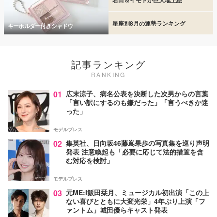
星座別8月の運勢ランキング
キーホルダー付きシャドウ
記事ランキング
RANKING
01
広末涼子、病名公表を決断した次男からの言葉
「言い訳にするのも嫌だった」「言うべきか迷
った」
モデルプレス
02
集英社、日向坂46藤嶌果歩の写真集を巡り声明
発表 注意喚起も「必要に応じて法的措置を含
む対応を検討」
モデルプレス
03
元ME:I飯田栞月、ミュージカル初出演「この上
ない喜びとともに大変光栄」4年ぶり上演「フ
ァントム」城田優らキャスト発表