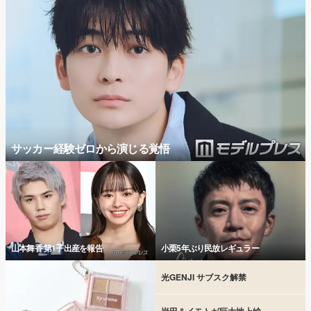
サッカー経験ゼロから演じる覚悟
山本舞香 第1子出産を報告
小栗5年ぶり民放レギュラー
光GENJI サブスク解禁
岩田＆イモトが巨大地上絵