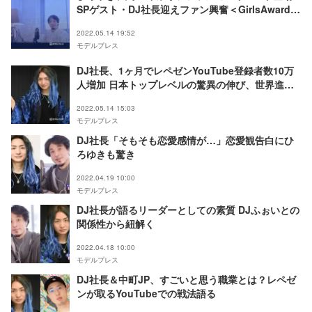
SPゲスト・DJ社長迎えファン興奮＜GirlsAward
2022 S／S＞
2022.05.14 19:52
モデルプレス
DJ社長、1ヶ月でレペゼンYouTube登録者数10万
人増加 日本トップレベルの驚異の伸び、世界進出
に成功の兆し
2022.05.14 15:03
モデルプレス
DJ社長「そもそも恋愛感情が…」恋愛観告白にひ
ろゆきも驚き
2022.04.19 10:00
モデルプレス
DJ社長が語るリーダーとしての素質 DJふぉいとの
関係性から紐解く
2022.04.18 10:00
モデルプレス
DJ社長＆中町JP、すごいと思う職業とは？レペゼ
ンが取るYouTubeでの戦法語る