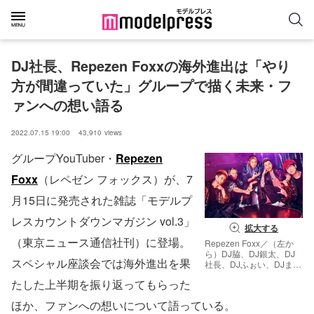
DJ社長、Repezen Foxxの海外進出は「やり
方が間違っていた」グループで描く未来・フ
ァンへの想い語る
2022.07.15 19:00
43,910
views
グループYouTuber・
Repezen
Foxx
（レペゼン フォックス）が、7
月15日に発売された雑誌「モデルプ
レスカウントダウンマガジン vol.3」
拡大する
（東京ニュース通信社刊）に登場。
Repezen Foxx／（左か
ら）DJ脇、DJ銀太、DJ
スペシャル座談会では海外進出を果
社長、DJふぉい、DJまる
／「モデルプレスカウン
たした上半期を振り返ってもらった
トダウンマガジンvol.3」
（東京ニュース通信社）
ほか、ファンへの想いについて語っている。