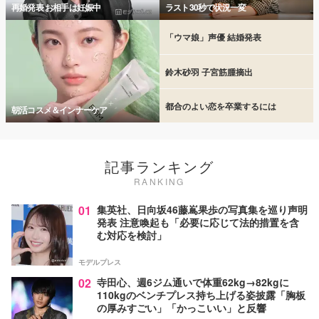
再婚発表 お相手は妊娠中
ラスト30秒で状況一変
「ウマ娘」声優 結婚発表
鈴木砂羽 子宮筋腫摘出
都合のよい恋を卒業するには
朝活コスメ＆インナーケア
記事ランキング
RANKING
01
集英社、日向坂46藤嶌果歩の写真集を巡り声明
発表 注意喚起も「必要に応じて法的措置を含
む対応を検討」
モデルプレス
02
寺田心、週6ジム通いで体重62kg→82kgに
110kgのベンチプレス持ち上げる姿披露「胸板
の厚みすごい」「かっこいい」と反響