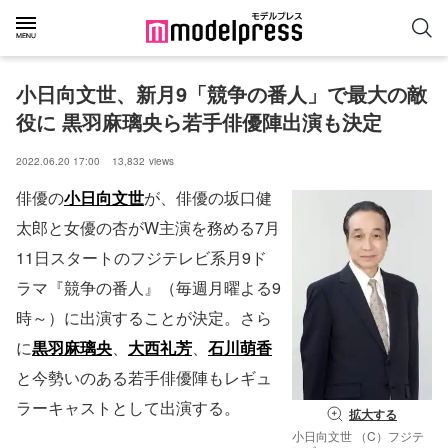
小日向文世、新月9「競争の番人」で最大の敵
役に 黒羽麻璃央ら若手俳優陣出演も決定
2022.06.20 17:00
13,832
views
俳優の
小日向文世
が、俳優の坂口健
太郎と女優の杏がW主演を務める7月
11日スタートのフジテレビ系月9ド
ラマ『競争の番人』（毎週月曜よる9
時～）に出演することが決定。さら
に
黒羽麻璃央
、
大西礼芳
、
石川萌香
と今勢いのある若手俳優陣もレギュ
ラーキャストとして出演する。
拡大する
小日向文世 （C）フジテ