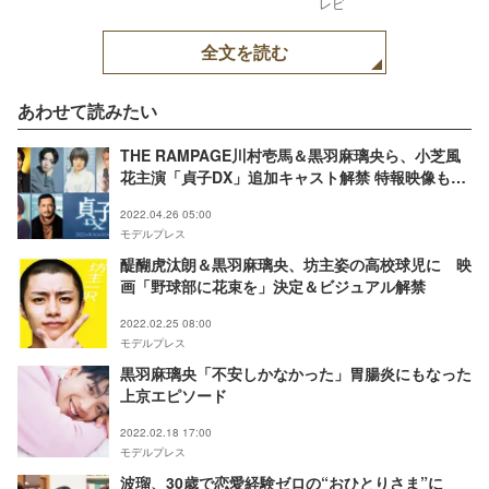
レビ
全文を読む
あわせて読みたい
THE RAMPAGE川村壱馬＆黒羽麻璃央ら、小芝風
花主演「貞子DX」追加キャスト解禁 特報映像も公
開
2022.04.26 05:00
モデルプレス
醍醐虎汰朗＆黒羽麻璃央、坊主姿の高校球児に 映
画「野球部に花束を」決定＆ビジュアル解禁
2022.02.25 08:00
モデルプレス
黒羽麻璃央「不安しかなかった」胃腸炎にもなった
上京エピソード
2022.02.18 17:00
モデルプレス
波瑠、30歳で恋愛経験ゼロの“おひとりさま”に