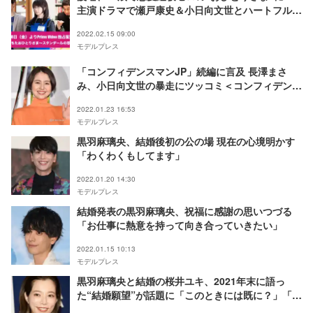
主演ドラマで瀬戸康史＆小日向文世とハートフル・
ラブコメ＜恋に落ちたおひとりさま～スタンダール
2022.02.15 09:00
の恋愛論～＞
モデルプレス
「コンフィデンスマンJP」続編に言及 長澤まさ
み、小日向文世の暴走にツッコミ＜コンフィデンス
マンJP 英雄編＞
2022.01.23 16:53
モデルプレス
黒羽麻璃央、結婚後初の公の場 現在の心境明かす
「わくわくもしてます」
2022.01.20 14:30
モデルプレス
結婚発表の黒羽麻璃央、祝福に感謝の思いつづる
「お仕事に熱意を持って向き合っていきたい」
2022.01.15 10:13
モデルプレス
黒羽麻璃央と結婚の桜井ユキ、2021年末に語っ
た“結婚願望”が話題に「このときには既に？」「こ
んなにはっきり」