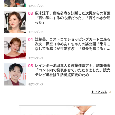
モデルプレス
03
広末涼子、病名公表を決断した次男からの言葉
「言い訳にするのも嫌だった」「言うべきか迷
った」
モデルプレス
04
辻希美、コストコでショッピングカートに座る
次女・夢空（ゆめあ）ちゃんの姿公開「乗りこ
なしてる感じが可愛すぎ」「成長を感じる」の
声
モデルプレス
05
レインボー池田直人＆佐藤佳奈アナ、結婚発表
「コント内で発表させていただきました」読売
テレビ退社は生活拠点変更のため
モデルプレス
もっとみる