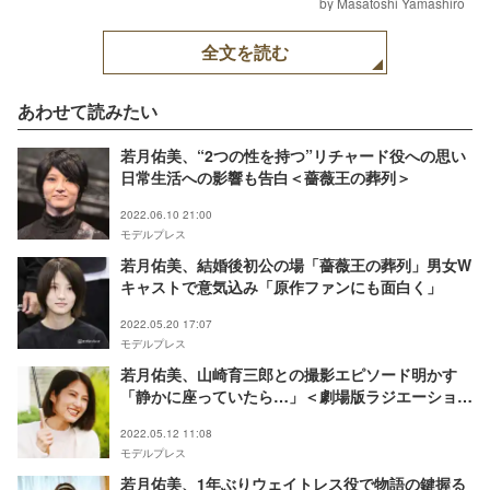
by Masatoshi Yamashiro
全文を読む
あわせて読みたい
若月佑美、“2つの性を持つ”リチャード役への思い
日常生活への影響も告白＜薔薇王の葬列＞
2022.06.10 21:00
モデルプレス
若月佑美、結婚後初公の場「薔薇王の葬列」男女W
キャストで意気込み「原作ファンにも面白く」
2022.05.20 17:07
モデルプレス
若月佑美、山崎育三郎との撮影エピソード明かす
「静かに座っていたら…」＜劇場版ラジエーション
ハウス＞
2022.05.12 11:08
モデルプレス
若月佑美、1年ぶりウェイトレス役で物語の鍵握る