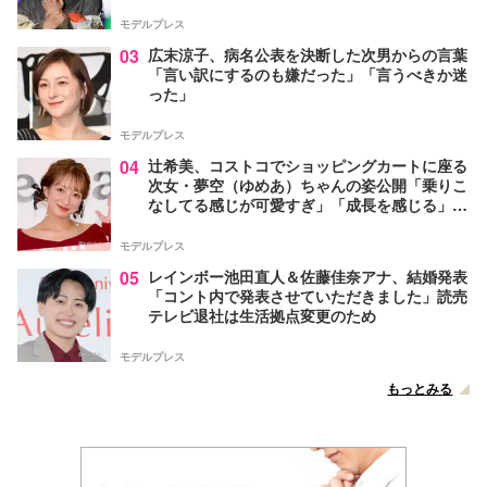
モデルプレス
03
広末涼子、病名公表を決断した次男からの言葉
「言い訳にするのも嫌だった」「言うべきか迷
った」
モデルプレス
04
辻希美、コストコでショッピングカートに座る
次女・夢空（ゆめあ）ちゃんの姿公開「乗りこ
なしてる感じが可愛すぎ」「成長を感じる」の
声
モデルプレス
05
レインボー池田直人＆佐藤佳奈アナ、結婚発表
「コント内で発表させていただきました」読売
テレビ退社は生活拠点変更のため
モデルプレス
もっとみる