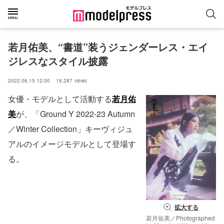
若月佑美、“書道”装うジェンダーレス・エイ
ジレスなスタイル披露
2022.06.15 12:00
18,287
views
女優・モデルとして活動する
若月佑
美
が、「Ground Y 2022-23 Autumn
／Winter Collection」キーヴィジュ
アルのイメージモデルとして登場す
る。
拡大する
若月佑美／Photographed