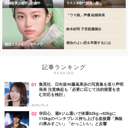
再婚発表 お相手は妊娠中
ラスト30秒で状況一変
「ウマ娘」声優 結婚発表
鈴木砂羽 子宮筋腫摘出
都合のよい恋を卒業するには
朝活コスメ＆インナーケア
記事ランキング
RANKING
01
集英社、日向坂46藤嶌果歩の写真集を巡り声明
発表 注意喚起も「必要に応じて法的措置を含
む対応を検討」
モデルプレス
02
寺田心、週6ジム通いで体重62kg→82kgに
110kgのベンチプレス持ち上げる姿披露「胸板
の厚みすごい」「かっこいい」と反響