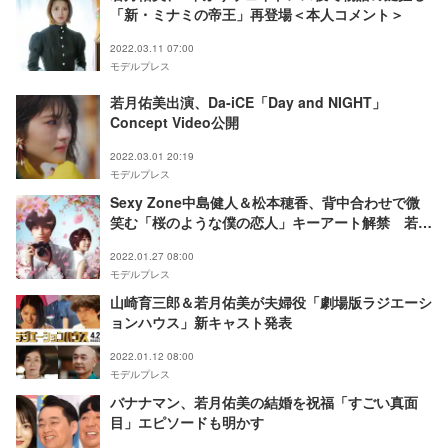
「新・ミナミの帝王」再登場＜本人コメント＞
2022.03.11 07:00
モデルプレス
若月佑美出演、Da-iCE「Day and NIGHT」
Concept Video公開
2022.03.01 20:19
モデルプレス
Sexy Zone中島健人＆松本穂香、背中合わせで微
笑む「桜のような僕の恋人」キーアート解禁 若月
佑美ら追加キャストも発表
2022.01.27 08:00
モデルプレス
山崎育三郎＆若月佑美が夫婦役「劇場版ラジエーシ
ョンハウス」新キャスト発表
2022.01.12 08:00
モデルプレス
バナナマン、若月佑美の結婚を祝福「すごい真面
目」エピソードも明かす