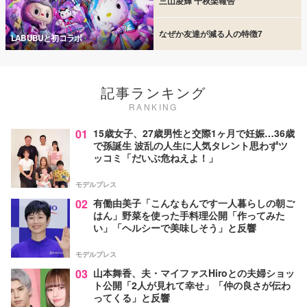
三山凌輝 千秋楽報告
なぜか友達が減る人の特徴7
LABUBUと初コラボ
記事ランキング
RANKING
01
15歳女子、27歳男性と交際1ヶ月で妊娠…36歳
で孫誕生 波乱の人生に人気タレント思わずツ
ッコミ「だいぶ危ねえよ！」
モデルプレス
02
有働由美子「こんなもんです一人暮らしの朝ご
はん」野菜を使った手料理公開「作ってみた
い」「ヘルシーで美味しそう」と反響
モデルプレス
03
山本舞香、夫・マイファスHiroとの夫婦ショッ
ト公開「2人が見れて幸せ」「仲の良さが伝わ
ってくる」と反響