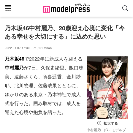
乃木坂46中村麗乃、20歳迎え心境に変化「今
ある幸せを大切にする」に込めた思い
2022.01.07 17:30
71,801
views
乃木坂46
で2022年に新成人を迎える
中村麗乃
が7日、久保史緒里、阪口珠
美、遠藤さくら、賀喜遥香、金川紗
耶、北川悠理、佐藤璃果とともに、
ゆかりのある東京・乃木神社で成人
式を行った。囲み取材では、成人を
迎えた心境や抱負を語った。
拡大する
中村麗乃 （C）モデルプ