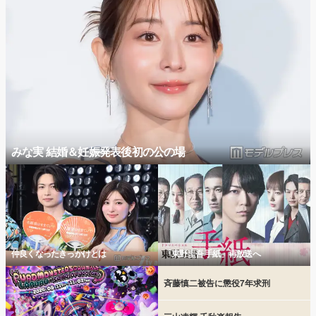
みな実 結婚＆妊娠発表後初の公の場
仲良くなったきっかけとは
「東野圭吾 手紙」再放送へ
斉藤慎二被告に懲役7年求刑