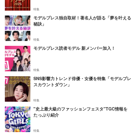
特集
モデルプレス独自取材！著名人が語る「夢を叶える
秘訣」
特集
モデルプレス読者モデル 新メンバー加入！
特集
SNS影響力トレンド俳優・女優を特集「モデルプレ
スカウントダウン」
特集
"史上最大級のファッションフェスタ"TGC情報を
たっぷり紹介
特集