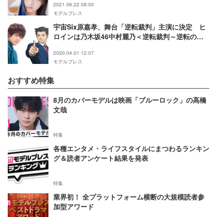
2021.06.22 08:00
モデルプレス
宇宙Six原嘉孝、舞台「逆転裁判」主演に決定 ヒ
ロインは乃木坂46中村麗乃＜逆転裁判～逆転のパ
ラレルワールド～＞
2020.04.01 12:07
モデルプレス
おすすめ特集
8月のカバーモデルは映画「ブルーロック」の高橋
文哉
特集
各種エンタメ・ライフスタイルにまつわるランキン
グ＆読者アンケート結果を発表
特集
業界初！ 全プラットフォーム横断の大規模読者参
加型アワード