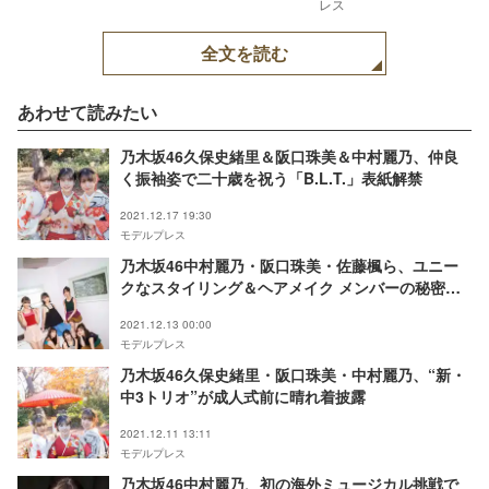
レス
全文を読む
あわせて読みたい
乃木坂46久保史緒里＆阪口珠美＆中村麗乃、仲良
く振袖姿で二十歳を祝う「B.L.T.」表紙解禁
2021.12.17 19:30
モデルプレス
乃木坂46中村麗乃・阪口珠美・佐藤楓ら、ユニー
クなスタイリング＆ヘアメイク メンバーの秘密明
かすQ＆Aも
2021.12.13 00:00
モデルプレス
乃木坂46久保史緒里・阪口珠美・中村麗乃、“新・
中3トリオ”が成人式前に晴れ着披露
2021.12.11 13:11
モデルプレス
乃木坂46中村麗乃、初の海外ミュージカル挑戦で