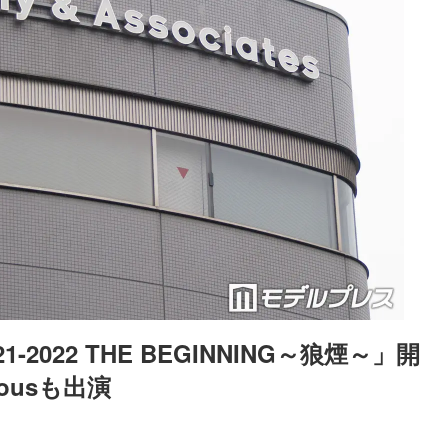
1-2022 THE BEGINNING～狼煙～」開
ousも出演
Loaded
:
87.03%