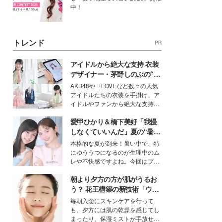
中！
トレンド
PR
アイドルから絶大な支持 衣装
デザイナー・茅野しのぶの“可
愛い”を作る美学＜「シチズン
AKB48や＝LOVEなど数々の人気
クロスシー」インタビュー＞
アイドルたちの衣装を手掛け、ア
イドルやファンから絶大な支持を
得る、株式会社オサレカンパニー
愛甲ひかり＆橋下美好「我慢
取締役兼クリエイティブディレク
ター・茅野しのぶ。一人ひとりの
しなくていいんだ」夏の“暑さ
個性に寄り添い、魅力を引き出す
対策”の新しい選択肢とは？
本格的な夏が到来！暑い中で、特
衣装作りは、多くの女性たちに勇
にゆううつになるのが生理中のム
気と自信を与え続けている。
レや不快感ですよね。今回はプラ
イベートでも仲良しで旅行好きな
朝より夕方の方が肌がうるお
モデル・愛甲ひかりさんと橋下美
好さんを迎えて本音で女子会トー
う？ 花王構築の新技術「ウォ
ク。猛暑のお出かけを快適に過ご
ーターキャプチャリングスキ
毎朝入念にスキンケアを行って
すヒントや、2人が感動した夏の
ン（捕水肌）」がスキンケア
も、夕方には肌の乾燥を感じてし
生理の新常識にも迫りました。
の常識を変える予感
まったり、保湿ミストが手放せな