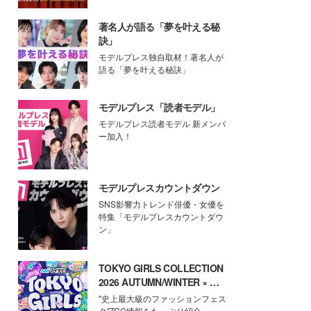
著名人が語る「夢を叶える秘
訣」
モデルプレス独自取材！著名人が
語る「夢を叶える秘訣」
モデルプレス「読者モデル」
モデルプレス読者モデル 新メンバ
ー加入！
モデルプレスカウントダウン
SNS影響力トレンド俳優・女優を
特集「モデルプレスカウントダウ
ン」
TOKYO GIRLS COLLECTION
2026 AUTUMN/WINTER × モ
デルプレス
"史上最大級のファッションフェス
タ"TGC情報をたっぷり紹介