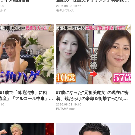
リームチームで心込めて挑む【24時間
:00
2026.08.08 19:56
ルド
モデルプレス
テレビ49】
51歳で「薄毛治療」に励
57歳になった“元祖美魔女”の現在に密
流産」「アルコール中毒」自
着、鏡だらけの豪邸＆衝撃すっぴん姿
赤裸々告白
を披露
:10
2026.08.08 19:10
ENTAME next