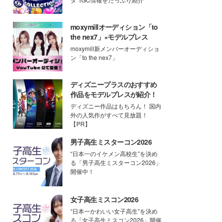
moxymillオーディション「to
the nex7」×モデルプレス
moxymill新メンバーオーディショ
ン「to the nex7」
ディズニープラスのおすすめ
作品をモデルプレスが紹介！
ディズニー作品はもちろん！ 国内
外の人気作がすべて見放題！
【PR】
男子高生ミスターコン2026
“日本一のイケメン高校生”を決め
る「男子高生ミスターコン2026」
開催中！
女子高生ミスコン2026
“日本一かわいい女子高生”を決め
る「女子高生ミスコン2026」開催