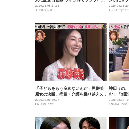
発表
2026.08.08 21:58
2026.08.08 20
モデルプレス
らいばーずワー
「子どもをもう産めないんだ」黒髪美
神田うの、
魔女の決断、病気・介護を乗り越え56
む！「3回
歳で“おばあちゃん”に
身の過去を
2026.08.08 19:27
2026.08.08 19
ENTAME next
ENTAME next