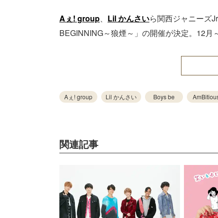
Aぇ! group
、
Lil かんさい
ら関西ジャニーズJr.が
BEGINNING～狼煙～」の開催が決定。12
Aぇ! group
Lil かんさい
Boys be
AmBitiou
関連記事