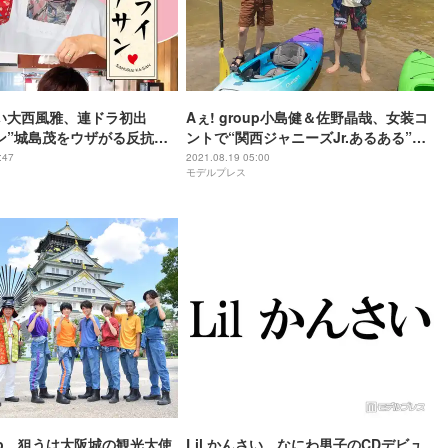
んさい大西風雅、連ドラ初出
Aぇ! group小島健＆佐野晶哉、女装コ
ン”城島茂をウザがる反抗期
ントで“関西ジャニーズJr.あるある”披
ムライカアサン＞
露
:47
2021.08.19 05:00
モデルプレス
oup、狙うは大阪城の観光大使
Lil かんさい、なにわ男子のCDデビュ