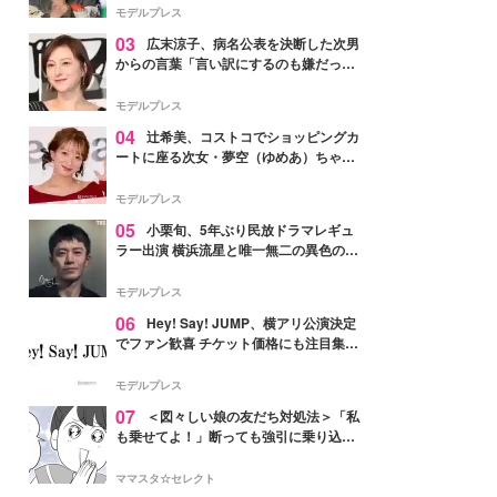
「かっこいい」と反響
モデルプレス
03
広末涼子、病名公表を決断した次男
からの言葉「言い訳にするのも嫌だっ
た」「言うべきか迷った」
モデルプレス
04
辻希美、コストコでショッピングカ
ートに座る次女・夢空（ゆめあ）ちゃん
の姿公開「乗りこなしてる感じが可愛す
ぎ」「成長を感じる」の声
モデルプレス
05
小栗旬、5年ぶり民放ドラマレギュ
ラー出演 横浜流星と唯一無二の異色のバ
ディで初共演【LOST10】
モデルプレス
06
Hey! Say! JUMP、横アリ公演決定
でファン歓喜 チケット価格にも注目集ま
る「激アツ」「平成に戻ったみたい」
モデルプレス
07
＜図々しい娘の友だち対処法＞「私
も乗せてよ！」断っても強引に乗り込ん
でくる友だち【第1話まんが】
ママスタ☆セレクト