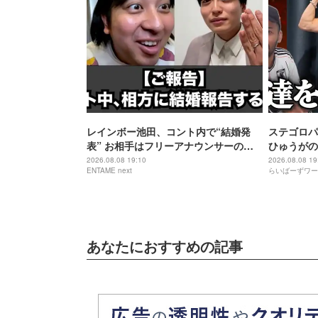
レインボー池田、コント内で“結婚発
ステゴロパ
表” お相手はフリーアナウンサーの佐
ひゅうがの
藤佳奈
2026.08.08 19:10
2026.08.08 19
ENTAME next
らいばーずワー
あなたにおすすめの記事