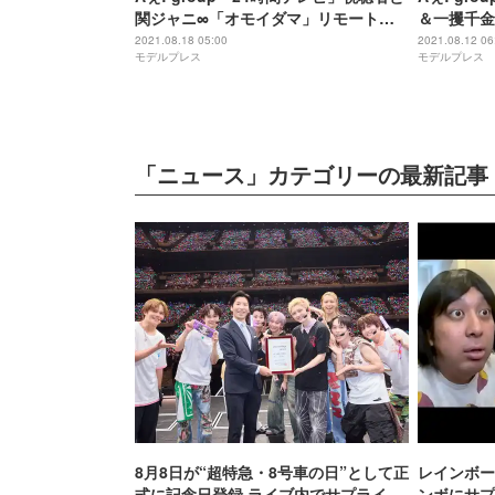
関ジャニ∞「オモイダマ」リモート合
＆一攫千金
唱 関西ローカル枠テーマ決定
＜「関西ジ
2021.08.18 05:00
2021.08.12 06
モデルプレス
モデルプレス
「ニュース」カテゴリーの最新記事
8月8日が“超特急・8号車の日”として正
レインボー
式に記念日登録 ライブ内でサプライズ
ンボにサプ