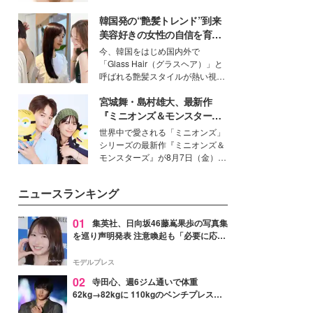
いという読者も多いのでは？そん
韓国発の“艶髪トレンド”到来
な美容の常識を大きく変える可能
性を秘めた、革新的な「Water
美容好きの女性の自信を育む
Capturing Skin（ウォーターキャ
「ヘアケア事情」って？
今、韓国をはじめ国内外で
プチャリングスキン：捕水肌）」
「Glass Hair（グラスヘア）」と
技術を、花王が構築した。
呼ばれる艶髪スタイルが熱い視線
を集めています。メイクやファッ
宮城舞・島村雄大、最新作
ションの完成度を高めるベースと
して、“髪そのものの美しさ”に改
『ミニオンズ＆モンスター
めて注目する人が増えている様
ズ』の魅力熱弁 ハチャメチャ
世界中で愛される「ミニオンズ」
子。今回は、そんな憧れの艶やか
だけじゃない“友情と絆”に感
シリーズの最新作『ミニオンズ＆
な髪を日常で叶える、美容好きの
動
モンスターズ』が8月7日（金）に
女性たちのヘアケア事情を紹介し
公開。モデルプレスでは、“大のミ
ます。
ニオン好き”という共通点を持つモ
ニュースランキング
デルの宮城舞と島村雄大の特別対
談をお届け！それぞれの視点か
ら、今作ならではの魅力や予想外
01
集英社、日向坂46藤嶌果歩の写真集
の感動をもたらす奥深いストーリ
を巡り声明発表 注意喚起も「必要に応じ
ーについて熱く語り合ってもらっ
て法的措置を含む対応を検討」
た。
モデルプレス
02
寺田心、週6ジム通いで体重
62kg→82kgに 110kgのベンチプレス持
ち上げる姿披露「胸板の厚みすごい」