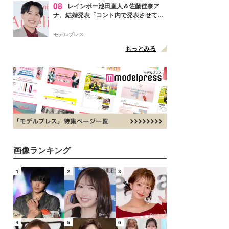
08
レインボー池田直人＆佐藤佳奈ア
ナ、結婚発表「コント内で発表させてい
ただきました」読売テレビ退社は生活拠
点変更のため
モデルプレス
もっとみる
画像ランキング
1
2
3
4
5
6