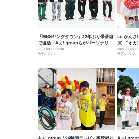
「MBSヤングタウン」22年ぶり帯番組
Lil か
で復活 Aぇ! groupらがパーソナリテ
演 “オカ
ィー担当
息子役＜サ
2021.09.10 06:00
2021.08.25 10
モデルプレス
モデルプレス
Aぇ! group「24時間テレビ」視聴者と
Aぇ! gr