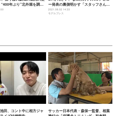
 “400年ぶり”北外堀を調査
ー発表の裏側明かす「スタッフさんも
ャニ博」取材全文＞
慌てだして…」
:00
2021.08.02 14:33
モデルプレス
池田、コント中に相方ジャ
サッカー日本代表・森保一監督、相葉
ライズ結婚報告
雅紀の「保護犬トリミング」初参戦 ド