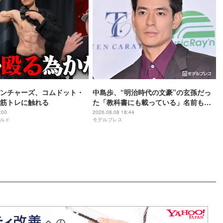
ンチャーズ、コムドット・
中島歩、“明治時代の文豪”の玄孫だっ
筋トレに触れる
た「教科書にも載っている」名前も先
祖に由来
:00
2026.08.08 18:44
ルド
モデルプレス