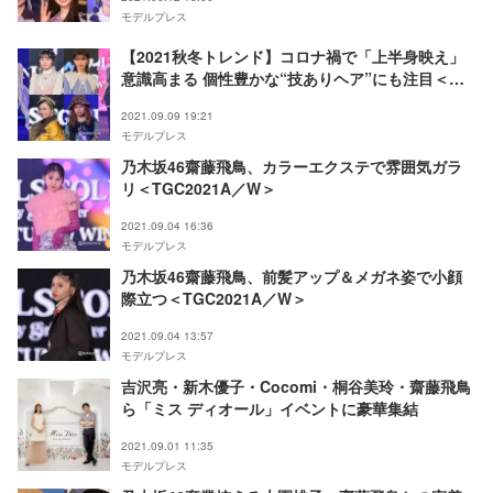
モデルプレス
【2021秋冬トレンド】コロナ禍で「上半身映え」
意識高まる 個性豊かな“技ありヘア”にも注目＜
TGC2021A／W＞
2021.09.09 19:21
モデルプレス
乃木坂46齋藤飛鳥、カラーエクステで雰囲気ガラ
リ＜TGC2021A／W＞
2021.09.04 16:36
モデルプレス
乃木坂46齋藤飛鳥、前髪アップ＆メガネ姿で小顔
際立つ＜TGC2021A／W＞
2021.09.04 13:57
モデルプレス
吉沢亮・新木優子・Cocomi・桐谷美玲・齋藤飛鳥
ら「ミス ディオール」イベントに豪華集結
2021.09.01 11:35
モデルプレス