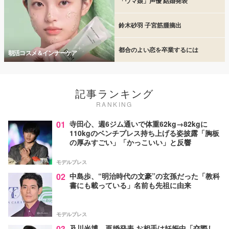
「ウマ娘」声優 結婚発表
鈴木砂羽 子宮筋腫摘出
都合のよい恋を卒業するには
朝活コスメ＆インナーケア
記事ランキング
RANKING
01
寺田心、週6ジム通いで体重62kg→82kgに
110kgのベンチプレス持ち上げる姿披露「胸板
の厚みすごい」「かっこいい」と反響
モデルプレス
02
中島歩、“明治時代の文豪”の玄孫だった「教科
書にも載っている」名前も先祖に由来
モデルプレス
03
及川光博、再婚発表 お相手は妊娠中「交際し