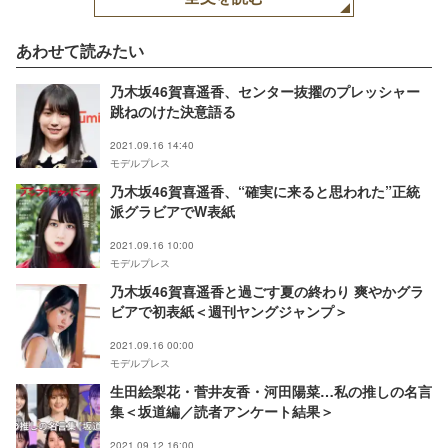
あわせて読みたい
乃木坂46賀喜遥香、センター抜擢のプレッシャー
跳ねのけた決意語る
2021.09.16 14:40
モデルプレス
乃木坂46賀喜遥香、“確実に来ると思われた”正統
派グラビアでW表紙
2021.09.16 10:00
モデルプレス
乃木坂46賀喜遥香と過ごす夏の終わり 爽やかグラ
ビアで初表紙＜週刊ヤングジャンプ＞
2021.09.16 00:00
モデルプレス
生田絵梨花・菅井友香・河田陽菜…私の推しの名言
集＜坂道編／読者アンケート結果＞
2021.09.12 16:00