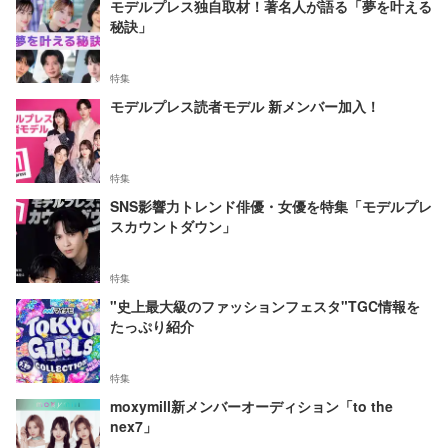
モデルプレス独自取材！著名人が語る「夢を叶える
秘訣」
特集
モデルプレス読者モデル 新メンバー加入！
特集
SNS影響力トレンド俳優・女優を特集「モデルプレ
スカウントダウン」
特集
"史上最大級のファッションフェスタ"TGC情報を
たっぷり紹介
特集
moxymill新メンバーオーディション「to the
nex7」