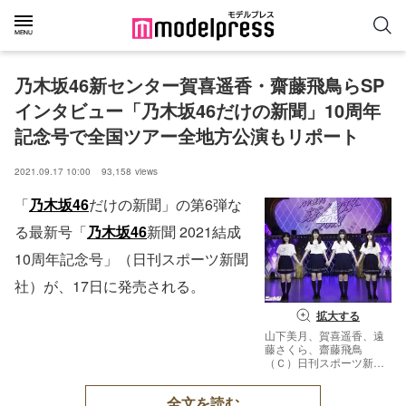
乃木坂46新センター賀喜遥香・齋藤飛鳥らSP
インタビュー「乃木坂46だけの新聞」10周年
記念号で全国ツアー全地方公演もリポート
2021.09.17 10:00
93,158
views
「
乃木坂46
だけの新聞」の第6弾な
る最新号「
乃木坂46
新聞 2021結成
10周年記念号」（日刊スポーツ新聞
社）が、17日に発売される。
拡大する
山下美月、賀喜遥香、遠
藤さくら、齋藤飛鳥
（Ｃ）日刊スポーツ新聞
社
全文を読む