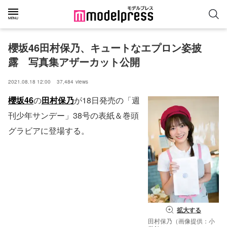
櫻坂46田村保乃、キュートなエプロン姿披
露　写真集アザーカット公開
2021.08.18 12:00
37,484
views
櫻坂46
の
田村保乃
が18日発売の「週
刊少年サンデー」38号の表紙＆巻頭
グラビアに登場する。
拡大する
田村保乃（画像提供：小