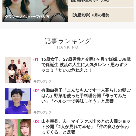
初の海外単独ライブ決定
【九星気学】8月の運勢
グラマーツインハーフ作り方
記事ランキング
RANKING
01
15歳女子、27歳男性と交際1ヶ月で妊娠…36歳
で孫誕生 波乱の人生に人気タレント思わずツ
ッコミ「だいぶ危ねえよ！」
モデルプレス
02
有働由美子「こんなもんです一人暮らしの朝ご
はん」野菜を使った手料理公開「作ってみた
い」「ヘルシーで美味しそう」と反響
モデルプレス
03
山本舞香、夫・マイファスHiroとの夫婦ショッ
ト公開「2人が見れて幸せ」「仲の良さが伝わ
ってくる」と反響