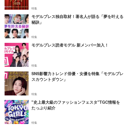
特集
モデルプレス独自取材！著名人が語る「夢を叶える
秘訣」
特集
モデルプレス読者モデル 新メンバー加入！
特集
SNS影響力トレンド俳優・女優を特集「モデルプレ
スカウントダウン」
特集
"史上最大級のファッションフェスタ"TGC情報を
たっぷり紹介
特集