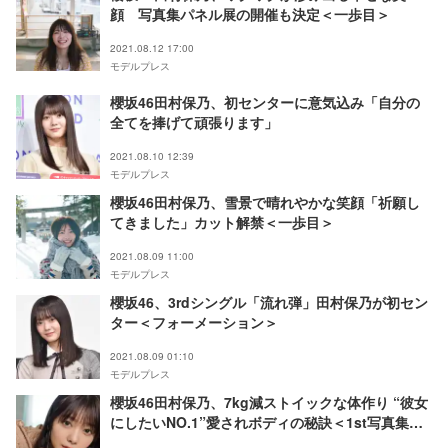
顔 写真集パネル展の開催も決定＜一歩目＞
2021.08.12 17:00
モデルプレス
櫻坂46田村保乃、初センターに意気込み「自分の
全てを捧げて頑張ります」
2021.08.10 12:39
モデルプレス
櫻坂46田村保乃、雪景で晴れやかな笑顔「祈願し
てきました」カット解禁＜一歩目＞
2021.08.09 11:00
モデルプレス
櫻坂46、3rdシングル「流れ弾」田村保乃が初セン
ター＜フォーメーション＞
2021.08.09 01:10
モデルプレス
櫻坂46田村保乃、7kg減ストイックな体作り “彼女
にしたいNO.1”愛されボディの秘訣＜1st写真集
「一歩目」インタビュー＞