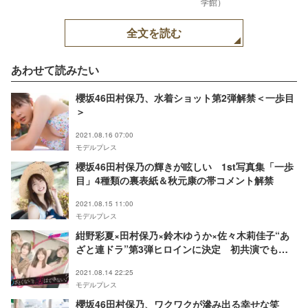
学館）
全文を読む
あわせて読みたい
櫻坂46田村保乃、水着ショット第2弾解禁＜一歩目
＞
2021.08.16 07:00
モデルプレス
櫻坂46田村保乃の輝きが眩しい 1st写真集「一歩
目」4種類の裏表紙＆秋元康の帯コメント解禁
2021.08.15 11:00
モデルプレス
紺野彩夏×田村保乃×鈴木ゆうか×佐々木莉佳子“あ
ざと連ドラ”第3弾ヒロインに決定 初共演でも息
ぴったり
2021.08.14 22:25
モデルプレス
櫻坂46田村保乃、ワクワクが滲み出る幸せな笑