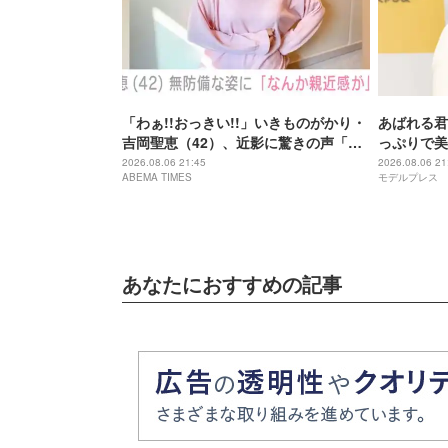
「わぁ!!おっきい!!」いきものがかり・
あばれる君
吉岡聖恵（42）、近影に驚きの声「な
っぷりで美
にこれ…大好き」「なんか親近感が」
が出てそう
2026.08.06 21:45
2026.08.06 21
ABEMA TIMES
モデルプレス
あなたにおすすめの記事