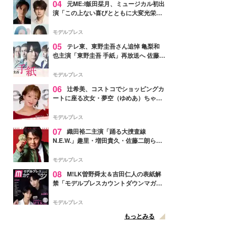
04
元ME:I飯田栞月、ミュージカル初出
演「この上ない喜びとともに大変光栄」
4年ぶり上演「ファントム」城田優らキ
ャスト発表
モデルプレス
05
テレ東、東野圭吾さん追悼 亀梨和
也主演「東野圭吾 手紙」再放送へ 佐藤隆
太・本田翼・中村倫也ら出演
モデルプレス
06
辻希美、コストコでショッピングカ
ートに座る次女・夢空（ゆめあ）ちゃん
の姿公開「乗りこなしてる感じが可愛す
ぎ」「成長を感じる」の声
モデルプレス
07
織田裕二主演「踊る大捜査線
N.E.W.」趣里・増田貴久・佐藤二朗ら新
メンバー紹介映像解禁 各キャラクター象
徴する“謎のキーワード”も
モデルプレス
08
M!LK曽野舜太＆吉田仁人の表紙解
禁「モデルプレスカウントダウンマガジ
ン」巻頭に登場
モデルプレス
もっとみる