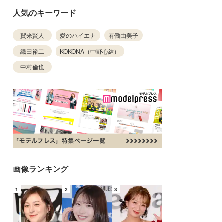
人気のキーワード
賀来賢人
愛のハイエナ
有働由美子
織田裕二
KOKONA（中野心結）
中村倫也
画像ランキング
1
2
3