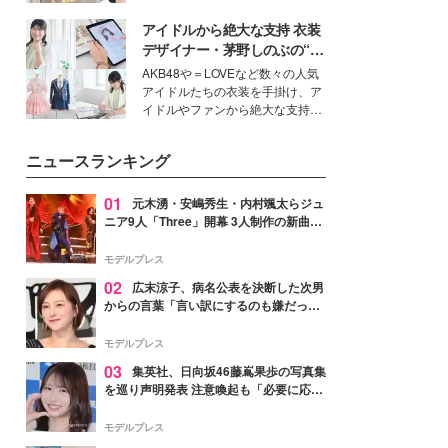
を集めています。メイクやファッ
アイドルから絶大な支持 衣装
ションの完成度を高めるベースと
して、“髪そのものの美しさ”に改
デザイナー・茅野しのぶの“可
めて注目する人が増えている様
愛い”を作る美学＜「シチズン
AKB48や＝LOVEなど数々の人気
子。今回は、そんな憧れの艶やか
クロスシー」インタビュー＞
アイドルたちの衣装を手掛け、ア
な髪を日常で叶える、美容好きの
イドルやファンから絶大な支持を
女性たちのヘアケア事情を紹介し
得る、株式会社オサレカンパニー
ます。
取締役兼クリエイティブディレク
ニュースランキング
ター・茅野しのぶ。一人ひとりの
個性に寄り添い、魅力を引き出す
衣装作りは、多くの女性たちに勇
01
元木湧・安嶋秀生・内村颯太らジュ
気と自信を与え続けている。
ニア9人「Three」開幕 3人制作の新曲＆
手描きセットに込めた想い「もっと前に
進んで夢を掴みたい」【ゲネプロレポ】
モデルプレス
02
広末涼子、病名公表を決断した次男
からの言葉「言い訳にするのも嫌だっ
た」「言うべきか迷った」
モデルプレス
03
集英社、日向坂46藤嶌果歩の写真集
を巡り声明発表 注意喚起も「必要に応じ
て法的措置を含む対応を検討」
モデルプレス