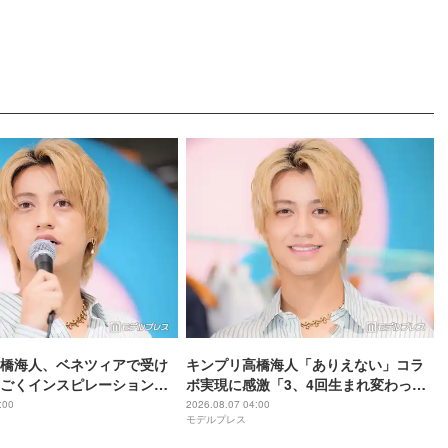
橋海人、ベネツィアで受け
キンプリ高橋海人「ありえない」コラ
ごくインスピレーション溢
ボ実現に感激「3、4回生まれ変わって
もできない」
:00
2026.08.07 04:00
モデルプレス