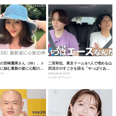
の宮崎麗果さん（38）、ト
二宮和也、東京ドームを1人で埋める山
に励む最新の姿に心配の声
田涼介のすごさを語る「やっぱりあい
」「なんだか痛々しい…」
つはエース」
:15
2026.08.06 22:00
らいばーずワールド