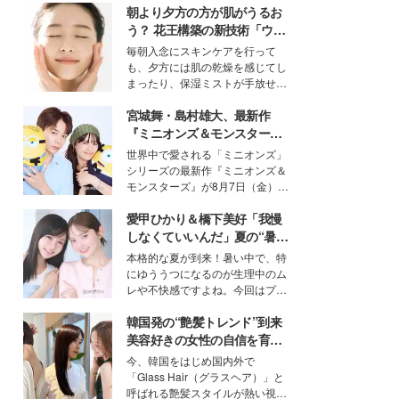
朝より夕方の方が肌がうるお
う？ 花王構築の新技術「ウォ
ーターキャプチャリングスキ
毎朝入念にスキンケアを行って
ン（捕水肌）」がスキンケア
も、夕方には肌の乾燥を感じてし
の常識を変える予感
まったり、保湿ミストが手放せな
いという読者も多いのでは？そん
宮城舞・島村雄大、最新作
な美容の常識を大きく変える可能
性を秘めた、革新的な「Water
『ミニオンズ＆モンスター
Capturing Skin（ウォーターキャ
ズ』の魅力熱弁 ハチャメチャ
世界中で愛される「ミニオンズ」
プチャリングスキン：捕水肌）」
だけじゃない“友情と絆”に感
シリーズの最新作『ミニオンズ＆
技術を、花王が構築した。
動
モンスターズ』が8月7日（金）に
公開。モデルプレスでは、“大のミ
愛甲ひかり＆橋下美好「我慢
ニオン好き”という共通点を持つモ
デルの宮城舞と島村雄大の特別対
しなくていいんだ」夏の“暑さ
談をお届け！それぞれの視点か
対策”の新しい選択肢とは？
本格的な夏が到来！暑い中で、特
ら、今作ならではの魅力や予想外
にゆううつになるのが生理中のム
の感動をもたらす奥深いストーリ
レや不快感ですよね。今回はプラ
ーについて熱く語り合ってもらっ
イベートでも仲良しで旅行好きな
た。
韓国発の“艶髪トレンド”到来
モデル・愛甲ひかりさんと橋下美
好さんを迎えて本音で女子会トー
美容好きの女性の自信を育む
ク。猛暑のお出かけを快適に過ご
「ヘアケア事情」って？
今、韓国をはじめ国内外で
すヒントや、2人が感動した夏の
「Glass Hair（グラスヘア）」と
生理の新常識にも迫りました。
呼ばれる艶髪スタイルが熱い視線