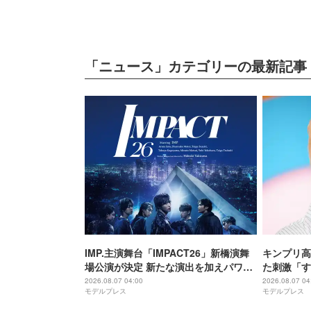
「ニュース」カテゴリーの最新記事
IMP.主演舞台「IMPACT26」新橋演舞
キンプリ高
場公演が決定 新たな演出を加えパワー
た刺激「す
アップ
れる街」
2026.08.07 04:00
2026.08.07 04
モデルプレス
モデルプレス