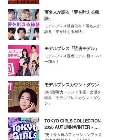
著名人が語る「夢を叶える秘
訣」
モデルプレス独自取材！著名人が
語る「夢を叶える秘訣」
モデルプレス「読者モデル」
モデルプレス読者モデル 新メンバ
ー加入！
モデルプレスカウントダウン
SNS影響力トレンド俳優・女優を
特集「モデルプレスカウントダウ
ン」
TOKYO GIRLS COLLECTION
2026 AUTUMN/WINTER × モ
デルプレス
"史上最大級のファッションフェス
タ"TGC情報をたっぷり紹介