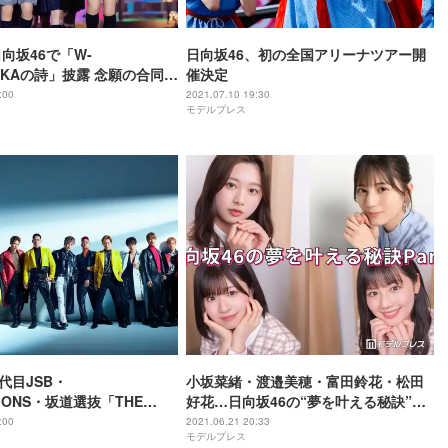
向坂46で「W-
日向坂46、初の全国アリーナツアー開
ZAKAの詩」披露 念願の合同ラ
催決定
量「奇跡みたい」＜W-
:00
2021.07.10 19:30
モデルプレス
 FES.2021レポ＆セットリスト
三代目JSB・
小坂菜緒・渡邉美穂・富田鈴花・松田
TIONS・坂道選抜「THE
好花…日向坂46の“夢を叶える秘訣”＜
DAY」ノンストップダンスメド
Part3＞
:00
2021.06.21 20:33
モデルプレス