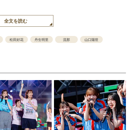
全文を読む
松田好花
丹生明里
流那
山口陽世