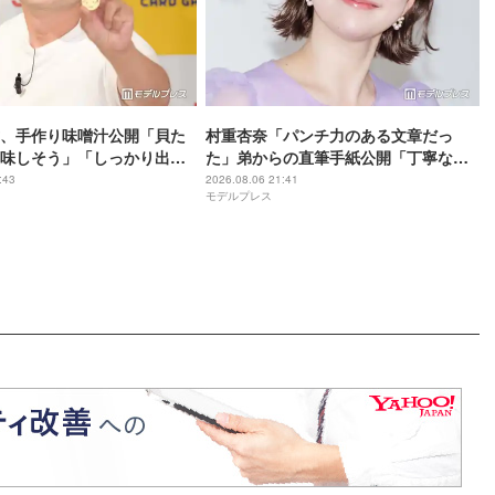
、手作り味噌汁公開「貝た
村重杏奈「パンチ力のある文章だっ
味しそう」「しっかり出汁
た」弟からの直筆手紙公開「丁寧な
」の声
字」「読みやすい」と反響
:43
2026.08.06 21:41
モデルプレス