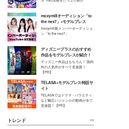
moxymillオーディション「to
the nex7」×モデルプレス
moxymill新メンバーオーディショ
ン「to the nex7」
ディズニープラスのおすすめ
作品をモデルプレスが紹介！
ディズニー作品はもちろん！ 国内
外の人気作がすべて見放題！
【PR】
TELASA×モデルプレス特設サ
イト
TELASAではドラマ・バラエティ
など幅広いジャンルの動画が全て
見放題！【PR】
トレンド
PR