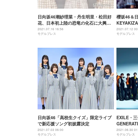
日向坂46潮紗理菜・丹生明里・松田好
櫻坂46＆日
花、日本初上陸の恐竜の化石に大興奮
KEYAKI
「すごくワク ワクしました」
イブで感無
2021.07.16 16:56
2021.07.12 00
モデルプレス
モデルプレス
KEYAKI
＞
日向坂46「高校生クイズ」限定ライブ
EXILE・
で新応援ソング初披露決定
GENERA
MUSIC 
2021.07.03 06:00
2021.06.30 01
モデルプレス
モデルプレス
レーに登場