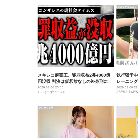
メキシコ麻薬王、犯罪収益2兆4000億
執行猶予中
円没収 判決は仮釈放なしの終身刑に！
レーニング
「痩せ過ぎ
2026.08.06 23:00
2026.08.06 22
らいばーずワールド
ABEMA TIMES