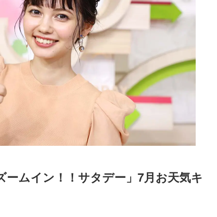
ズームイン！！サタデー」7月お天気キ
Loaded
:
87.03%