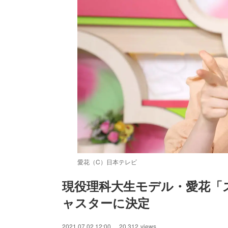
愛花（C）日本テレビ
現役理科大生モデル・愛花「
ャスターに決定
/
Unmute
2021.07.02 12:00
20,312
views