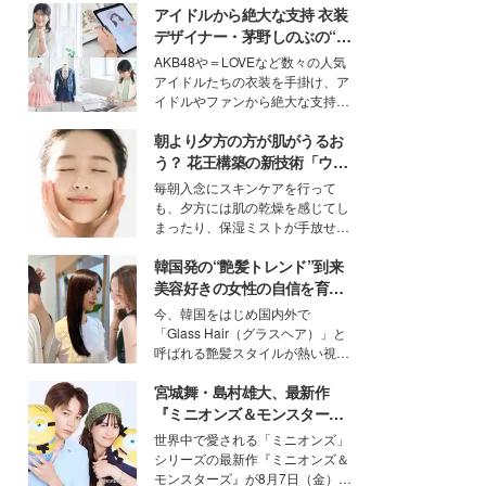
アイドルから絶大な支持 衣装
デザイナー・茅野しのぶの“可
愛い”を作る美学＜「シチズン
AKB48や＝LOVEなど数々の人気
クロスシー」インタビュー＞
アイドルたちの衣装を手掛け、ア
イドルやファンから絶大な支持を
得る、株式会社オサレカンパニー
朝より夕方の方が肌がうるお
取締役兼クリエイティブディレク
ター・茅野しのぶ。一人ひとりの
う？ 花王構築の新技術「ウォ
個性に寄り添い、魅力を引き出す
ーターキャプチャリングスキ
毎朝入念にスキンケアを行って
衣装作りは、多くの女性たちに勇
ン（捕水肌）」がスキンケア
も、夕方には肌の乾燥を感じてし
気と自信を与え続けている。
の常識を変える予感
まったり、保湿ミストが手放せな
いという読者も多いのでは？そん
韓国発の“艶髪トレンド”到来
な美容の常識を大きく変える可能
性を秘めた、革新的な「Water
美容好きの女性の自信を育む
Capturing Skin（ウォーターキャ
「ヘアケア事情」って？
今、韓国をはじめ国内外で
プチャリングスキン：捕水肌）」
「Glass Hair（グラスヘア）」と
技術を、花王が構築した。
呼ばれる艶髪スタイルが熱い視線
を集めています。メイクやファッ
宮城舞・島村雄大、最新作
ションの完成度を高めるベースと
して、“髪そのものの美しさ”に改
『ミニオンズ＆モンスター
めて注目する人が増えている様
ズ』の魅力熱弁 ハチャメチャ
世界中で愛される「ミニオンズ」
子。今回は、そんな憧れの艶やか
だけじゃない“友情と絆”に感
シリーズの最新作『ミニオンズ＆
な髪を日常で叶える、美容好きの
動
モンスターズ』が8月7日（金）に