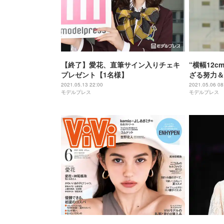
【終了】愛花、直筆サイン入りチェキ
“横幅12
プレゼント【1名様】
ざる努力＆
初挑戦「1
2021.05.13 22:00
2021.05.06 08
モデルプレス
モデルプレス
「ブラック
＞