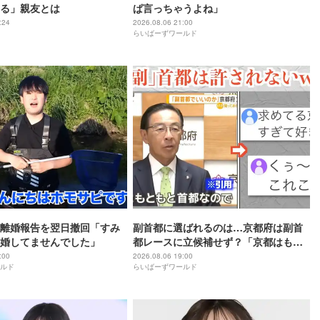
る」親友とは
ぱ言っちゃうよね」
:24
2026.08.06 21:00
らいばーずワールド
離婚報告を翌日撤回「すみ
副首都に選ばれるのは…京都府は副首
婚してませんでした」
都レースに立候補せず？「京都はもと
もと首都」
:00
2026.08.06 19:00
ルド
らいばーずワールド