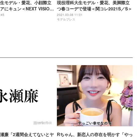
生モデル・愛花、小顔際立
現役理科大生モデル・愛花、美脚際立
にキュン＜NEXT VISION
つ春コーデで登場＜関コレ2021S／S＞
21 XR LIVE＞
:45
2021.03.08 11:01
モデルプレス
瀬廉「2週間会えてないとヤ
Rちゃん、新恋人の存在を明かす「やっ