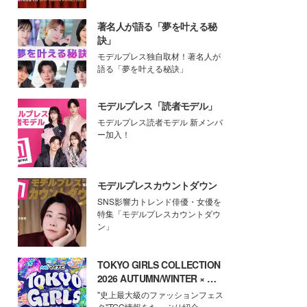
著名人が語る「夢を叶える秘
訣」
モデルプレス独自取材！著名人が
語る「夢を叶える秘訣」
モデルプレス「読者モデル」
モデルプレス読者モデル 新メンバ
ー加入！
モデルプレスカウントダウン
SNS影響力トレンド俳優・女優を
特集「モデルプレスカウントダウ
ン」
TOKYO GIRLS COLLECTION
2026 AUTUMN/WINTER × モ
デルプレス
"史上最大級のファッションフェス
タ"TGC情報をたっぷり紹介