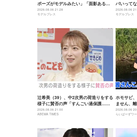
ポーズがモデルみたい」「面影ある」
バいってな
と反響
2026.08.06 21:28
2026.08.06 21
モデルプレス
モデルプレス
辻希美（39）、中2次男の荷造りをする
ホモサピ、
様子に賛否の声「すんごい過保護…」
ません、離
「全部ママが準備してくれるんだ」
2026.08.06 21:00
2026.08.06 20
ABEMA TIMES
らいばーずワー