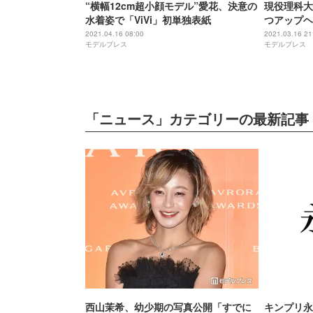
“横幅12cm超小顔モデル”愛花、決意の
現役理科大
水着姿で「ViVi」初単独表紙
つアップヘア
JAPAN 20
2021.04.16 08:00
2021.03.16 21
モデルプレス
モデルプレス
「ニュース」カテゴリーの最新記事
西山茉希、幼少期の写真公開「すでに
キンプリ永