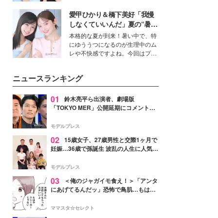
女性たちのヘアケア事情を紹介し
公開。モデルプレスでは、“大のミ
ます。
愛甲ひかり＆橋下美好「我慢
ニオン好き”という共通点を持つモ
デルの宮城舞と島村雄大の特別対
しなくていいんだ」夏の“暑さ
談をお届け！それぞれの視点か
対策”の新しい選択肢とは？
本格的な夏が到来！暑い中で、特
ら、今作ならではの魅力や予想外
にゆううつになるのが生理中のム
の感動をもたらす奥深いストーリ
レや不快感ですよね。今回はプラ
ーについて熱く語り合ってもらっ
イベートでも仲良しで旅行好きな
た。
モデル・愛甲ひかりさんと橋下美
ニュースランキング
好さんを迎えて本音で女子会トー
ク。猛暑のお出かけを快適に過ご
すヒントや、2人が感動した夏の
01
鈴木亮平ら出演者、劇場版
生理の新常識にも迫りました。
「TOKYO MER」公開延期にコメント
「現実のヒーローたちにチームMERから
最大の敬意とエールを」
モデルプレス
02
15歳女子、27歳男性と交際1ヶ月で
妊娠…36歳で孫誕生 波乱の人生に人気タ
レント思わずツッコミ「だいぶ危ねえ
よ！」
モデルプレス
03
＜俺のジャガイモ食え！＞「アンタ
にあげてるんだッ」恐怖で鳥肌…もはや
ストーカー？【第3話まんが】
ママスタ☆セレクト