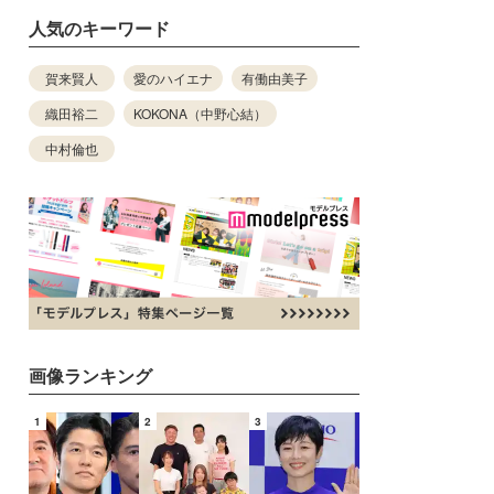
人気のキーワード
賀来賢人
愛のハイエナ
有働由美子
織田裕二
KOKONA（中野心結）
中村倫也
画像ランキング
1
2
3