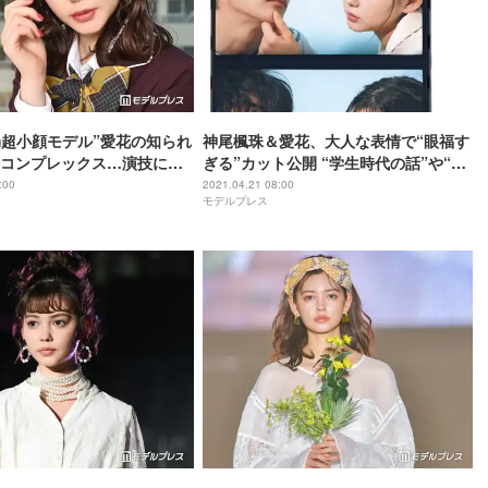
cm超小顔モデル”愛花の知られ
神尾楓珠＆愛花、大人な表情で“眼福す
コンプレックス…演技にも
ぎる”カット公開 “学生時代の話”や“好
番の劣等感がありました」＜
きな人”まで深掘り
:00
2021.04.21 08:00
モデルプレス
シンデレラ」インタビュー