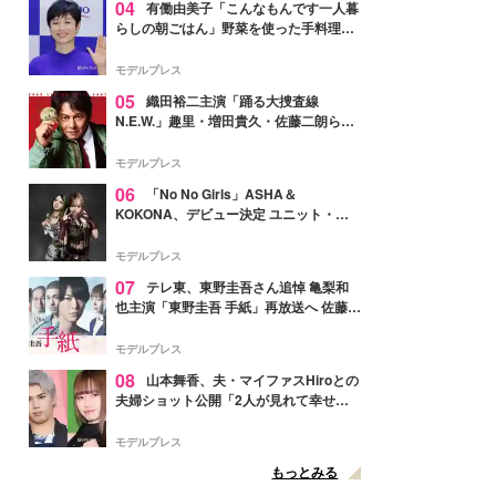
04
有働由美子「こんなもんです一人暮
らしの朝ごはん」野菜を使った手料理公
開「作ってみたい」「ヘルシーで美味し
そう」と反響
モデルプレス
05
織田裕二主演「踊る大捜査線
N.E.W.」趣里・増田貴久・佐藤二朗ら新
メンバー紹介映像解禁 各キャラクター象
徴する“謎のキーワード”も
モデルプレス
06
「No No Girls」ASHA＆
KOKONA、デビュー決定 ユニット・
TAKARAとしてセルフプロデュース楽曲
リリースへ
モデルプレス
07
テレ東、東野圭吾さん追悼 亀梨和
也主演「東野圭吾 手紙」再放送へ 佐藤隆
太・本田翼・中村倫也ら出演
モデルプレス
08
山本舞香、夫・マイファスHiroとの
夫婦ショット公開「2人が見れて幸せ」
「仲の良さが伝わってくる」と反響
モデルプレス
もっとみる