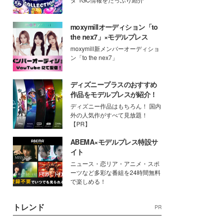
moxymillオーディション「to
the nex7」×モデルプレス
moxymill新メンバーオーディショ
ン「to the nex7」
ディズニープラスのおすすめ
作品をモデルプレスが紹介！
ディズニー作品はもちろん！ 国内
外の人気作がすべて見放題！
【PR】
ABEMA×モデルプレス特設サ
イト
ニュース・恋リア・アニメ・スポ
ーツなど多彩な番組を24時間無料
で楽しめる！
トレンド
PR