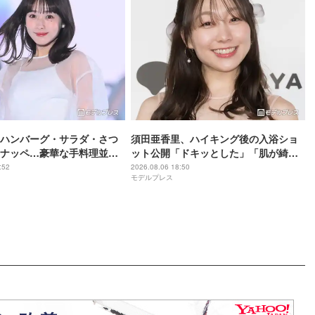
ハンバーグ・サラダ・さつ
須田亜香里、ハイキング後の入浴ショ
ナッペ…豪華な手料理並ぶ
ット公開「ドキッとした」「肌が綺
全部美味しそう」「盛り付
麗」と反響
:52
2026.08.06 18:50
モデルプレス
れ」と絶賛の声