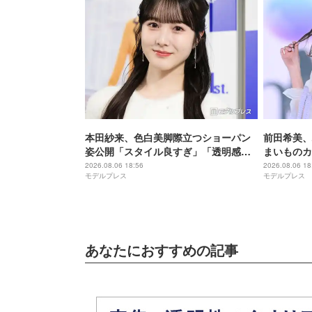
本田紗来、色白美脚際立つショーパン
前田希美、
姿公開「スタイル良すぎ」「透明感が
まいものカ
増してる」の声
食卓公開「
2026.08.06 18:56
2026.08.06 18
モデルプレス
モデルプレス
けがおしゃ
あなたにおすすめの記事