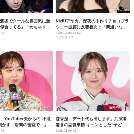
髪姿でクールな雰囲気に激
NiziUアヤカ、深夜の手作りチョコブラ
似合ってる」「めちゃす
ウニー披露に反響相次ぐ「間違いなく
美味しいやつ」「ラッピングまで可愛
:03
2026.08.09 15:52
モデルプレス
い」
YouTuber夫からの“不意
森香澄「デート代も出します」共演者
明かす「暗闇の密室で…」
驚きの恋愛事情 キュンとした“子ども
に夫にドキッと」
扱い”エピソードも告白「ドキッとしま
:44
2026.08.09 15:11