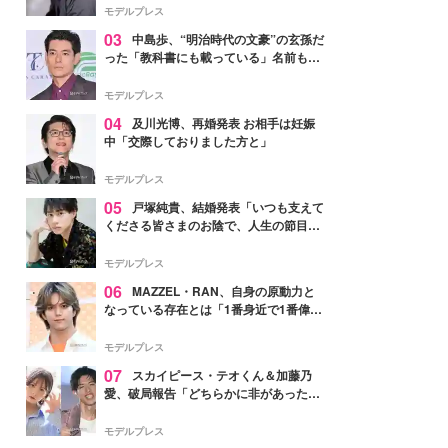
モデルプレス
03
中島歩、“明治時代の文豪”の玄孫だ
った「教科書にも載っている」名前も先
祖に由来
モデルプレス
04
及川光博、再婚発表 お相手は妊娠
中「交際しておりました方と」
モデルプレス
05
戸塚純貴、結婚発表「いつも支えて
くださる皆さまのお陰で、人生の節目を
迎えられること、心より感謝しておりま
す」【全文】
モデルプレス
06
MAZZEL・RAN、自身の原動力と
なっている存在とは「1番身近で1番偉大
な存在」
モデルプレス
07
スカイピース・テオくん＆加藤乃
愛、破局報告「どちらかに非があったわ
けではなく」2023年2月に交際発表
モデルプレス