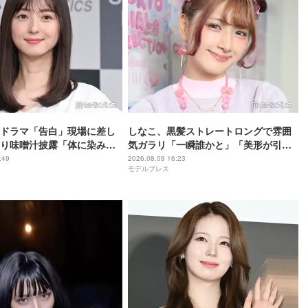
ドラマ「告白」現場に差し
しなこ、黒髪ストレートロングで雰囲
り味噌汁披露「体に染み渡
気ガラリ「一瞬誰かと」「美形が引き
夏に最適」の声
立つ」と絶賛の声相次ぐ
:49
2026.08.09 16:23
モデルプレス