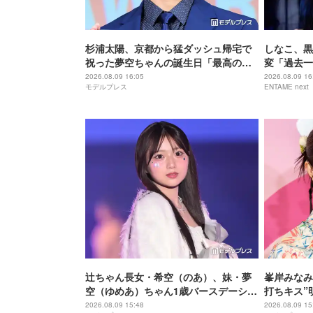
杉浦太陽、京都から猛ダッシュ帰宅で
しなこ、黒
祝った夢空ちゃんの誕生日「最高のパ
変「過去一
パ」「家族愛にほっこり」と反響
き」と反響
2026.08.09 16:05
2026.08.09 16
モデルプレス
ENTAME next
辻ちゃん長女・希空（のあ）、妹・夢
峯岸みなみ、
空（ゆめあ）ちゃん1歳バースデーショ
打ちキス”
ット公開「愛があふれてる」「最高の
「久しぶり
2026.08.09 15:48
2026.08.09 15