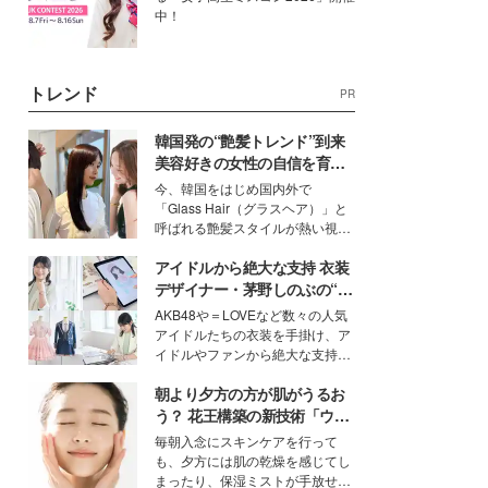
中！
トレンド
PR
韓国発の“艶髪トレンド”到来
美容好きの女性の自信を育む
「ヘアケア事情」って？
今、韓国をはじめ国内外で
「Glass Hair（グラスヘア）」と
呼ばれる艶髪スタイルが熱い視線
を集めています。メイクやファッ
アイドルから絶大な支持 衣装
ションの完成度を高めるベースと
して、“髪そのものの美しさ”に改
デザイナー・茅野しのぶの“可
めて注目する人が増えている様
愛い”を作る美学＜「シチズン
AKB48や＝LOVEなど数々の人気
子。今回は、そんな憧れの艶やか
クロスシー」インタビュー＞
アイドルたちの衣装を手掛け、ア
な髪を日常で叶える、美容好きの
イドルやファンから絶大な支持を
女性たちのヘアケア事情を紹介し
得る、株式会社オサレカンパニー
ます。
朝より夕方の方が肌がうるお
取締役兼クリエイティブディレク
ター・茅野しのぶ。一人ひとりの
う？ 花王構築の新技術「ウォ
個性に寄り添い、魅力を引き出す
ーターキャプチャリングスキ
毎朝入念にスキンケアを行って
衣装作りは、多くの女性たちに勇
ン（捕水肌）」がスキンケア
も、夕方には肌の乾燥を感じてし
気と自信を与え続けている。
の常識を変える予感
まったり、保湿ミストが手放せな