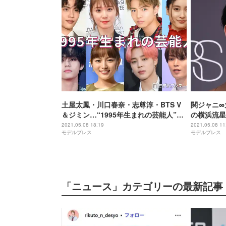
土屋太鳳・川口春奈・志尊淳・BTS V
関ジャニ∞
＆ジミン…“1995年生まれの芸能人”は
の横浜流星
実力派揃い
素敵」
2021.05.08 18:19
2021.05.08 11
モデルプレス
モデルプレス
「ニュース」カテゴリーの最新記事