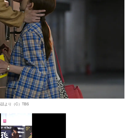
話より（C）TBS