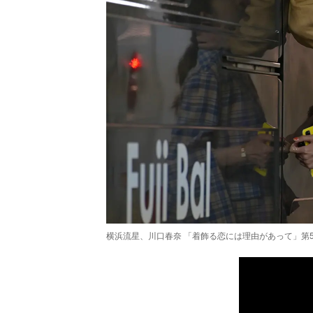
横浜流星、川口春奈 「着飾る恋には理由があって」第5