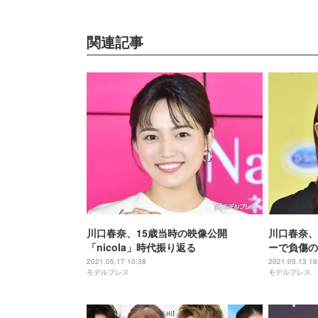
関連記事
川口春奈、15歳当時の映像公開
川口春奈、
「nicola」時代振り返る
ーで負傷の
乗りすぎま
2021.05.17 10:38
2021.05.13 16
モデルプレス
モデルプレス