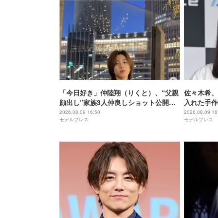
「今日好き」仲陸翔（りくと）、“父親
佐々木希、
顔出し”家族3人仲良しショット公開
入れた手作
「素敵な親子関係」「お父さん面白す
るやつ」「
2026.08.09 16:50
2026.08.09 16
モデルプレス
モデルプレス
ぎる」の声