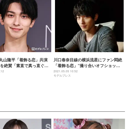
丸山隆平「着飾る恋」共演
川口春奈目線の横浜流星にファン悶絶
を絶賛「素直で真っ直ぐで
「着飾る恋」“撮り合いオフショッ
ト”が話題
:12
2021.05.05 10:52
モデルプレス