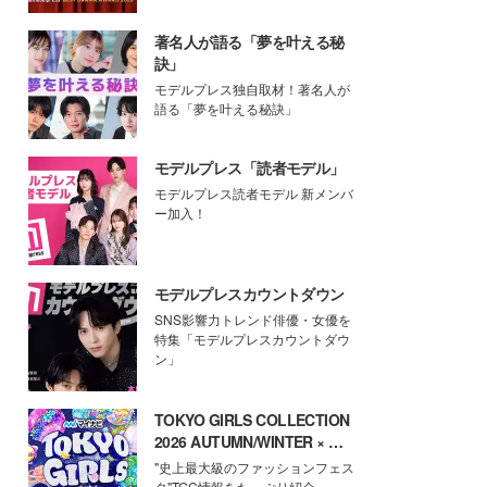
著名人が語る「夢を叶える秘
訣」
モデルプレス独自取材！著名人が
語る「夢を叶える秘訣」
モデルプレス「読者モデル」
モデルプレス読者モデル 新メンバ
ー加入！
モデルプレスカウントダウン
SNS影響力トレンド俳優・女優を
特集「モデルプレスカウントダウ
ン」
TOKYO GIRLS COLLECTION
2026 AUTUMN/WINTER × モ
デルプレス
"史上最大級のファッションフェス
タ"TGC情報をたっぷり紹介