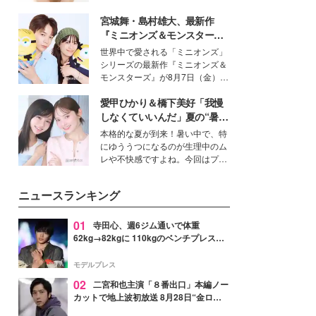
いという読者も多いのでは？そん
宮城舞・島村雄大、最新作
な美容の常識を大きく変える可能
性を秘めた、革新的な「Water
『ミニオンズ＆モンスター
Capturing Skin（ウォーターキャ
ズ』の魅力熱弁 ハチャメチャ
世界中で愛される「ミニオンズ」
プチャリングスキン：捕水肌）」
だけじゃない“友情と絆”に感
シリーズの最新作『ミニオンズ＆
技術を、花王が構築した。
動
モンスターズ』が8月7日（金）に
公開。モデルプレスでは、“大のミ
愛甲ひかり＆橋下美好「我慢
ニオン好き”という共通点を持つモ
デルの宮城舞と島村雄大の特別対
しなくていいんだ」夏の“暑さ
談をお届け！それぞれの視点か
対策”の新しい選択肢とは？
本格的な夏が到来！暑い中で、特
ら、今作ならではの魅力や予想外
にゆううつになるのが生理中のム
の感動をもたらす奥深いストーリ
レや不快感ですよね。今回はプラ
ーについて熱く語り合ってもらっ
イベートでも仲良しで旅行好きな
た。
モデル・愛甲ひかりさんと橋下美
ニュースランキング
好さんを迎えて本音で女子会トー
ク。猛暑のお出かけを快適に過ご
すヒントや、2人が感動した夏の
01
寺田心、週6ジム通いで体重
生理の新常識にも迫りました。
62kg→82kgに 110kgのベンチプレス持
ち上げる姿披露「胸板の厚みすごい」
「かっこいい」と反響
モデルプレス
02
二宮和也主演「８番出口」本編ノー
カットで地上波初放送 8月28日“金ロ
ー”枠