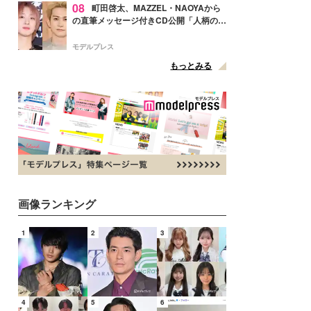
08
町田啓太、MAZZEL・NAOYAから
の直筆メッセージ付きCD公開「人柄の良
さがにじみ出てる」の声
モデルプレス
もっとみる
画像ランキング
1
2
3
4
5
6