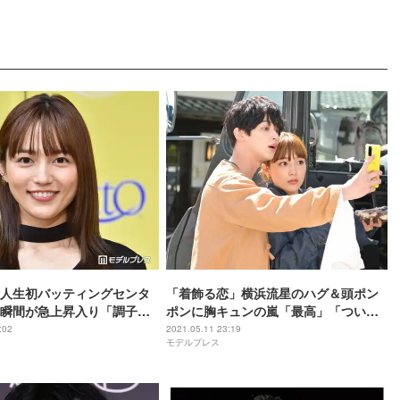
人生初バッティングセンタ
「着飾る恋」横浜流星のハグ＆頭ポン
瞬間が急上昇入り「調子に
ポンに胸キュンの嵐「最高」「ついに
した」
両思いに」
:02
2021.05.11 23:19
モデルプレス