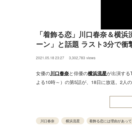
「着飾る恋」川口春奈＆横浜
ーン」と話題 ラスト3分で衝
2021.05.18 23:27
3,302,783
views
女優の
川口春奈
と俳優の
横浜流星
が出演する
よる10時～）の第5話が、18日に放送。2
川口春奈
横浜流星
着飾る恋には理由があって