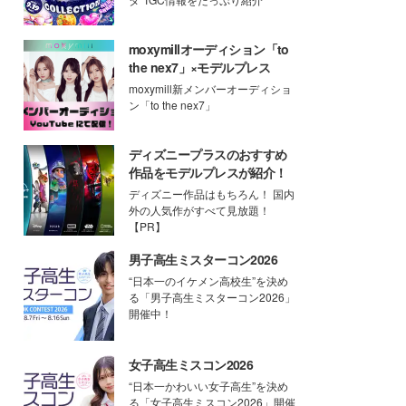
moxymillオーディション「to
the nex7」×モデルプレス
moxymill新メンバーオーディショ
ン「to the nex7」
ディズニープラスのおすすめ
作品をモデルプレスが紹介！
ディズニー作品はもちろん！ 国内
外の人気作がすべて見放題！
【PR】
男子高生ミスターコン2026
“日本一のイケメン高校生”を決め
る「男子高生ミスターコン2026」
開催中！
女子高生ミスコン2026
“日本一かわいい女子高生”を決め
る「女子高生ミスコン2026」開催