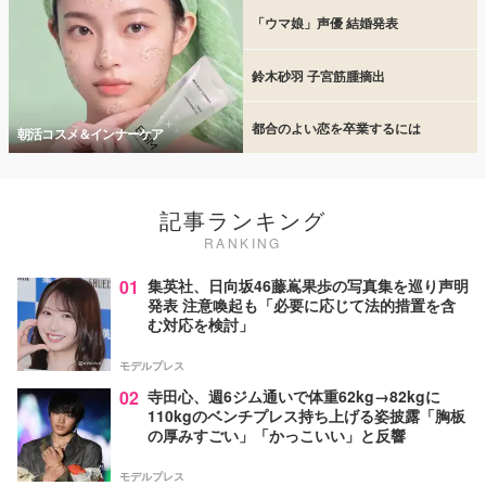
「ウマ娘」声優 結婚発表
鈴木砂羽 子宮筋腫摘出
都合のよい恋を卒業するには
朝活コスメ＆インナーケア
記事ランキング
RANKING
01
集英社、日向坂46藤嶌果歩の写真集を巡り声明
発表 注意喚起も「必要に応じて法的措置を含
む対応を検討」
モデルプレス
02
寺田心、週6ジム通いで体重62kg→82kgに
110kgのベンチプレス持ち上げる姿披露「胸板
の厚みすごい」「かっこいい」と反響
モデルプレス