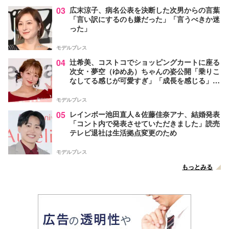
03
広末涼子、病名公表を決断した次男からの言葉
「言い訳にするのも嫌だった」「言うべきか迷
った」
モデルプレス
04
辻希美、コストコでショッピングカートに座る
次女・夢空（ゆめあ）ちゃんの姿公開「乗りこ
なしてる感じが可愛すぎ」「成長を感じる」の
声
モデルプレス
05
レインボー池田直人＆佐藤佳奈アナ、結婚発表
「コント内で発表させていただきました」読売
テレビ退社は生活拠点変更のため
モデルプレス
もっとみる