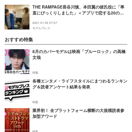
THE RAMPAGE長谷川慎、本田翼の彼氏役に「率
直にびっくりしました」＜アプリで恋する20の条
件＞
2021.01.05 07:07
モデルプレス
おすすめ特集
8月のカバーモデルは映画「ブルーロック」の高橋
文哉
特集
各種エンタメ・ライフスタイルにまつわるランキン
グ＆読者アンケート結果を発表
特集
業界初！ 全プラットフォーム横断の大規模読者参
加型アワード
特集