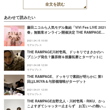
全文を読む
あわせて読みたい
藤田ニコルら人気モデル集結「ViVi Fes LIVE 2021
春」無観客オンライン開催決定 THE RAMPAGE吉
野北人＆長谷川慎も出演
2021.04.15 10:00
モデルプレス
THE RAMPAGE川村壱馬、ドッキリでまさかのハ
プニング発生？藤原樹＆後藤拓磨とターゲットに
2021.04.08 12:00
モデルプレス
THE RAMPAGE、ドッキリで素顔が明らかに 第1
回はLIKIYA＆与那嶺瑠唯がターゲット
2021.04.01 12:00
モデルプレス
THE RAMPAGE吉野北人・川村壱馬・RIKU、かっ
こよすぎてシャッター止まらず お互いへの熱いメ