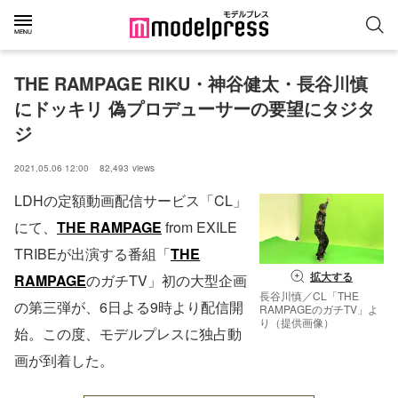
THE RAMPAGE RIKU・神谷健太・長谷川慎
にドッキリ 偽プロデューサーの要望にタジタ
ジ
2021.05.06 12:00
82,493
views
LDHの定額動画配信サービス「CL」
にて、
THE RAMPAGE
from EXILE
TRIBEが出演する番組「
THE
拡大する
RAMPAGE
のガチTV」初の大型企画
長谷川慎／CL「THE
の第三弾が、6日よる9時より配信開
RAMPAGEのガチTV」よ
り（提供画像）
始。この度、モデルプレスに独占動
画が到着した。