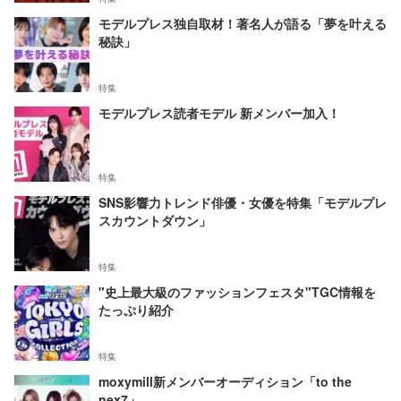
モデルプレス独自取材！著名人が語る「夢を叶える
秘訣」
特集
モデルプレス読者モデル 新メンバー加入！
特集
SNS影響力トレンド俳優・女優を特集「モデルプレ
スカウントダウン」
特集
"史上最大級のファッションフェスタ"TGC情報を
たっぷり紹介
特集
moxymill新メンバーオーディション「to the
nex7」