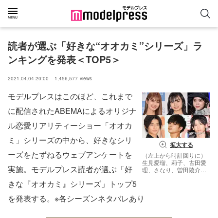
読者が選ぶ「好きな“オオカミ”シリーズ」ラ
ンキングを発表＜TOP5＞
2021.04.04 20:00
1,456,577
views
モデルプレスはこのほど、これまで
に配信されたABEMAによるオリジナ
ル恋愛リアリティーショー「オオカ
ミ」シリーズの中から、好きなシリ
拡大する
ーズをたずねるウェブアンケートを
（左上から時計回りに）
生見愛瑠、莉子、古田愛
実施。モデルプレス読者が選ぶ「好
理、さなり、曽田陵介、
高橋文哉（C）モデルプ
きな『オオカミ』シリーズ」トップ5
レス
を発表する。※各シーズンネタバレあり