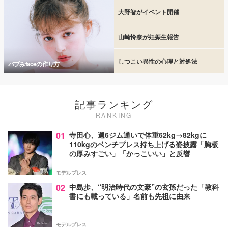
大野智がイベント開催
山崎怜奈が妊娠生報告
しつこい異性の心理と対処法
バブみfaceの作り方
記事ランキング
RANKING
01
寺田心、週6ジム通いで体重62kg→82kgに
110kgのベンチプレス持ち上げる姿披露「胸板
の厚みすごい」「かっこいい」と反響
モデルプレス
02
中島歩、“明治時代の文豪”の玄孫だった「教科
書にも載っている」名前も先祖に由来
モデルプレス