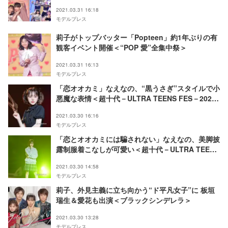
決定など重大発表も＜“POP 愛”全集中祭＞
2021.03.31 16:18
モデルプレス
莉子がトップバッター「Popteen」約1年ぶりの有
観客イベント開催＜“POP 愛”全集中祭＞
2021.03.31 16:13
モデルプレス
「恋オオカミ」なえなの、“黒うさぎ”スタイルで小
悪魔な表情＜超十代－ULTRA TEENS FES－2021
PREMIUM＞
2021.03.30 16:16
モデルプレス
「恋とオオカミには騙されない」なえなの、美脚披
露制服着こなしが可愛い＜超十代－ULTRA TEENS
FES－2021 PREMIUM＞
2021.03.30 14:58
モデルプレス
莉子、外見主義に立ち向かう“ド平凡女子”に 板垣
瑞生＆愛花も出演＜ブラックシンデレラ＞
2021.03.30 13:28
モデルプレス