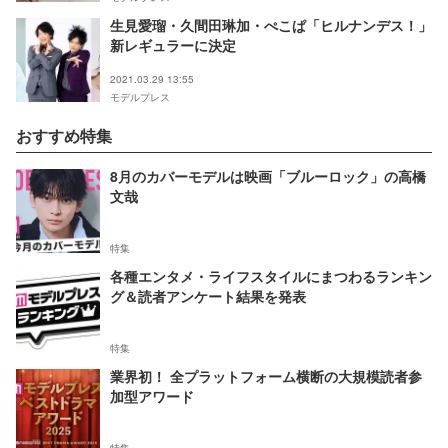
生見愛瑠・久間田琳加・ぺこぱ「ヒルナンデス！」
新レギュラーに決定
2021.03.29 13:55
モデルプレス
おすすめ特集
8月のカバーモデルは映画「ブルーロック」の高橋
文哉
特集
各種エンタメ・ライフスタイルにまつわるランキン
グ＆読者アンケート結果を発表
特集
業界初！ 全プラットフォーム横断の大規模読者参
加型アワード