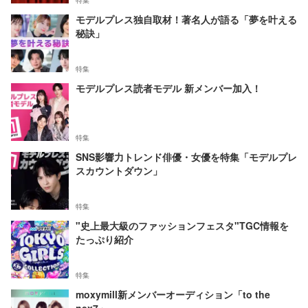
特集
モデルプレス独自取材！著名人が語る「夢を叶える
秘訣」
特集
モデルプレス読者モデル 新メンバー加入！
特集
SNS影響力トレンド俳優・女優を特集「モデルプレ
スカウントダウン」
特集
"史上最大級のファッションフェスタ"TGC情報を
たっぷり紹介
特集
moxymill新メンバーオーディション「to the