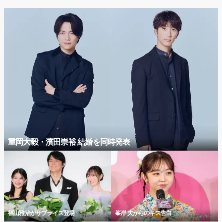
重岡大毅・濱田崇裕 結婚を同時発表
福山雅治がサプライズ登場
峯岸 夫からのキス告白