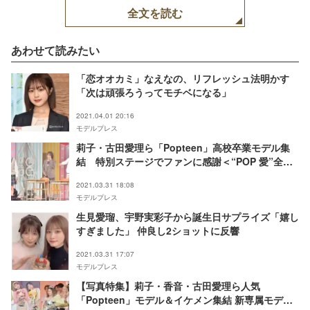
全文を読む
あわせて読みたい
「恋オオカミ」なえなの、リフレッシュ法明かす
「次は頑張ろうってモチベになる」
2021.04.01 20:16
モデルプレス
莉子・古田愛理ら「Popteen」高校卒業モデル集
結 特別ステージでファンに感謝＜“POP 愛”全集
中祭＞
2021.03.31 18:08
モデルプレス
生見愛瑠、宇野実彩子から誕生日サプライズ「嬉し
すぎました」 仲良し2ショットに反響
2021.03.31 17:07
モデルプレス
【写真特集】莉子・香音・古田愛理ら人気
「Popteen」モデル＆イケメン集結 新専属モデル