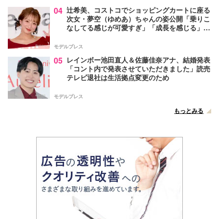
04
辻希美、コストコでショッピングカートに座る
次女・夢空（ゆめあ）ちゃんの姿公開「乗りこ
なしてる感じが可愛すぎ」「成長を感じる」の
声
モデルプレス
05
レインボー池田直人＆佐藤佳奈アナ、結婚発表
「コント内で発表させていただきました」読売
テレビ退社は生活拠点変更のため
モデルプレス
もっとみる