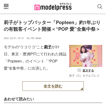
莉子がトップバッター「Popteen」約1年ぶり
の有観客イベント開催＜“POP 愛”全集中祭＞
2021.03.31 16:13
42,155
views
モデルの“リコリコ”こと
莉子
が31
日、東京・豊洲PITにて行われた雑誌
「Popteen」のイベント「“POP
愛”全集中祭」に出演した。
拡大する
莉子（C）モデルプレス
全文を読む
あわせて読みたい