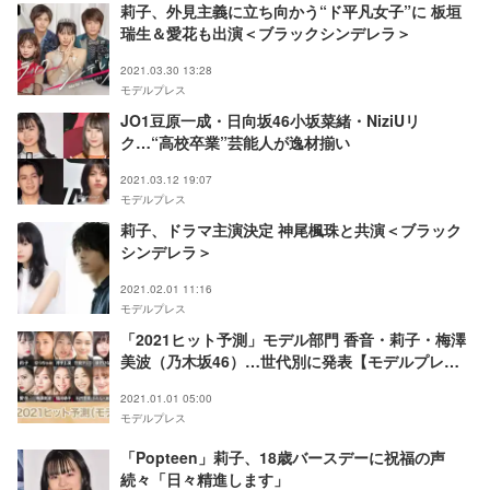
莉子、外見主義に立ち向かう“ド平凡女子”に 板垣
瑞生＆愛花も出演＜ブラックシンデレラ＞
2021.03.30 13:28
モデルプレス
JO1豆原一成・日向坂46小坂菜緒・NiziUリ
ク…“高校卒業”芸能人が逸材揃い
2021.03.12 19:07
モデルプレス
莉子、ドラマ主演決定 神尾楓珠と共演＜ブラック
シンデレラ＞
2021.02.01 11:16
モデルプレス
「2021ヒット予測」モデル部門 香音・莉子・梅澤
美波（乃木坂46）…世代別に発表【モデルプレス
独自調査】
2021.01.01 05:00
モデルプレス
「Popteen」莉子、18歳バースデーに祝福の声
続々「日々精進します」