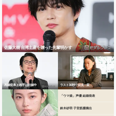
佐藤大樹 台湾土産を贈った先輩明かす
再婚発表 お相手は妊娠中
ラスト30秒で状況一変
「ウマ娘」声優 結婚発表
鈴木砂羽 子宮筋腫摘出