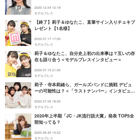
2020.12.04 12:19
モデルプレス
【終了】莉子＆ゆなたこ、直筆サイン入りチェキプ
レゼント【1名様】
2020.07.17 17:00
モデルプレス
莉子＆ゆなたこ、自分史上初の出来事は？互いの存
在も語り合う＜モデルプレスインタビュー＞
2020.07.15 21:00
モデルプレス
莉子・寺本莉緒ら、ガールズバンドに挑戦 デビュ
ーの可能性は？＜「ラストナンバー」インタビュー
＞
2020.07.05 18:00
モデルプレス
2020年上半期「JC・JK流行語大賞」発表 TOP5全
部知ってる？
2020.06.30 13:22
モデルプレス