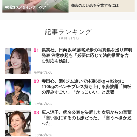
都合のよい恋を卒業するには
朝活コスメ＆インナーケア
記事ランキング
RANKING
01
集英社、日向坂46藤嶌果歩の写真集を巡り声明
発表 注意喚起も「必要に応じて法的措置を含
む対応を検討」
モデルプレス
02
寺田心、週6ジム通いで体重62kg→82kgに
110kgのベンチプレス持ち上げる姿披露「胸板
の厚みすごい」「かっこいい」と反響
モデルプレス
03
広末涼子、病名公表を決断した次男からの言葉
「言い訳にするのも嫌だった」「言うべきか迷
った」
モデルプレス