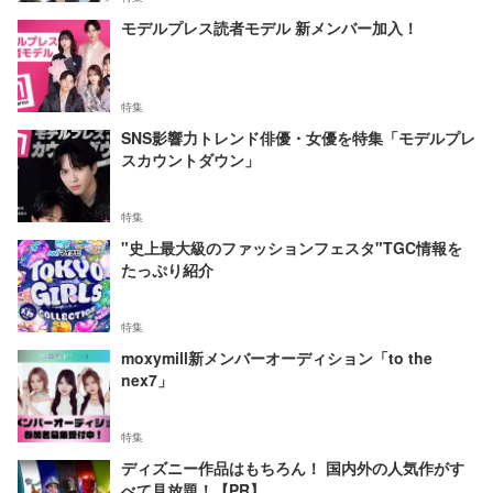
モデルプレス読者モデル 新メンバー加入！
特集
SNS影響力トレンド俳優・女優を特集「モデルプレ
スカウントダウン」
特集
"史上最大級のファッションフェスタ"TGC情報を
たっぷり紹介
特集
moxymill新メンバーオーディション「to the
nex7」
特集
ディズニー作品はもちろん！ 国内外の人気作がす
べて見放題！【PR】