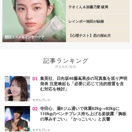
テオくん＆加藤乃愛 破局
レインボー池田が結婚
【心理テスト】恋の深め方
朝活コスメ＆インナーケア
記事ランキング
RANKING
01
集英社、日向坂46藤嶌果歩の写真集を巡り声明
発表 注意喚起も「必要に応じて法的措置を含
む対応を検討」
モデルプレス
02
寺田心、週6ジム通いで体重62kg→82kgに
110kgのベンチプレス持ち上げる姿披露「胸板
の厚みすごい」「かっこいい」と反響
モデルプレス