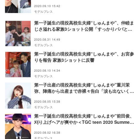
2020.09.10 15:42
モデルプレス
第一子誕生の現役高校生夫婦“しゅんまや”、仲睦ま
じさ溢れる家族3ショット公開「すっかりパパとマ
マ」の声
2020.08.31 14:49
モデルプレス
第一子誕生の現役高校生夫婦“しゅんまや”、お宮参
りを報告 家族3ショットに反響
2020.08.10 14:34
モデルプレス
第一子出産の現役高校生夫婦“しゅんまや”重川茉
弥、陣痛から出産まで赤裸々告白「涙も出ないくら
いの痛み」
2020.08.05 15:38
モデルプレス
第一子誕生の現役高校生夫婦“しゅんまや”前田俊、
刈り上げヘアが爽やか＜TGC teen 2020 Summer
online＞
2020.08.02 16:38
モデルプレス