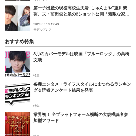
第一子出産の現役高校生夫婦“しゅんまや”重川茉
弥、夫・前田俊と娘の2ショット公開「素敵な家族
写真」「見てるだけで幸せ」の声
2020.07.13 19:43
モデルプレス
おすすめ特集
8月のカバーモデルは映画「ブルーロック」の高橋
文哉
特集
各種エンタメ・ライフスタイルにまつわるランキン
グ＆読者アンケート結果を発表
特集
業界初！ 全プラットフォーム横断の大規模読者参
加型アワード