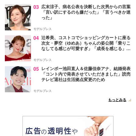
03
広末涼子、病名公表を決断した次男からの言葉
「言い訳にするのも嫌だった」「言うべきか迷
った」
モデルプレス
04
辻希美、コストコでショッピングカートに座る
次女・夢空（ゆめあ）ちゃんの姿公開「乗りこ
なしてる感じが可愛すぎ」「成長を感じる」の
声
モデルプレス
05
レインボー池田直人＆佐藤佳奈アナ、結婚発表
「コント内で発表させていただきました」読売
テレビ退社は生活拠点変更のため
モデルプレス
もっとみる