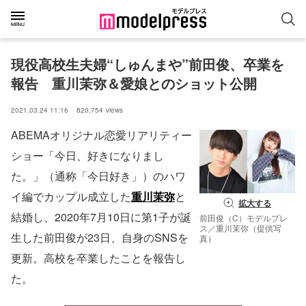
現役高校生夫婦“しゅんまや”前田俊、卒業を
報告　重川茉弥＆愛娘とのショット公開
2021.03.24 11:16
820,754
views
ABEMAオリジナル恋愛リアリティー
ショー「今日、好きになりまし
た。」（通称「今日好き」）のハワ
イ編でカップル成立した
重川茉弥
と
拡大する
結婚し、2020年7月10日に第1子が誕
前田俊（C）モデルプレ
ス／重川茉弥（提供写
生した前田俊が23日、自身のSNSを
真）
更新。高校を卒業したことを報告し
た。