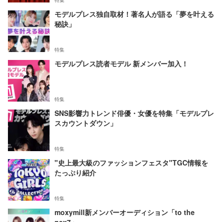
特集
モデルプレス独自取材！著名人が語る「夢を叶える
秘訣」
特集
モデルプレス読者モデル 新メンバー加入！
特集
SNS影響力トレンド俳優・女優を特集「モデルプレ
スカウントダウン」
特集
"史上最大級のファッションフェスタ"TGC情報を
たっぷり紹介
特集
moxymill新メンバーオーディション「to the