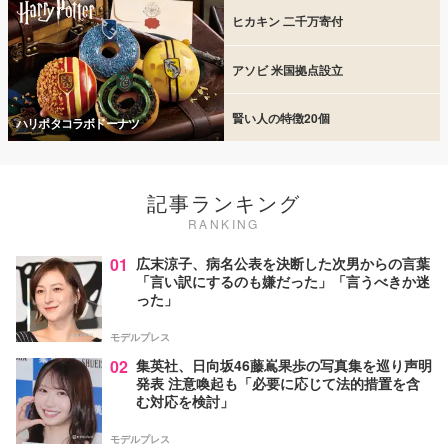
ヒカキン 二千万寄付
アソビ 米国拠点設立
賢い人の特徴20個
ハリポタコラボドーナツ
記事ランキング
RANKING
01
広末涼子、病名公表を決断した次男からの言葉
「言い訳にするのも嫌だった」「言うべきか迷
った」
モデルプレス
02
集英社、日向坂46藤嶌果歩の写真集を巡り声明
発表 注意喚起も「必要に応じて法的措置を含
む対応を検討」
モデルプレス