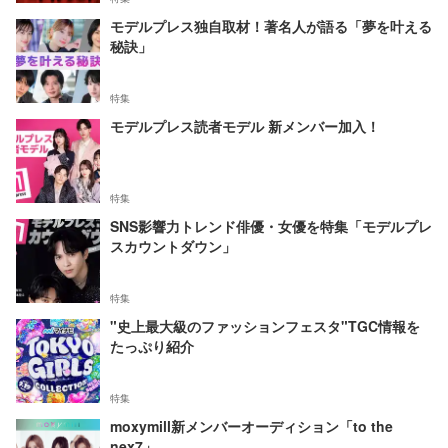
モデルプレス独自取材！著名人が語る「夢を叶える
秘訣」
特集
モデルプレス読者モデル 新メンバー加入！
特集
SNS影響力トレンド俳優・女優を特集「モデルプレ
スカウントダウン」
特集
"史上最大級のファッションフェスタ"TGC情報を
たっぷり紹介
特集
moxymill新メンバーオーディション「to the
nex7」