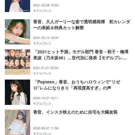
2021.02.28 15:55
モデルプレス
香音、大人ガーリーな姿で透明感発揮 初カレンダ
ーの表紙＆特典カット解禁
2021.02.10 18:00
モデルプレス
「2021ヒット予測」モデル部門 香音・莉子・梅澤
美波（乃木坂46）…世代別に発表【モデルプレス
独自調査】
2021.01.01 05:00
モデルプレス
「Popteen」香音、おうちハロウィンで“リゼ
ロ”レムになりきり「再現度高すぎ」の声
2020.10.27 18:11
モデルプレス
香音、インスタ映えのために自宅を大幅改装
2020.08.07 11:58
モデルプレス