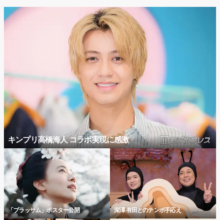
キンプリ高橋海人 コラボ実現に感激
「ブラッサム」ポスター公開
深澤 有田とのテンポ手応え