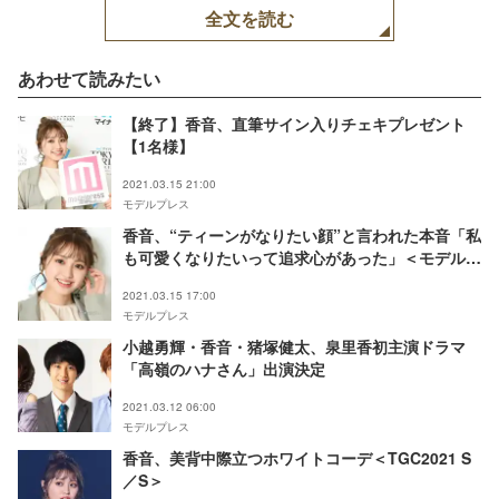
全文を読む
あわせて読みたい
【終了】香音、直筆サイン入りチェキプレゼント
【1名様】
2021.03.15 21:00
モデルプレス
香音、“ティーンがなりたい顔”と言われた本音「私
も可愛くなりたいって追求心があった」＜モデルプ
レスインタビュー＞
2021.03.15 17:00
モデルプレス
小越勇輝・香音・猪塚健太、泉里香初主演ドラマ
「高嶺のハナさん」出演決定
2021.03.12 06:00
モデルプレス
香音、美背中際立つホワイトコーデ＜TGC2021 S
／S＞