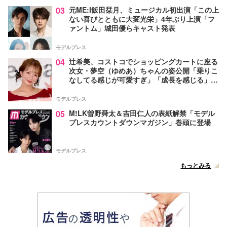
03
元ME:I飯田栞月、ミュージカル初出演「この上
ない喜びとともに大変光栄」4年ぶり上演「フ
ァントム」城田優らキャスト発表
モデルプレス
04
辻希美、コストコでショッピングカートに座る
次女・夢空（ゆめあ）ちゃんの姿公開「乗りこ
なしてる感じが可愛すぎ」「成長を感じる」の
声
モデルプレス
05
M!LK曽野舜太＆吉田仁人の表紙解禁「モデル
プレスカウントダウンマガジン」巻頭に登場
モデルプレス
もっとみる