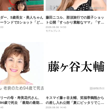
ダー、5歳長女・美人ちゃん
藤田ニコル、那須旅行での親子ショッ
ーランドで2ショット「どん
ト公開「すっかり素敵なママ」「すっ
になりますね」
ぽり収まってて可愛すぎる」と反響
:03
2026.08.06 14:53
モデルプレス
リーの母・寿美花代さん、
キスマイ藤ヶ谷太輔、笑福亭鶴瓶から
94歳で死去 「最期の最期ま
の差し入れ公開「夏にピッタリでこれ
寿美花代だった母でした」と
は嬉しい」「豪華すぎる」
:45
2026.08.06 14:40