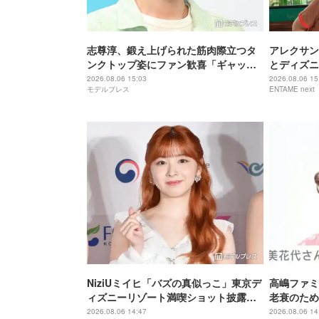
志尊淳、鍛え上げられた筋肉際立つタ
アレクサン
ンクトップ姿にファン歓喜「ギャップ
とディズニ
がすごい」「破壊力すごい」
どんきれい
2026.08.06 15:03
2026.08.06 15
モデルプレス
ENTAME next
NiziUミイヒ「バズの真似っこ」東京デ
高嶋ファミ
ィズニーリゾート満喫ショット披露
老衰のため
「天使のように可愛い」「隠しきれな
で大女優 
2026.08.06 14:47
2026.08.06 14