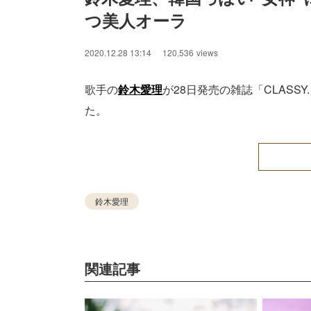
つ美人オーラ
2020.12.28 13:14
120,536
views
歌手の
鈴木愛理
が28日発売の雑誌「CLASS
た。
鈴木愛理
関連記事