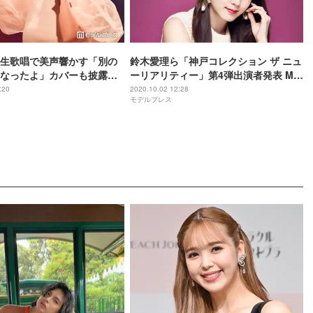
生歌唱で美声響かす「別の
鈴木愛理ら「神戸コレクション ザ ニュ
なったよ」カバーも披露＜
ーリアリティー」第4弾出演者発表 MC
ション ザ ニューリアリティ
が決定
:20
2020.10.02 12:28
モデルプレス