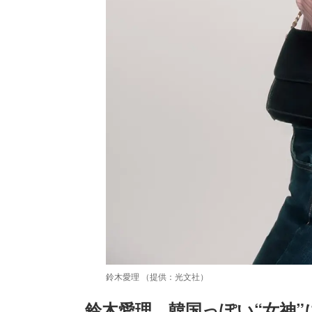
鈴木愛理 （提供：光文社）
鈴木愛理、韓国っぽい“女神”に