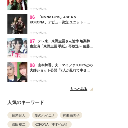
メンバー紹介映像解禁 各キャラクター象
徴する“謎のキーワード”も
モデルプレス
06
「No No Girls」ASHA＆
KOKONA、デビュー決定 ユニット・
TAKARAとしてセルフプロデュース楽曲
リリースへ
モデルプレス
07
テレ東、東野圭吾さん追悼 亀梨和
也主演「東野圭吾 手紙」再放送へ 佐藤隆
太・本田翼・中村倫也ら出演
モデルプレス
08
山本舞香、夫・マイファスHiroとの
夫婦ショット公開「2人が見れて幸せ」
「仲の良さが伝わってくる」と反響
モデルプレス
もっとみる
人気のキーワード
賀来賢人
愛のハイエナ
有働由美子
織田裕二
KOKONA（中野心結）