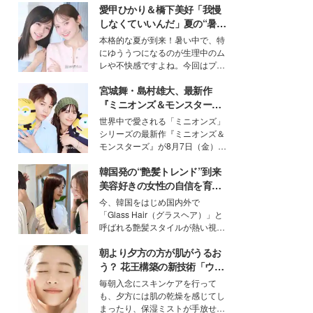
愛甲ひかり＆橋下美好「我慢
しなくていいんだ」夏の“暑さ
対策”の新しい選択肢とは？
本格的な夏が到来！暑い中で、特
にゆううつになるのが生理中のム
レや不快感ですよね。今回はプラ
イベートでも仲良しで旅行好きな
宮城舞・島村雄大、最新作
モデル・愛甲ひかりさんと橋下美
好さんを迎えて本音で女子会トー
『ミニオンズ＆モンスター
ク。猛暑のお出かけを快適に過ご
ズ』の魅力熱弁 ハチャメチャ
世界中で愛される「ミニオンズ」
すヒントや、2人が感動した夏の
だけじゃない“友情と絆”に感
シリーズの最新作『ミニオンズ＆
生理の新常識にも迫りました。
動
モンスターズ』が8月7日（金）に
公開。モデルプレスでは、“大のミ
韓国発の“艶髪トレンド”到来
ニオン好き”という共通点を持つモ
デルの宮城舞と島村雄大の特別対
美容好きの女性の自信を育む
談をお届け！それぞれの視点か
「ヘアケア事情」って？
今、韓国をはじめ国内外で
ら、今作ならではの魅力や予想外
「Glass Hair（グラスヘア）」と
の感動をもたらす奥深いストーリ
呼ばれる艶髪スタイルが熱い視線
ーについて熱く語り合ってもらっ
を集めています。メイクやファッ
た。
朝より夕方の方が肌がうるお
ションの完成度を高めるベースと
して、“髪そのものの美しさ”に改
う？ 花王構築の新技術「ウォ
めて注目する人が増えている様
ーターキャプチャリングスキ
毎朝入念にスキンケアを行って
子。今回は、そんな憧れの艶やか
ン（捕水肌）」がスキンケア
も、夕方には肌の乾燥を感じてし
な髪を日常で叶える、美容好きの
の常識を変える予感
まったり、保湿ミストが手放せな