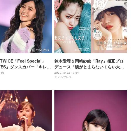
ICE「Feel Special」
鈴木愛理＆岡崎紗絵「Ray」相互プロ
r YES」ダンスカバー「キレが
デュース「涙がとまらないくらい大満
声
足」
:40
2020.10.22 17:54
モデルプレス