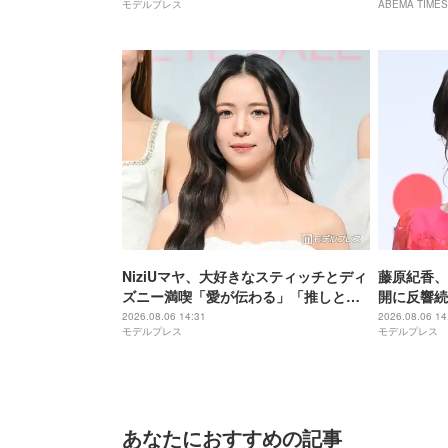
モデルプレス
ABEMA TIMES
いオーラ」の声
息子・高嶋
NiziUマヤ、大好きなスティッチとディ
藤原紀香、
ズニー満喫「愛が伝わる」「推しと推
開に反響続
しの2ショット最高」
「オーラ凄
2026.08.06 14:31
2026.08.06 14
モデルプレス
モデルプレス
あなたにおすすめの記事