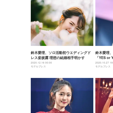
鈴木愛理、ソロ活動初ウエディングド
鈴木愛理、TW
レス姿披露 理想の結婚相手明かす
「YES o
すごい」の
2020.12.16 00:00
2020.10.27 19
モデルプレス
モデルプレス