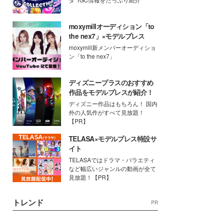
moxymillオーディション「to
the nex7」×モデルプレス
moxymill新メンバーオーディショ
ン「to the nex7」
ディズニープラスのおすすめ
作品をモデルプレスが紹介！
ディズニー作品はもちろん！ 国内
外の人気作がすべて見放題！
【PR】
TELASA×モデルプレス特設サ
イト
TELASAではドラマ・バラエティ
など幅広いジャンルの動画が全て
見放題！【PR】
トレンド
PR