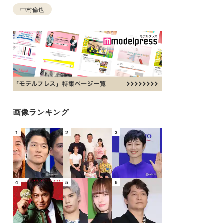
中村倫也
画像ランキング
1
2
3
4
5
6