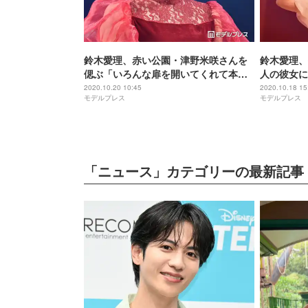
鈴木愛理、赤い公園・津野米咲さんを
鈴木愛理、
偲ぶ「いろんな扉を開いてくれて本当
人の彼女に
にありがとう」ハロプロに楽曲提供
神戸コレク
2020.10.20 10:45
2020.10.18 15
モデルプレス
モデルプレス
ー＞
「ニュース」カテゴリーの最新記事