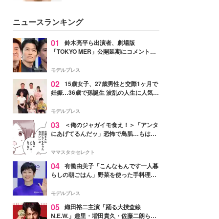
女性たちのヘアケア事情を紹介し
いという読者も多いのでは？そん
ます。
な美容の常識を大きく変える可能
ニュースランキング
性を秘めた、革新的な「Water
Capturing Skin（ウォーターキャ
プチャリングスキン：捕水肌）」
01
鈴木亮平ら出演者、劇場版
技術を、花王が構築した。
「TOKYO MER」公開延期にコメント
「現実のヒーローたちにチームMERから
最大の敬意とエールを」
モデルプレス
02
15歳女子、27歳男性と交際1ヶ月で
妊娠…36歳で孫誕生 波乱の人生に人気タ
レント思わずツッコミ「だいぶ危ねえ
よ！」
モデルプレス
03
＜俺のジャガイモ食え！＞「アンタ
にあげてるんだッ」恐怖で鳥肌…もはや
ストーカー？【第3話まんが】
ママスタ☆セレクト
04
有働由美子「こんなもんです一人暮
らしの朝ごはん」野菜を使った手料理公
開「作ってみたい」「ヘルシーで美味し
そう」と反響
モデルプレス
05
織田裕二主演「踊る大捜査線
N.E.W.」趣里・増田貴久・佐藤二朗ら新