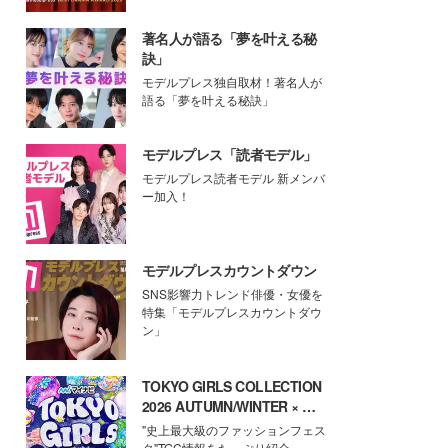
著名人が語る「夢を叶える秘
訣」
モデルプレス独自取材！著名人が
語る「夢を叶える秘訣」
モデルプレス「読者モデル」
モデルプレス読者モデル 新メンバ
ー加入！
モデルプレスカウントダウン
SNS影響力トレンド俳優・女優を
特集「モデルプレスカウントダウ
ン」
TOKYO GIRLS COLLECTION
2026 AUTUMN/WINTER × モ
デルプレス
"史上最大級のファッションフェス
タ"TGC情報をたっぷり紹介