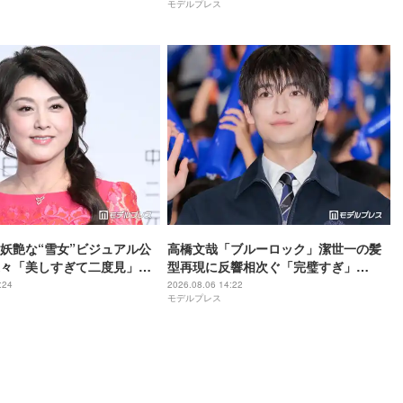
モデルプレス
政宏がコメント
妖艶な“雪女”ビジュアル公
高橋文哉「ブルーロック」潔世一の髪
々「美しすぎて二度見」
型再現に反響相次ぐ「完璧すぎ」
い」
「「お茶目すぎる」
:24
2026.08.06 14:22
モデルプレス