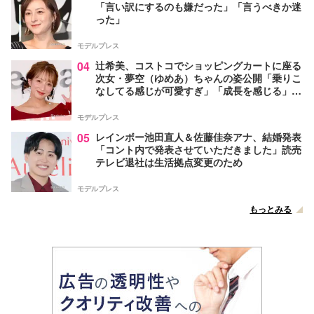
「言い訳にするのも嫌だった」「言うべきか迷
った」
モデルプレス
04
辻希美、コストコでショッピングカートに座る
次女・夢空（ゆめあ）ちゃんの姿公開「乗りこ
なしてる感じが可愛すぎ」「成長を感じる」の
声
モデルプレス
05
レインボー池田直人＆佐藤佳奈アナ、結婚発表
「コント内で発表させていただきました」読売
テレビ退社は生活拠点変更のため
モデルプレス
もっとみる