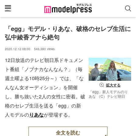
「egg」モデル・りあな、破格のセレブ生活に
弘中綾香アナら絶句
2020.12.12 08:00
546,380
views
12日放送のテレビ朝日系ドキュメン
ト番組「ノブナカなんなん？」（毎
週土曜よる10時25分～）では、「な
拡大する
んなん女オーディション」を開催
「egg」新人モデルのり
し、勝ち抜いた2人の女性に密着。破
あな （C）テレビ朝日
格のセレブ生活を送る「egg」の新
人モデルの
りあな
が登場する。
全文を読む