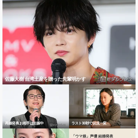
佐藤大樹 台湾土産を贈った先輩明かす
再婚発表 お相手は妊娠中
ラスト30秒で状況一変
「ウマ娘」声優 結婚発表