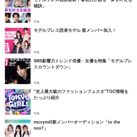
秘訣」
特集
モデルプレス読者モデル 新メンバー加入！
特集
SNS影響力トレンド俳優・女優を特集「モデルプレ
スカウントダウン」
特集
"史上最大級のファッションフェスタ"TGC情報を
たっぷり紹介
特集
moxymill新メンバーオーディション「to the
nex7」