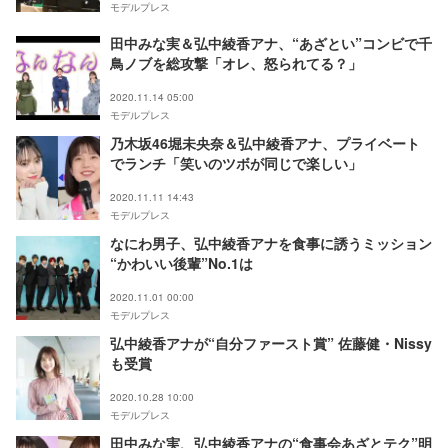
モデルプレス
田中みな実＆弘中綾香アナ、“あざとい”コンビで千
鳥ノブを総攻撃「オレ、怒られてる？」
2020.11.14 05:00
モデルプレス
乃木坂46堀未央奈＆弘中綾香アナ、プライベート
でランチ「笑いのツボが同じで楽しい」
2020.11.11 14:43
モデルプレス
なにわ男子、弘中綾香アナを食事に誘うミッション
“かわいい後輩”No.1は
2020.11.01 00:00
モデルプレス
弘中綾香アナが“自分ファースト賞” 佐藤健・Nissy
も受賞
2020.10.28 10:00
モデルプレス
田中みな実、弘中綾香アナの“食事会あざとテク”明