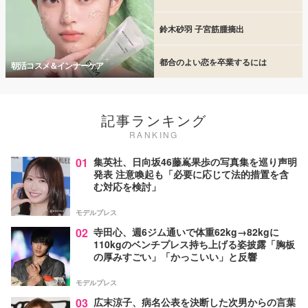
鈴木砂羽 子宮筋腫摘出
都合のよい恋を卒業するには
朝活コスメ＆インナーケア
記事ランキング
RANKING
01
集英社、日向坂46藤嶌果歩の写真集を巡り声明
発表 注意喚起も「必要に応じて法的措置を含
む対応を検討」
モデルプレス
02
寺田心、週6ジム通いで体重62kg→82kgに
110kgのベンチプレス持ち上げる姿披露「胸板
の厚みすごい」「かっこいい」と反響
モデルプレス
03
広末涼子、病名公表を決断した次男からの言葉