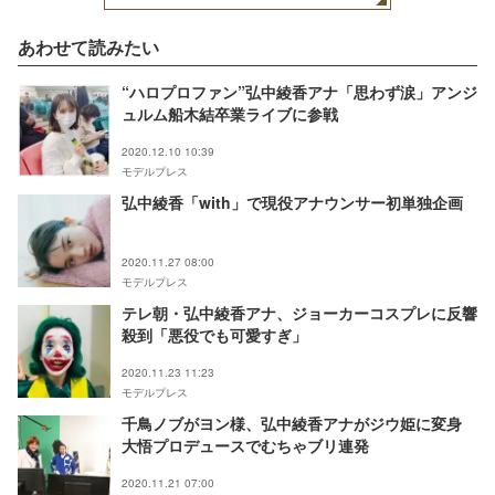
あわせて読みたい
“ハロプロファン”弘中綾香アナ「思わず涙」アンジ
ュルム船木結卒業ライブに参戦
2020.12.10 10:39
モデルプレス
弘中綾香「with」で現役アナウンサー初単独企画
2020.11.27 08:00
モデルプレス
テレ朝・弘中綾香アナ、ジョーカーコスプレに反響
殺到「悪役でも可愛すぎ」
2020.11.23 11:23
モデルプレス
千鳥ノブがヨン様、弘中綾香アナがジウ姫に変身
大悟プロデュースでむちゃブリ連発
2020.11.21 07:00