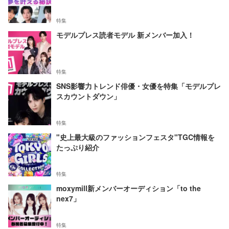
特集
モデルプレス読者モデル 新メンバー加入！
特集
SNS影響力トレンド俳優・女優を特集「モデルプレ
スカウントダウン」
特集
"史上最大級のファッションフェスタ"TGC情報を
たっぷり紹介
特集
moxymill新メンバーオーディション「to the
nex7」
特集