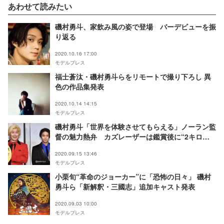
あわせて読みたい
磯村勇斗、家飲み風の姿で登場 バーデビューを振
り返る
2020.10.16 17:00
モデルプレス
福士蒼汰・磯村勇斗らをリモートで撮り下ろし 異
色の作品集発表
2020.10.14 14:15
モデルプレス
磯村勇斗「世界を体験させてもらえる」ノーラン監
督の魅力熱弁 カズレーザーは鑑賞後に“2キロ
減”＜TENET テネット＞
2020.09.15 13:46
モデルプレス
小栗旬“革命のジョーカー”に「恐怖の日々」 磯村
勇斗ら「新解釈・三國志」追加キャスト発表
2020.09.03 10:00
モデルプレス