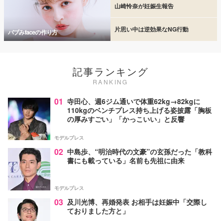
山崎怜奈が妊娠生報告
片思い中は逆効果なNG行動
バブみfaceの作り方
記事ランキング
RANKING
01
寺田心、週6ジム通いで体重62kg→82kgに
110kgのベンチプレス持ち上げる姿披露「胸板
の厚みすごい」「かっこいい」と反響
モデルプレス
02
中島歩、“明治時代の文豪”の玄孫だった「教科
書にも載っている」名前も先祖に由来
モデルプレス
03
及川光博、再婚発表 お相手は妊娠中「交際し
ておりました方と」