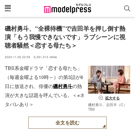
磯村勇斗、“全裸待機”で吉田羊を押し倒す熱
演「もう我慢できないです」ラブシーンに視
聴者騒然＜恋する母たち＞
2020.11.06 22:59
6,391,313
views
TBS系金曜ドラマ「恋する母たち」
（毎週金曜よる10時～）の第3話が6
日に放送され、俳優の
磯村勇斗
の熱
演が大きな話題を呼んでいる。＜※ネ
拡大する
タバレあり＞
磯村勇斗、吉田羊（C）
TBS
全文を読む