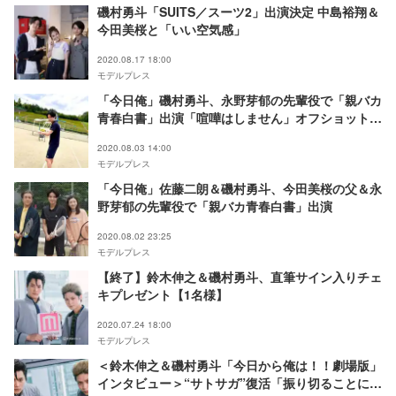
磯村勇斗「SUITS／スーツ2」出演決定 中島裕翔＆
今田美桜と「いい空気感」
2020.08.17 18:00
モデルプレス
「今日俺」磯村勇斗、永野芽郁の先輩役で「親バカ
青春白書」出演「喧嘩はしません」オフショット公
開
2020.08.03 14:00
モデルプレス
「今日俺」佐藤二朗＆磯村勇斗、今田美桜の父＆永
野芽郁の先輩役で「親バカ青春白書」出演
2020.08.02 23:25
モデルプレス
【終了】鈴木伸之＆磯村勇斗、直筆サイン入りチェ
キプレゼント【1名様】
2020.07.24 18:00
モデルプレス
＜鈴木伸之＆磯村勇斗「今日から俺は！！劇場版」
インタビュー＞“サトサガ”復活「振り切ることに対