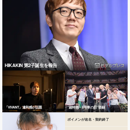
HIKAKIN 第2子誕生を報告
「VIVANT」違和感が話題
“超特急・8号車の日”登録
ボイメンが改名・契約終了