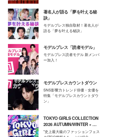
著名人が語る「夢を叶える秘
訣」
モデルプレス独自取材！著名人が
語る「夢を叶える秘訣」
モデルプレス「読者モデル」
モデルプレス読者モデル 新メンバ
ー加入！
モデルプレスカウントダウン
SNS影響力トレンド俳優・女優を
特集「モデルプレスカウントダウ
ン」
TOKYO GIRLS COLLECTION
2026 AUTUMN/WINTER × モ
デルプレス
"史上最大級のファッションフェス
タ"TGC情報をたっぷり紹介