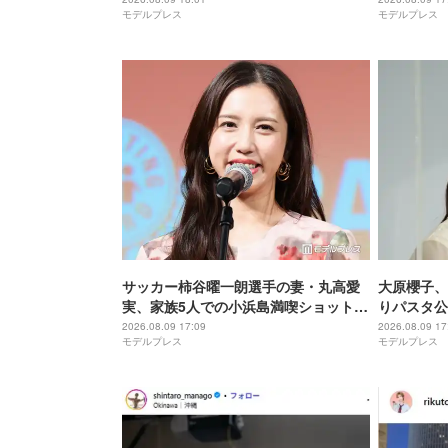
モデルプレス
モデルプレス
た」【全文】
なアイデア
サッカー柿谷曜一朗選手の妻・丸高愛
大原櫻子、
実、家族5人での小浜島満喫ショット公
りパスタ公
開「お揃いのお洋服可愛い」「美男美
「センス良
2026.08.09 17:09
2026.08.09 17
モデルプレス
モデルプレス
女揃い」と反響