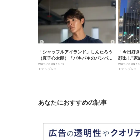
「シャッフルアイランド」しんたろう
「今日好き
（真子心太朗）「バキバキのパンパン
顔出し”家
マンだった2年前」肉体美際立つ上裸シ
「素敵な親
2026.08.09 16:59
2026.08.09 16
モデルプレス
モデルプレス
ョット公開「彫刻みたい」「思わず見
ぎる」の声
惚れちゃいます」の声
あなたにおすすめの記事