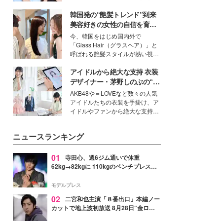
公開。モデルプレスでは、“大のミ
韓国発の“艶髪トレンド”到来
ニオン好き”という共通点を持つモ
デルの宮城舞と島村雄大の特別対
美容好きの女性の自信を育む
談をお届け！それぞれの視点か
「ヘアケア事情」って？
今、韓国をはじめ国内外で
ら、今作ならではの魅力や予想外
「Glass Hair（グラスヘア）」と
の感動をもたらす奥深いストーリ
呼ばれる艶髪スタイルが熱い視線
ーについて熱く語り合ってもらっ
を集めています。メイクやファッ
た。
アイドルから絶大な支持 衣装
ションの完成度を高めるベースと
して、“髪そのものの美しさ”に改
デザイナー・茅野しのぶの“可
めて注目する人が増えている様
愛い”を作る美学＜「シチズン
AKB48や＝LOVEなど数々の人気
子。今回は、そんな憧れの艶やか
クロスシー」インタビュー＞
アイドルたちの衣装を手掛け、ア
な髪を日常で叶える、美容好きの
イドルやファンから絶大な支持を
女性たちのヘアケア事情を紹介し
得る、株式会社オサレカンパニー
ます。
取締役兼クリエイティブディレク
ニュースランキング
ター・茅野しのぶ。一人ひとりの
個性に寄り添い、魅力を引き出す
衣装作りは、多くの女性たちに勇
01
寺田心、週6ジム通いで体重
気と自信を与え続けている。
62kg→82kgに 110kgのベンチプレス持
ち上げる姿披露「胸板の厚みすごい」
「かっこいい」と反響
モデルプレス
02
二宮和也主演「８番出口」本編ノー
カットで地上波初放送 8月28日“金ロ
ー”枠