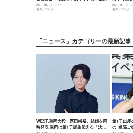
も公開
定】
2020.05.25 19:57
2020.04.23 17
モデルプレス
モデルプレス
「ニュース」カテゴリーの最新記事
WEST.重岡大毅・濱田崇裕、結婚を同
第1子出産
時発表 重岡は第1子誕生伝える「決し
の“遠隔ご
て当たり前ではない、尊いものでし
「顔が一生
2026.08.09 18:01
2026.08.09 17