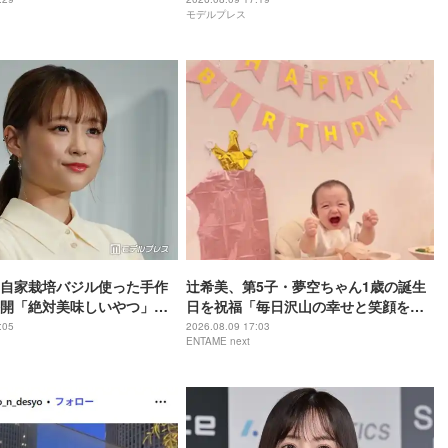
モデルプレス
」と反響
て豪華」「小さい海苔巻きがかわい
い」
自家栽培バジル使った手作
辻希美、第5子・夢空ちゃん1歳の誕生
開「絶対美味しいやつ」
日を祝福「毎日沢山の幸せと笑顔を本
すぎる」と絶賛の声
当にありがとう」
:05
2026.08.09 17:03
ENTAME next