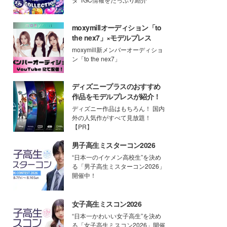
moxymillオーディション「to
the nex7」×モデルプレス
moxymill新メンバーオーディショ
ン「to the nex7」
ディズニープラスのおすすめ
作品をモデルプレスが紹介！
ディズニー作品はもちろん！ 国内
外の人気作がすべて見放題！
【PR】
男子高生ミスターコン2026
“日本一のイケメン高校生”を決め
る「男子高生ミスターコン2026」
開催中！
女子高生ミスコン2026
“日本一かわいい女子高生”を決め
る「女子高生ミスコン2026」開催