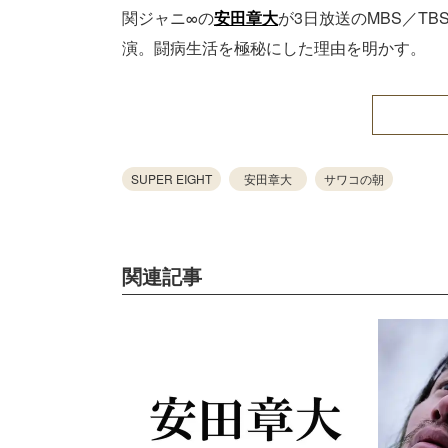
関ジャニ∞の
安田章大
が3日放送のMBS／T
演。闘病生活を極秘にした理由を明かす。
SUPER EIGHT
安田章大
サワコの朝
関連記事