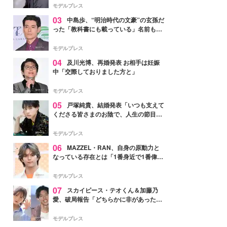
モデルプレス
03
中島歩、“明治時代の文豪”の玄孫だ
った「教科書にも載っている」名前も先
祖に由来
モデルプレス
04
及川光博、再婚発表 お相手は妊娠
中「交際しておりました方と」
モデルプレス
05
戸塚純貴、結婚発表「いつも支えて
くださる皆さまのお陰で、人生の節目を
迎えられること、心より感謝しておりま
す」【全文】
モデルプレス
06
MAZZEL・RAN、自身の原動力と
なっている存在とは「1番身近で1番偉大
な存在」
モデルプレス
07
スカイピース・テオくん＆加藤乃
愛、破局報告「どちらかに非があったわ
けではなく」2023年2月に交際発表
モデルプレス