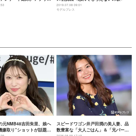
:53
2019.07.08 09:01
モデルプレス
の元NMB48吉田朱里、娘へ
スピードワゴン井戸田潤の美人妻、品
機嫌取り”ショットが話題
数豊富な「大人ごはん」＆「兄バーグ
懸命で可愛すぎる」「素敵
ごはん」披露に反響「ズラリと並んで
:29
2026.08.09 17:19