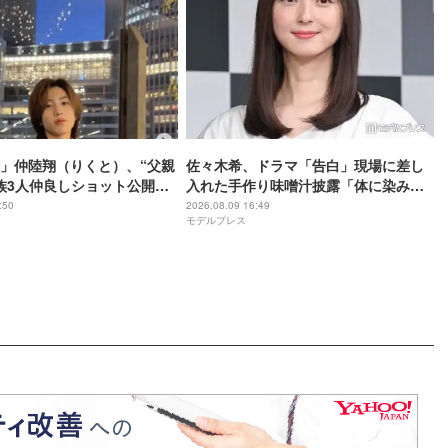
」仲陸翔（りくと）、“父親
佐々木希、ドラマ「告白」現場に差し
族3人仲良しショット公開
入れた手作り味噌汁披露「体に染み渡
子関係」「お父さん面白す
るやつ」「夏に最適」の声
:50
2026.08.09 16:49
モデルプレス