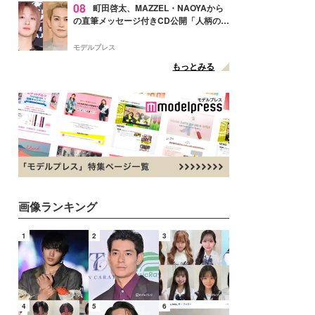
08
町田啓太、MAZZEL・NAOYAから
の直筆メッセージ付きCD公開「人柄の良
さがにじみ出てる」の声
モデルプレス
もっとみる
画像ランキング
1
2
3
4
5
6