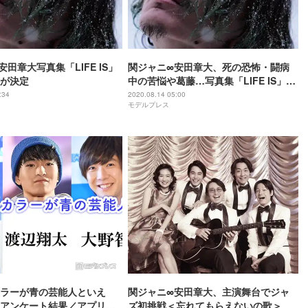
田章大写真集「LIFE IS」
関ジャニ∞安田章大、死の恐怖・闘病
が決定
中の苦悩や葛藤…写真集「LIFE IS」発
表
:34
2020.08.14 05:00
モデルプレス
ラーが青の芸能人といえ
関ジャニ∞安田章大、主演舞台でジャ
アンケート結果／アプリ限
ズ初挑戦＜忘れてもらえないの歌＞