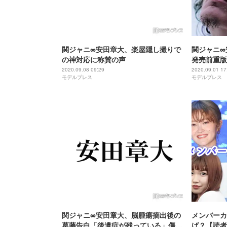
関ジャニ∞安田章大、楽屋隠し撮りで
関ジャニ∞安
の神対応に称賛の声
発売前重版
2020.09.08 09:29
2020.09.01 17
モデルプレス
モデルプレス
関ジャニ∞安田章大、脳腫瘍摘出後の
メンバーカ
葛藤告白「後遺症が残っている」傷跡
ば？【読者