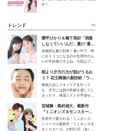
中！
トレンド
PR
愛甲ひかり＆橋下美好「我慢
しなくていいんだ」夏の“暑さ
対策”の新しい選択肢とは？
本格的な夏が到来！暑い中で、特
にゆううつになるのが生理中のム
レや不快感ですよね。今回はプラ
イベートでも仲良しで旅行好きな
朝より夕方の方が肌がうるお
モデル・愛甲ひかりさんと橋下美
好さんを迎えて本音で女子会トー
う？ 花王構築の新技術「ウォ
ク。猛暑のお出かけを快適に過ご
ーターキャプチャリングスキ
毎朝入念にスキンケアを行って
すヒントや、2人が感動した夏の
ン（捕水肌）」がスキンケア
も、夕方には肌の乾燥を感じてし
生理の新常識にも迫りました。
の常識を変える予感
まったり、保湿ミストが手放せな
いという読者も多いのでは？そん
宮城舞・島村雄大、最新作
な美容の常識を大きく変える可能
性を秘めた、革新的な「Water
『ミニオンズ＆モンスター
Capturing Skin（ウォーターキャ
ズ』の魅力熱弁 ハチャメチャ
世界中で愛される「ミニオンズ」
プチャリングスキン：捕水肌）」
だけじゃない“友情と絆”に感
シリーズの最新作『ミニオンズ＆
技術を、花王が構築した。
動
モンスターズ』が8月7日（金）に