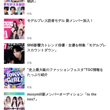
秘訣」
特集
モデルプレス読者モデル 新メンバー加入！
特集
SNS影響力トレンド俳優・女優を特集「モデルプレ
スカウントダウン」
特集
"史上最大級のファッションフェスタ"TGC情報を
たっぷり紹介
特集
moxymill新メンバーオーディション「to the
nex7」