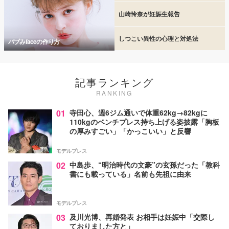
山崎怜奈が妊娠生報告
しつこい異性の心理と対処法
バブみfaceの作り方
記事ランキング
RANKING
01
寺田心、週6ジム通いで体重62kg→82kgに
110kgのベンチプレス持ち上げる姿披露「胸板
の厚みすごい」「かっこいい」と反響
モデルプレス
02
中島歩、“明治時代の文豪”の玄孫だった「教科
書にも載っている」名前も先祖に由来
モデルプレス
03
及川光博、再婚発表 お相手は妊娠中「交際し
ておりました方と」