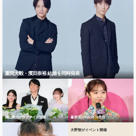
重岡大毅・濱田崇裕 結婚を同時発表
福山雅治がサプライズ登場
峯岸 夫からのキス告白
大野智がイベント開催