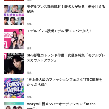
モデルプレス独自取材！著名人が語る「夢を叶える
秘訣」
特集
モデルプレス読者モデル 新メンバー加入！
特集
SNS影響力トレンド俳優・女優を特集「モデルプレ
スカウントダウン」
特集
"史上最大級のファッションフェスタ"TGC情報を
たっぷり紹介
特集
moxymill新メンバーオーディション「to the
nex7」