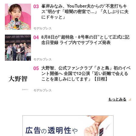
03
峯岸みなみ、YouTuber夫からの“不意打ちキ
ス”明かす「暗闇の密室で…」「久しぶりに夫
にドキッと」
モデルプレス
04
8月8日が“超特急・8号車の日”として正式に記
念日登録 ライブ内でサプライズ発表
モデルプレス
05
大野智、公式ファンクラブ「さと島」初のイベ
ント開催へ 全国で12公演「近い距離で会える
ことを楽しみにしてます」【日程】
モデルプレス
もっとみる