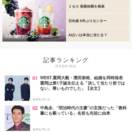
ミセス 長期休暇を発表
日向坂 6作ぶりセンター
AI占いは本当に当たる？
スタバ新作フローズンティー
記事ランキング
RANKING
01
WEST.重岡大毅・濱田崇裕、結婚を同時発表
重岡は第1子誕生伝える「決して当たり前では
ない、尊いものでした」【全文】
モデルプレス
02
中島歩、“明治時代の文豪”の玄孫だった「教科
書にも載っている」名前も先祖に由来
モデルプレス