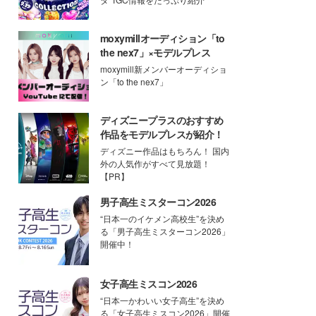
moxymillオーディション「to
the nex7」×モデルプレス
moxymill新メンバーオーディショ
ン「to the nex7」
ディズニープラスのおすすめ
作品をモデルプレスが紹介！
ディズニー作品はもちろん！ 国内
外の人気作がすべて見放題！
【PR】
男子高生ミスターコン2026
“日本一のイケメン高校生”を決め
る「男子高生ミスターコン2026」
開催中！
女子高生ミスコン2026
“日本一かわいい女子高生”を決め
る「女子高生ミスコン2026」開催