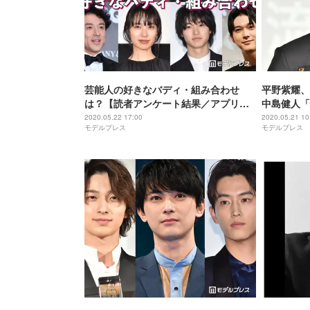
芸能人の好きなバディ・組み合わせ
平野紫耀、
は？【読者アンケート結果／アプリ限
中島健人「
定】
2020.05.22 17:00
2020.05.21 10
モデルプレス
モデルプレス