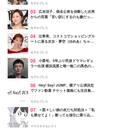
「かっこいい」と反響
モデルプレス
03
広末涼子、病名公表を決断した次男
からの言葉「言い訳にするのも嫌だっ
た」「言うべきか迷った」
モデルプレス
04
辻希美、コストコでショッピングカ
ートに座る次女・夢空（ゆめあ）ちゃん
の姿公開「乗りこなしてる感じが可愛す
ぎ」「成長を感じる」の声
モデルプレス
05
小栗旬、5年ぶり民放ドラマレギュ
ラー出演 横浜流星と唯一無二の異色のバ
ディで初共演【LOST10】
モデルプレス
06
Hey! Say! JUMP、横アリ公演決定
でファン歓喜 チケット価格にも注目集ま
る「激アツ」「平成に戻ったみたい」
モデルプレス
07
＜図々しい娘の友だち対処法＞「私
も乗せてよ！」断っても強引に乗り込ん
でくる友だち【第1話まんが】
ママスタ☆セレクト