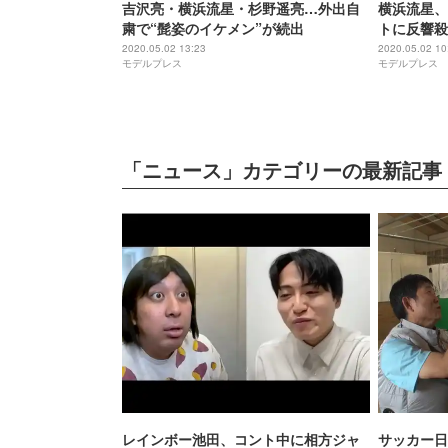
吉沢亮・横浜流星・杉野遥亮…外出自
横浜流星、
粛で“髭姿のイケメン”が続出
トに反響殺
2020.05.02 13:23
2020.05.02 10
モデルプレス
モデルプレス
「ニュース」カテゴリーの最新記事
レインボー池田、コント中に相方ジャ
サッカー日