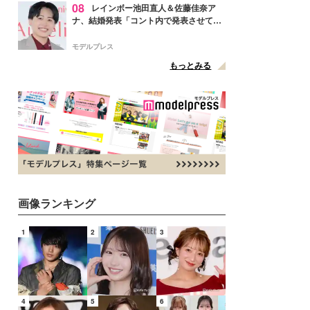
08
レインボー池田直人＆佐藤佳奈ア
ナ、結婚発表「コント内で発表させてい
ただきました」読売テレビ退社は生活拠
点変更のため
モデルプレス
もっとみる
画像ランキング
1
2
3
4
5
6