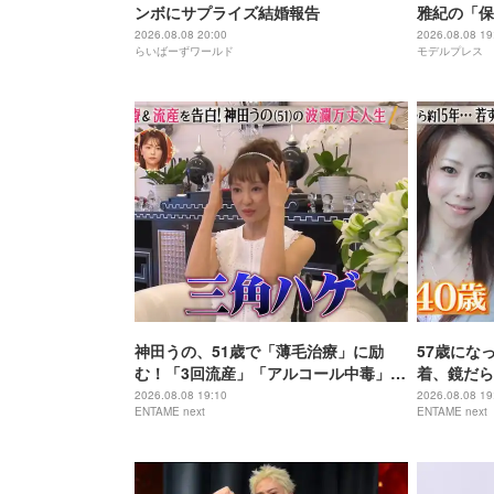
ンボにサプライズ結婚報告
雅紀の「保
リームチー
2026.08.08 20:00
2026.08.08 19
らいばーずワールド
モデルプレス
テレビ49
神田うの、51歳で「薄毛治療」に励
57歳にな
む！「3回流産」「アルコール中毒」自
着、鏡だら
身の過去を赤裸々告白
を披露
2026.08.08 19:10
2026.08.08 19
ENTAME next
ENTAME next