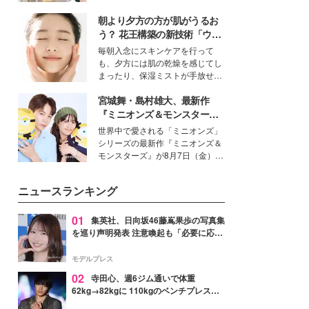
を集めています。メイクやファッ
朝より夕方の方が肌がうるお
ションの完成度を高めるベースと
して、“髪そのものの美しさ”に改
う？ 花王構築の新技術「ウォ
めて注目する人が増えている様
ーターキャプチャリングスキ
毎朝入念にスキンケアを行って
子。今回は、そんな憧れの艶やか
ン（捕水肌）」がスキンケア
も、夕方には肌の乾燥を感じてし
な髪を日常で叶える、美容好きの
の常識を変える予感
まったり、保湿ミストが手放せな
女性たちのヘアケア事情を紹介し
いという読者も多いのでは？そん
ます。
宮城舞・島村雄大、最新作
な美容の常識を大きく変える可能
性を秘めた、革新的な「Water
『ミニオンズ＆モンスター
Capturing Skin（ウォーターキャ
ズ』の魅力熱弁 ハチャメチャ
世界中で愛される「ミニオンズ」
プチャリングスキン：捕水肌）」
だけじゃない“友情と絆”に感
シリーズの最新作『ミニオンズ＆
技術を、花王が構築した。
動
モンスターズ』が8月7日（金）に
公開。モデルプレスでは、“大のミ
ニオン好き”という共通点を持つモ
ニュースランキング
デルの宮城舞と島村雄大の特別対
談をお届け！それぞれの視点か
ら、今作ならではの魅力や予想外
01
集英社、日向坂46藤嶌果歩の写真集
の感動をもたらす奥深いストーリ
を巡り声明発表 注意喚起も「必要に応じ
ーについて熱く語り合ってもらっ
て法的措置を含む対応を検討」
た。
モデルプレス
02
寺田心、週6ジム通いで体重
62kg→82kgに 110kgのベンチプレス持
ち上げる姿披露「胸板の厚みすごい」