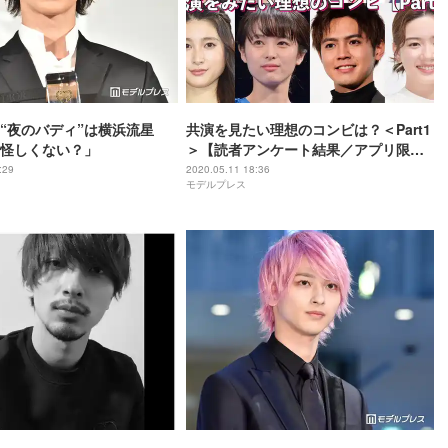
“夜のバディ”は横浜流星
共演を見たい理想のコンビは？＜Part1
怪しくない？」
＞【読者アンケート結果／アプリ限
定】
:29
2020.05.11 18:36
モデルプレス