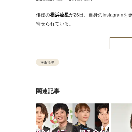
俳優の
横浜流星
が26日、自身のInstagr
寄せられている。
横浜流星
関連記事