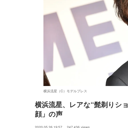
横浜流星（C）モデルプレス
横浜流星、レアな“髭剃りシ
顔」の声
/
Unmute
2020.05.26 19:57
247,436
views