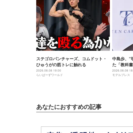
ステゴロパンチャーズ、コムドット・
中島歩、“
ひゅうがの筋トレに触れる
た「教科書
祖に由来
2026.08.08 19:00
2026.08.08 18
らいばーずワールド
モデルプレス
あなたにおすすめの記事