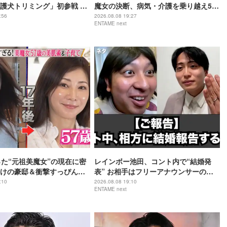
護犬トリミング」初参戦 ド
魔女の決断、病気・介護を乗り越え56
ムで心込めて挑む【24時間
歳で“おばあちゃん”に
:56
2026.08.08 19:27
ENTAME next
】
った“元祖美魔女”の現在に密
レインボー池田、コント内で“結婚発
けの豪邸＆衝撃すっぴん姿
表” お相手はフリーアナウンサーの佐
藤佳奈
:10
2026.08.08 19:10
ENTAME next