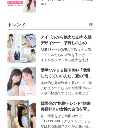
中！
トレンド
PR
アイドルから絶大な支持 衣装
デザイナー・茅野しのぶの“可
愛い”を作る美学＜「シチズン
AKB48や＝LOVEなど数々の人気
クロスシー」インタビュー＞
アイドルたちの衣装を手掛け、ア
イドルやファンから絶大な支持を
得る、株式会社オサレカンパニー
愛甲ひかり＆橋下美好「我慢
取締役兼クリエイティブディレク
ター・茅野しのぶ。一人ひとりの
しなくていいんだ」夏の“暑さ
個性に寄り添い、魅力を引き出す
対策”の新しい選択肢とは？
本格的な夏が到来！暑い中で、特
衣装作りは、多くの女性たちに勇
にゆううつになるのが生理中のム
気と自信を与え続けている。
レや不快感ですよね。今回はプラ
イベートでも仲良しで旅行好きな
韓国発の“艶髪トレンド”到来
モデル・愛甲ひかりさんと橋下美
好さんを迎えて本音で女子会トー
美容好きの女性の自信を育む
ク。猛暑のお出かけを快適に過ご
「ヘアケア事情」って？
今、韓国をはじめ国内外で
すヒントや、2人が感動した夏の
「Glass Hair（グラスヘア）」と
生理の新常識にも迫りました。
呼ばれる艶髪スタイルが熱い視線