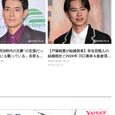
明治時代の文豪”の玄孫だっ
【戸塚純貴が結婚発表】有名芸能人の
にも載っている」名前も先
結婚相次ぐ2026年 川口春奈＆板倉滉選
手・田中みな実＆亀梨和也・新木優子
:44
2026.08.08 18:13
モデルプレス
＆中島裕翔ほか