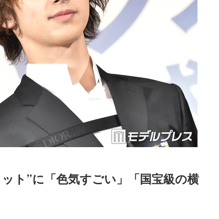
ョット”に「色気すごい」「国宝級の横
Loaded
:
87.03%