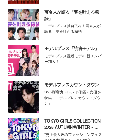
著名人が語る「夢を叶える秘
訣」
モデルプレス独自取材！著名人が
語る「夢を叶える秘訣」
モデルプレス「読者モデル」
モデルプレス読者モデル 新メンバ
ー加入！
モデルプレスカウントダウン
SNS影響力トレンド俳優・女優を
特集「モデルプレスカウントダウ
ン」
TOKYO GIRLS COLLECTION
2026 AUTUMN/WINTER × モ
デルプレス
"史上最大級のファッションフェス
タ"TGC情報をたっぷり紹介