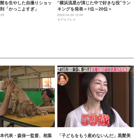
髭を生やした自撮りショッ
“横浜流星が演じた中で好きな役”ラン
到「かっこよすぎ」
キングを発表＜1位～20位＞
:55
2020.04.24 12:00
モデルプレス
本代表・森保一監督、相葉
「子どもをもう産めないんだ」黒髪美