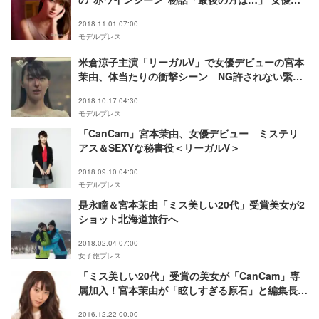
ビューで自信になった言葉とは＜モデルプレスイン
2018.11.01 07:00
タビュー＞
モデルプレス
米倉涼子主演「リーガルV」で女優デビューの宮本
茉由、体当たりの衝撃シーン NG許されない緊張
感
2018.10.17 04:30
モデルプレス
「CanCam」宮本茉由、女優デビュー ミステリ
アス＆SEXYな秘書役＜リーガルV＞
2018.09.10 04:30
モデルプレス
是永瞳＆宮本茉由「ミス美しい20代」受賞美女が2
ショット北海道旅行へ
2018.02.04 07:00
女子旅プレス
「ミス美しい20代」受賞の美女が「CanCam」専
属加入！宮本茉由が「眩しすぎる原石」と編集長も
絶賛
2016.12.22 00:00