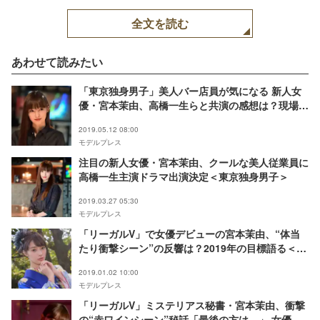
全文を読む
あわせて読みたい
「東京独身男子」美人バー店員が気になる 新人女
優・宮本茉由、高橋一生らと共演の感想は？現場裏
話明かす＜モデルプレスインタビュー＞
2019.05.12 08:00
モデルプレス
注目の新人女優・宮本茉由、クールな美人従業員に
高橋一生主演ドラマ出演決定＜東京独身男子＞
2019.03.27 05:30
モデルプレス
「リーガルV」で女優デビューの宮本茉由、“体当
たり衝撃シーン”の反響は？2019年の目標語る＜モ
デルプレスインタビュー＞
2019.01.02 10:00
モデルプレス
「リーガルV」ミステリアス秘書・宮本茉由、衝撃
の“赤ワインシーン”秘話「最後の方は…」 女優デ