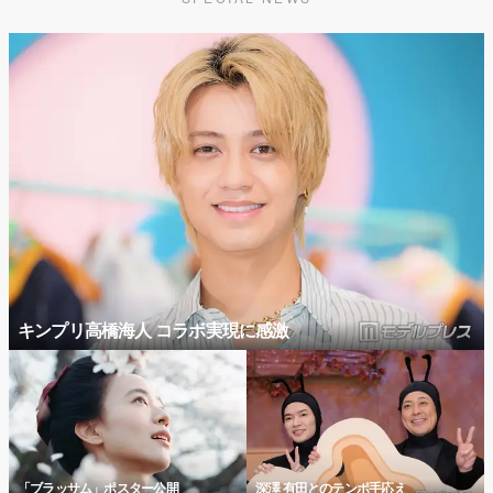
キンプリ高橋海人 コラボ実現に感激
「ブラッサム」ポスター公開
深澤 有田とのテンポ手応え