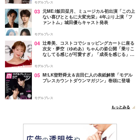
モデルプレス
03
元ME:I飯田栞月、ミュージカル初出演「この上
ない喜びとともに大変光栄」4年ぶり上演「フ
ァントム」城田優らキャスト発表
モデルプレス
04
辻希美、コストコでショッピングカートに座る
次女・夢空（ゆめあ）ちゃんの姿公開「乗りこ
なしてる感じが可愛すぎ」「成長を感じる」の
声
モデルプレス
05
M!LK曽野舜太＆吉田仁人の表紙解禁「モデル
プレスカウントダウンマガジン」巻頭に登場
モデルプレス
もっとみる