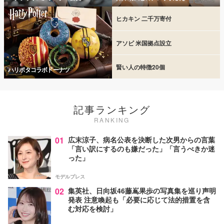
ヒカキン 二千万寄付
アソビ 米国拠点設立
賢い人の特徴20個
ハリポタコラボドーナツ
記事ランキング
RANKING
01
広末涼子、病名公表を決断した次男からの言葉
「言い訳にするのも嫌だった」「言うべきか迷
った」
モデルプレス
02
集英社、日向坂46藤嶌果歩の写真集を巡り声明
発表 注意喚起も「必要に応じて法的措置を含
む対応を検討」