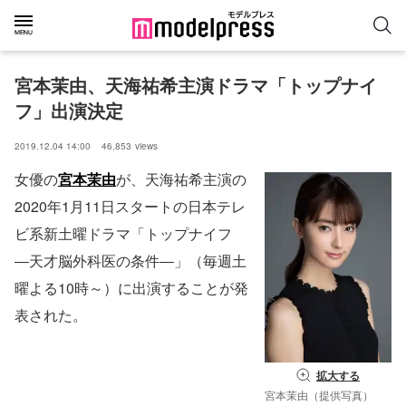
宮本茉由、天海祐希主演ドラマ「トップナイ
フ」出演決定
2019.12.04 14:00
46,853
views
女優の
宮本茉由
が、天海祐希主演の
2020年1月11日スタートの日本テレ
ビ系新土曜ドラマ「トップナイフ
―天才脳外科医の条件―」（毎週土
曜よる10時～）に出演することが発
表された。
拡大する
宮本茉由（提供写真）