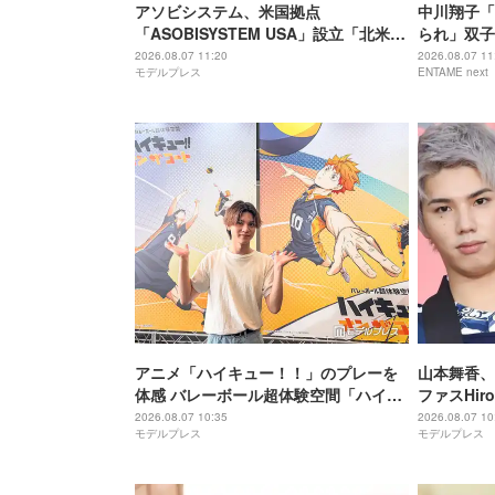
アソビシステム、米国拠点
中川翔子「
「ASOBISYSTEM USA」設立「北米で
られ」双子
の挑戦を本格化」
「やっとシ
2026.08.07 11:20
2026.08.07 11
モデルプレス
ENTAME next
アニメ「ハイキュー！！」のプレーを
山本舞香、
体感 バレーボール超体験空間「ハイキ
ファスHi
ュー！！オンザコート」東京上陸 橘大
ごしていま
2026.08.07 10:35
2026.08.07 10
モデルプレス
モデルプレス
地が現場潜入