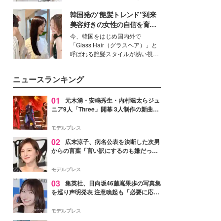
得る、株式会社オサレカンパニー
韓国発の“艶髪トレンド”到来
取締役兼クリエイティブディレク
ター・茅野しのぶ。一人ひとりの
美容好きの女性の自信を育む
個性に寄り添い、魅力を引き出す
「ヘアケア事情」って？
今、韓国をはじめ国内外で
衣装作りは、多くの女性たちに勇
「Glass Hair（グラスヘア）」と
気と自信を与え続けている。
呼ばれる艶髪スタイルが熱い視線
を集めています。メイクやファッ
ションの完成度を高めるベースと
ニュースランキング
して、“髪そのものの美しさ”に改
めて注目する人が増えている様
子。今回は、そんな憧れの艶やか
01
元木湧・安嶋秀生・内村颯太らジュ
な髪を日常で叶える、美容好きの
ニア9人「Three」開幕 3人制作の新曲＆
女性たちのヘアケア事情を紹介し
手描きセットに込めた想い「もっと前に
ます。
進んで夢を掴みたい」【ゲネプロレポ】
モデルプレス
02
広末涼子、病名公表を決断した次男
からの言葉「言い訳にするのも嫌だっ
た」「言うべきか迷った」
モデルプレス
03
集英社、日向坂46藤嶌果歩の写真集
を巡り声明発表 注意喚起も「必要に応じ
て法的措置を含む対応を検討」
モデルプレス