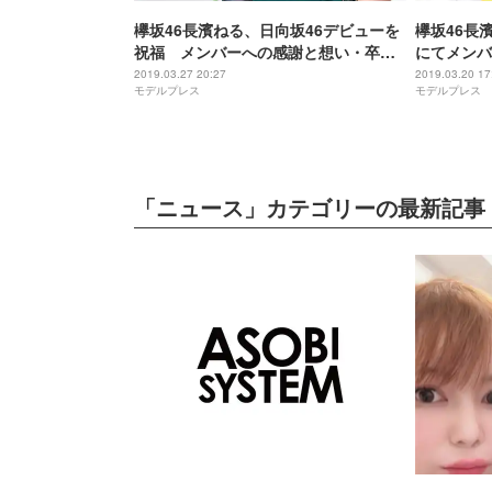
欅坂46長濱ねる、日向坂46デビューを
欅坂46長
祝福 メンバーへの感謝と想い・卒業
にてメンバ
までの活動を明かす
つづる
2019.03.27 20:27
2019.03.20 17
モデルプレス
モデルプレス
「ニュース」カテゴリーの最新記事