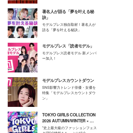
著名人が語る「夢を叶える秘
訣」
モデルプレス独自取材！著名人が
語る「夢を叶える秘訣」
モデルプレス「読者モデル」
モデルプレス読者モデル 新メンバ
ー加入！
モデルプレスカウントダウン
SNS影響力トレンド俳優・女優を
特集「モデルプレスカウントダウ
ン」
TOKYO GIRLS COLLECTION
2026 AUTUMN/WINTER × モ
デルプレス
"史上最大級のファッションフェス
タ"TGC情報をたっぷり紹介