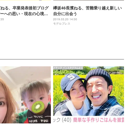
濱ねる、卒業発表後初ブログ
欅坂46長濱ねる、苦難乗り越え新しい
ーへの思い・現在の心境を
自分に出会う
:35
2019.03.20 14:00
モデルプレス