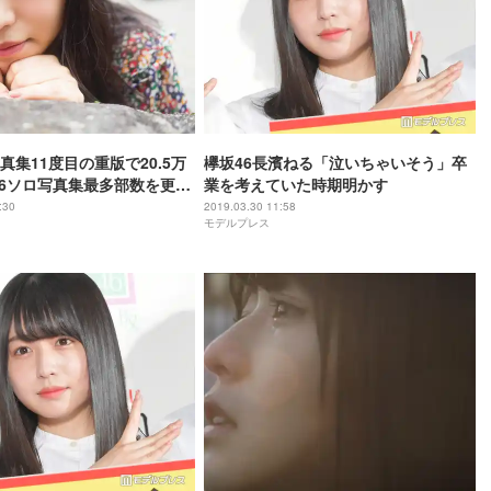
真集11度目の重版で20.5万
欅坂46長濱ねる「泣いちゃいそう」卒
46ソロ写真集最多部数を更新
業を考えていた時期明かす
＞
:30
2019.03.30 11:58
モデルプレス