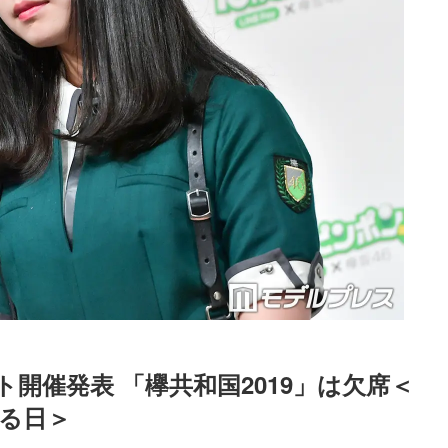
ト開催発表 「欅共和国2019」は欠席＜
る日＞
Loaded
:
52.23%