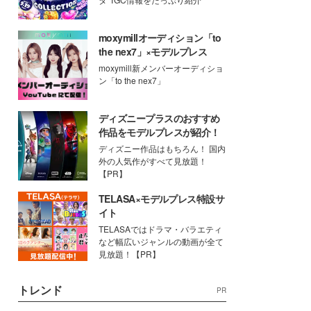
moxymillオーディション「to
the nex7」×モデルプレス
moxymill新メンバーオーディショ
ン「to the nex7」
ディズニープラスのおすすめ
作品をモデルプレスが紹介！
ディズニー作品はもちろん！ 国内
外の人気作がすべて見放題！
【PR】
TELASA×モデルプレス特設サ
イト
TELASAではドラマ・バラエティ
など幅広いジャンルの動画が全て
見放題！【PR】
トレンド
PR