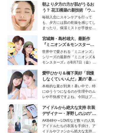
朝より夕方の方が肌がうるお
う？ 花王構築の新技術「ウォ
ーターキャプチャリングスキ
毎朝入念にスキンケアを行って
ン（捕水肌）」がスキンケア
も、夕方には肌の乾燥を感じてし
の常識を変える予感
まったり、保湿ミストが手放せな
いという読者も多いのでは？そん
宮城舞・島村雄大、最新作
な美容の常識を大きく変える可能
性を秘めた、革新的な「Water
『ミニオンズ＆モンスター
Capturing Skin（ウォーターキャ
ズ』の魅力熱弁 ハチャメチャ
世界中で愛される「ミニオンズ」
プチャリングスキン：捕水肌）」
だけじゃない“友情と絆”に感
シリーズの最新作『ミニオンズ＆
技術を、花王が構築した。
動
モンスターズ』が8月7日（金）に
公開。モデルプレスでは、“大のミ
愛甲ひかり＆橋下美好「我慢
ニオン好き”という共通点を持つモ
デルの宮城舞と島村雄大の特別対
しなくていいんだ」夏の“暑さ
談をお届け！それぞれの視点か
対策”の新しい選択肢とは？
本格的な夏が到来！暑い中で、特
ら、今作ならではの魅力や予想外
にゆううつになるのが生理中のム
の感動をもたらす奥深いストーリ
レや不快感ですよね。今回はプラ
ーについて熱く語り合ってもらっ
イベートでも仲良しで旅行好きな
た。
アイドルから絶大な支持 衣装
モデル・愛甲ひかりさんと橋下美
好さんを迎えて本音で女子会トー
デザイナー・茅野しのぶの“可
ク。猛暑のお出かけを快適に過ご
愛い”を作る美学＜「シチズン
AKB48や＝LOVEなど数々の人気
すヒントや、2人が感動した夏の
クロスシー」インタビュー＞
アイドルたちの衣装を手掛け、ア
生理の新常識にも迫りました。
イドルやファンから絶大な支持を