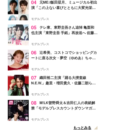
04
元ME:I飯田栞月、ミュージカル初出
演「この上ない喜びとともに大変光栄」
4年ぶり上演「ファントム」城田優らキ
ャスト発表
モデルプレス
05
テレ東、東野圭吾さん追悼 亀梨和
也主演「東野圭吾 手紙」再放送へ 佐藤隆
太・本田翼・中村倫也ら出演
モデルプレス
06
辻希美、コストコでショッピングカ
ートに座る次女・夢空（ゆめあ）ちゃん
の姿公開「乗りこなしてる感じが可愛す
ぎ」「成長を感じる」の声
モデルプレス
07
織田裕二主演「踊る大捜査線
N.E.W.」趣里・増田貴久・佐藤二朗ら新
メンバー紹介映像解禁 各キャラクター象
徴する“謎のキーワード”も
モデルプレス
08
M!LK曽野舜太＆吉田仁人の表紙解
禁「モデルプレスカウントダウンマガジ
ン」巻頭に登場
モデルプレス
もっとみる