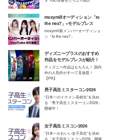
moxymillオーディション「to
the nex7」×モデルプレス
moxymill新メンバーオーディショ
ン「to the nex7」
ディズニープラスのおすすめ
作品をモデルプレスが紹介！
ディズニー作品はもちろん！ 国内
外の人気作がすべて見放題！
【PR】
男子高生ミスターコン2026
“日本一のイケメン高校生”を決め
る「男子高生ミスターコン2026」
開催中！
女子高生ミスコン2026
“日本一かわいい女子高生”を決め
る「女子高生ミスコン2026」開催