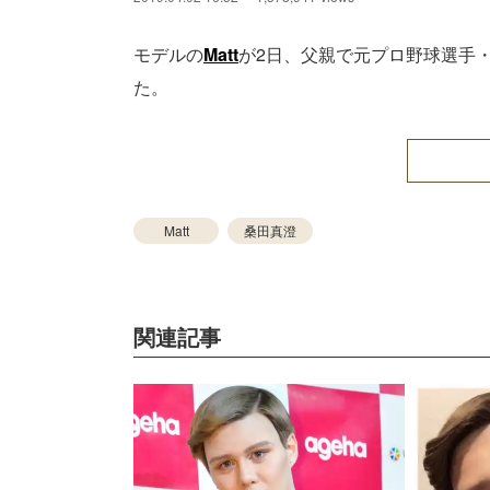
モデルの
Matt
が2日、父親で元プロ野球選手・桑
た。
Matt
桑田真澄
関連記事