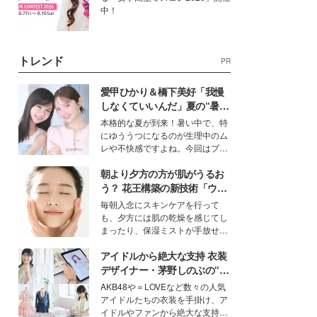
中！
トレンド
PR
愛甲ひかり＆橋下美好「我慢
しなくていいんだ」夏の“暑さ
対策”の新しい選択肢とは？
本格的な夏が到来！暑い中で、特
にゆううつになるのが生理中のム
レや不快感ですよね。今回はプラ
イベートでも仲良しで旅行好きな
朝より夕方の方が肌がうるお
モデル・愛甲ひかりさんと橋下美
好さんを迎えて本音で女子会トー
う？ 花王構築の新技術「ウォ
ク。猛暑のお出かけを快適に過ご
ーターキャプチャリングスキ
毎朝入念にスキンケアを行って
すヒントや、2人が感動した夏の
ン（捕水肌）」がスキンケア
も、夕方には肌の乾燥を感じてし
生理の新常識にも迫りました。
の常識を変える予感
まったり、保湿ミストが手放せな
いという読者も多いのでは？そん
アイドルから絶大な支持 衣装
な美容の常識を大きく変える可能
性を秘めた、革新的な「Water
デザイナー・茅野しのぶの“可
Capturing Skin（ウォーターキャ
愛い”を作る美学＜「シチズン
AKB48や＝LOVEなど数々の人気
プチャリングスキン：捕水肌）」
クロスシー」インタビュー＞
アイドルたちの衣装を手掛け、ア
技術を、花王が構築した。
イドルやファンから絶大な支持を