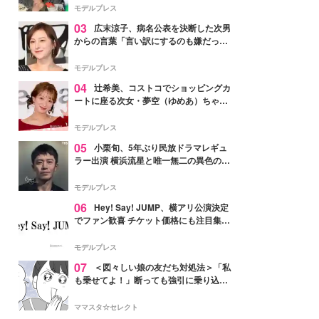
「かっこいい」と反響
モデルプレス
03
広末涼子、病名公表を決断した次男
からの言葉「言い訳にするのも嫌だっ
た」「言うべきか迷った」
モデルプレス
04
辻希美、コストコでショッピングカ
ートに座る次女・夢空（ゆめあ）ちゃん
の姿公開「乗りこなしてる感じが可愛す
ぎ」「成長を感じる」の声
モデルプレス
05
小栗旬、5年ぶり民放ドラマレギュ
ラー出演 横浜流星と唯一無二の異色のバ
ディで初共演【LOST10】
モデルプレス
06
Hey! Say! JUMP、横アリ公演決定
でファン歓喜 チケット価格にも注目集ま
る「激アツ」「平成に戻ったみたい」
モデルプレス
07
＜図々しい娘の友だち対処法＞「私
も乗せてよ！」断っても強引に乗り込ん
でくる友だち【第1話まんが】
ママスタ☆セレクト