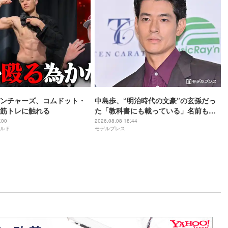
ンチャーズ、コムドット・
中島歩、“明治時代の文豪”の玄孫だっ
筋トレに触れる
た「教科書にも載っている」名前も先
祖に由来
:00
2026.08.08 18:44
ルド
モデルプレス