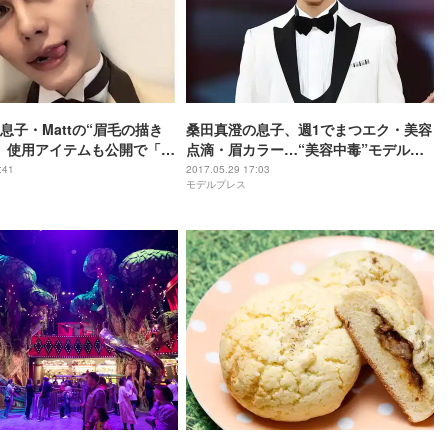
息子・Mattの“眉毛の描き
桑田真澄の息子、週1でまつエク・美容
 使用アイテムも公開で「参
点滴・眉カラー…“美容中毒”モデル
Mattの告白に父の反応は？
:41
2017.05.29 17:03
モデルプレス