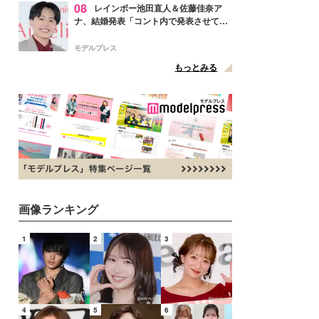
08
レインボー池田直人＆佐藤佳奈ア
ナ、結婚発表「コント内で発表させてい
ただきました」読売テレビ退社は生活拠
点変更のため
モデルプレス
もっとみる
画像ランキング
1
2
3
4
5
6