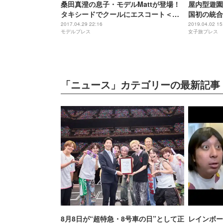
桑田真澄の息子・モデルMattが登場！
屋内型遊園
タキシードでクールにエスコート＜札
国初の統合
幌コレクション2017＞
ティ」に誕
2017.04.29 22:16
2019.04.02 15
モデルプレス
女子旅プレス
「ニュース」カテゴリーの最新記事
8月8日が“超特急・8号車の日”として正
レインボー