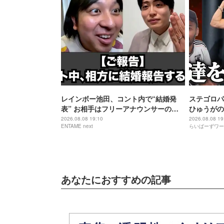
レインボー池田、コント内で“結婚発
ステゴロパ
表” お相手はフリーアナウンサーの佐
ひゅうがの
藤佳奈
2026.08.08 19:10
2026.08.08 19
ENTAME next
らいばーずワー
あなたにおすすめの記事