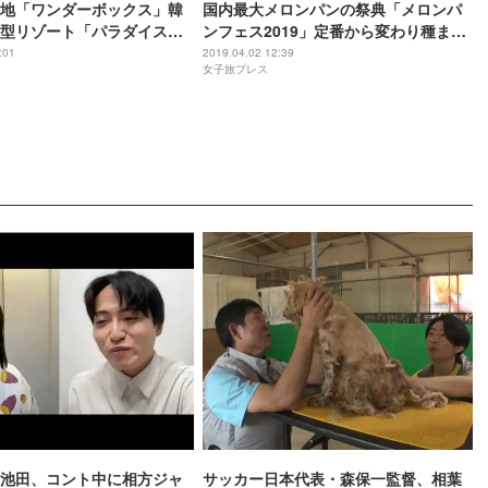
地「ワンダーボックス」韓
国内最大メロンパンの祭典「メロンパ
型リゾート「パラダイスシ
ンフェス2019」定番から変わり種まで
生
約20種集結
:01
2019.04.02 12:39
女子旅プレス
池田、コント中に相方ジャ
サッカー日本代表・森保一監督、相葉