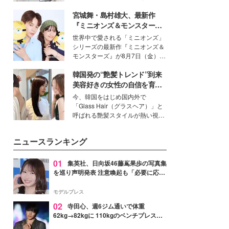
得る、株式会社オサレカンパニー
宮城舞・島村雄大、最新作
取締役兼クリエイティブディレク
ター・茅野しのぶ。一人ひとりの
『ミニオンズ＆モンスター
個性に寄り添い、魅力を引き出す
ズ』の魅力熱弁 ハチャメチャ
世界中で愛される「ミニオンズ」
衣装作りは、多くの女性たちに勇
だけじゃない“友情と絆”に感
シリーズの最新作『ミニオンズ＆
気と自信を与え続けている。
動
モンスターズ』が8月7日（金）に
公開。モデルプレスでは、“大のミ
韓国発の“艶髪トレンド”到来
ニオン好き”という共通点を持つモ
デルの宮城舞と島村雄大の特別対
美容好きの女性の自信を育む
談をお届け！それぞれの視点か
「ヘアケア事情」って？
今、韓国をはじめ国内外で
ら、今作ならではの魅力や予想外
「Glass Hair（グラスヘア）」と
の感動をもたらす奥深いストーリ
呼ばれる艶髪スタイルが熱い視線
ーについて熱く語り合ってもらっ
を集めています。メイクやファッ
た。
ションの完成度を高めるベースと
ニュースランキング
して、“髪そのものの美しさ”に改
めて注目する人が増えている様
子。今回は、そんな憧れの艶やか
01
集英社、日向坂46藤嶌果歩の写真集
な髪を日常で叶える、美容好きの
を巡り声明発表 注意喚起も「必要に応じ
女性たちのヘアケア事情を紹介し
て法的措置を含む対応を検討」
ます。
モデルプレス
02
寺田心、週6ジム通いで体重
62kg→82kgに 110kgのベンチプレス持
ち上げる姿披露「胸板の厚みすごい」