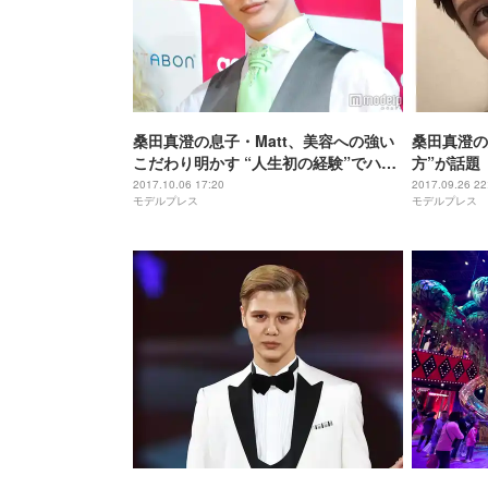
桑田真澄の息子・Matt、美容への強い
桑田真澄の
こだわり明かす “人生初の経験”でハプ
方”が話題
ニング
考になる」
2017.10.06 17:20
2017.09.26 22
モデルプレス
モデルプレス