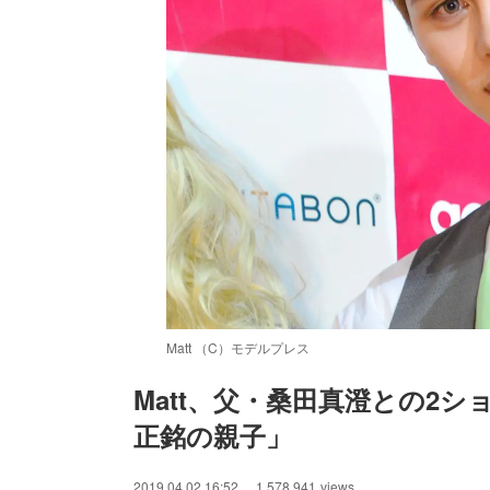
Matt （C）モデルプレス
Matt、父・桑田真澄との2
正銘の親子」
/
Unmute
2019.04.02 16:52
1,578,941
views