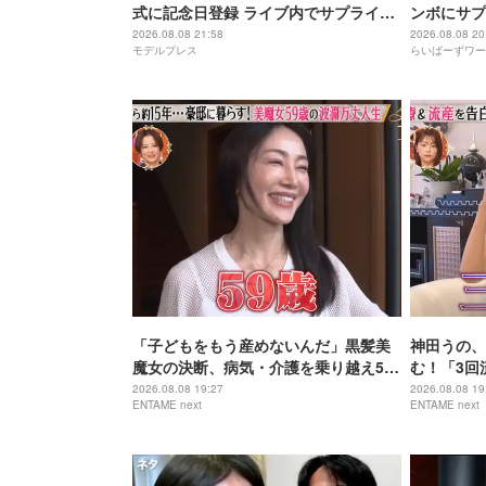
式に記念日登録 ライブ内でサプライズ
ンボにサプ
発表
2026.08.08 21:58
2026.08.08 20
モデルプレス
らいばーずワー
「子どもをもう産めないんだ」黒髪美
神田うの、
魔女の決断、病気・介護を乗り越え56
む！「3回
歳で“おばあちゃん”に
身の過去を
2026.08.08 19:27
2026.08.08 19
ENTAME next
ENTAME next