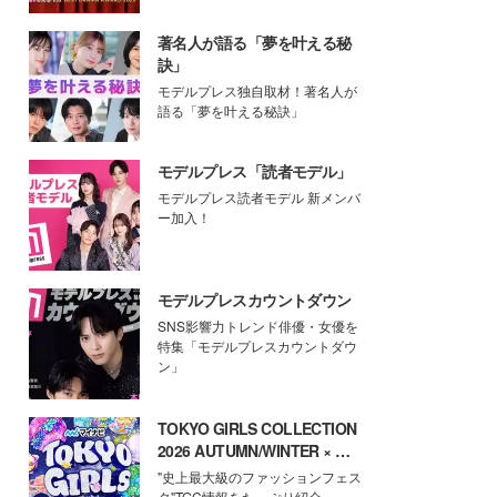
著名人が語る「夢を叶える秘
訣」
モデルプレス独自取材！著名人が
語る「夢を叶える秘訣」
モデルプレス「読者モデル」
モデルプレス読者モデル 新メンバ
ー加入！
モデルプレスカウントダウン
SNS影響力トレンド俳優・女優を
特集「モデルプレスカウントダウ
ン」
TOKYO GIRLS COLLECTION
2026 AUTUMN/WINTER × モ
デルプレス
"史上最大級のファッションフェス
タ"TGC情報をたっぷり紹介