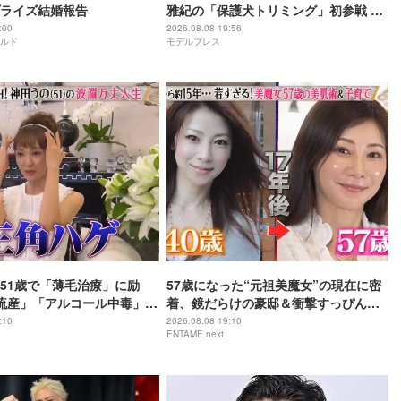
ライズ結婚報告
雅紀の「保護犬トリミング」初参戦 ド
リームチームで心込めて挑む【24時間
:00
2026.08.08 19:56
ルド
モデルプレス
テレビ49】
51歳で「薄毛治療」に励
57歳になった“元祖美魔女”の現在に密
流産」「アルコール中毒」自
着、鏡だらけの豪邸＆衝撃すっぴん姿
赤裸々告白
を披露
:10
2026.08.08 19:10
ENTAME next