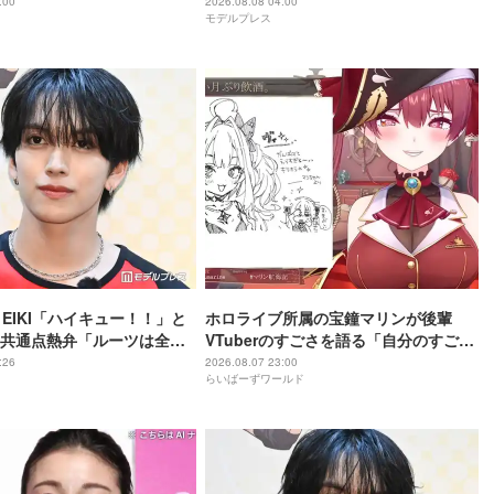
HISTORY COMING】
け「ステージから元気を届けられる形
:00
2026.08.08 04:00
モデルプレス
になれば」
・EIKI「ハイキュー！！」と
ホロライブ所属の宝鐘マリンが後輩
共通点熱弁「ルーツは全然
VTuberのすごさを語る「自分のすごさ
けど」
に気づいてない」
:26
2026.08.07 23:00
らいばーずワールド