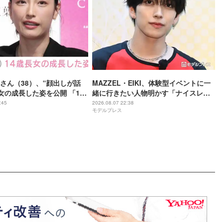
さん（38）、“顔出しが話
MAZZEL・EIKI、体験型イベントに一
長女の成長した姿を公開 「14
緒に行きたい人物明かす「ナイスレシ
ぬオトナっぽさ」「優樹菜
ーブするまで終わらない」
:45
2026.08.07 22:38
モデルプレス
っくりすぎる」など反響