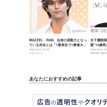
MAZZEL・RAN、自身の原動力となっ
木下優樹菜
ている存在とは「1番身近で1番偉大な
題”14歳
存在」
歳とは思え
2026.08.07 22:59
2026.08.07 22
モデルプレス
ABEMA TIMES
ちゃんにそ
あなたにおすすめの記事