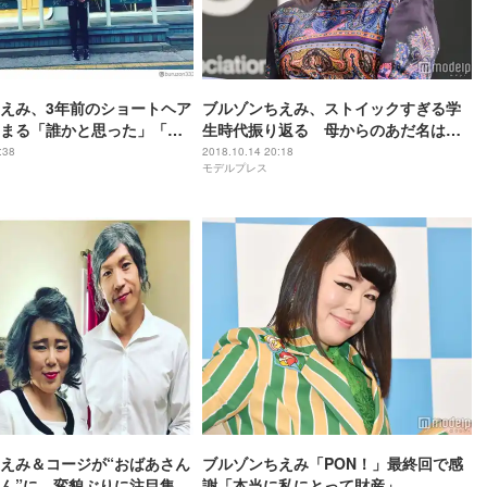
えみ、3年前のショートヘア
ブルゾンちえみ、ストイックすぎる学
まる「誰かと思った」「す
生時代振り返る 母からのあだ名は
」
「修行僧」
:38
2018.10.14 20:18
モデルプレス
えみ＆コージが“おばあさん
ブルゾンちえみ「PON！」最終回で感
ん”に 変貌ぶりに注目集ま
謝「本当に私にとって財産」