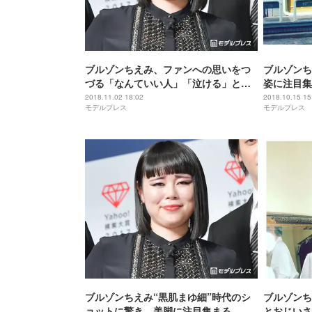
ブルゾンちえみ、ファンへの思いをつ
ブルゾンち
づる「なんていい人」「泣ける」と反
姿に注目集
響
ごく可愛い
2018.11.02 18:02
2018.10.15 15
モデルプレス
モデルプレス
ブルゾンちえみ“黒肌まゆ細”時代のシ
ブルゾンち
ョットに驚き 美脚に注目集まる
とおじいさ