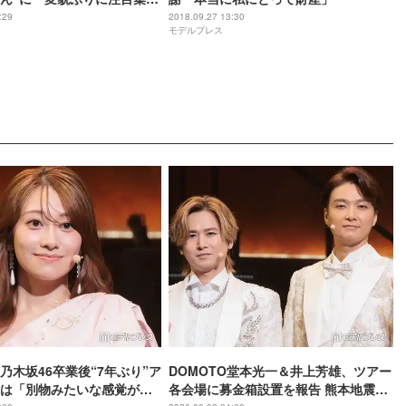
:29
2018.09.27 13:30
モデルプレス
乃木坂46卒業後“7年ぶり”ア
DOMOTO堂本光一＆井上芳雄、ツアー
は「別物みたいな感覚があ
各会場に募金箱設置を報告 熊本地震受