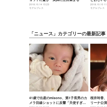
る
2018.10.14 15:23
2018.10.10 11
モデルプレス
モデルプレス
「ニュース」カテゴリーの最新記事
41歳で出産のmisono、第1子長男のカ
桜井玲香、
メラ目線ショットに反響「天使すぎ
リーナ公演