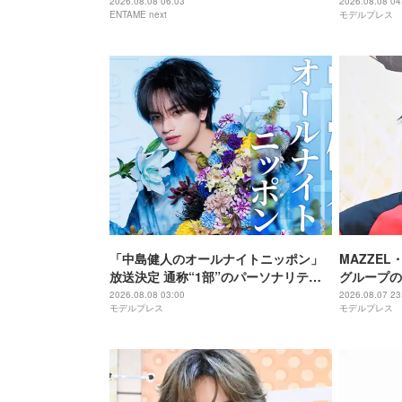
る」
る」【New 
2026.08.08 06:03
2026.08.08 04
ENTAME next
モデルプレス
「中島健人のオールナイトニッポン」
MAZZEL
放送決定 通称“1部”のパーソナリティ
グループの
初担当
違うんです
2026.08.08 03:00
2026.08.07 23
モデルプレス
モデルプレス