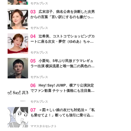
「かっこいい」と反響
モデルプレス
03
広末涼子、病名公表を決断した次男
からの言葉「言い訳にするのも嫌だっ
た」「言うべきか迷った」
モデルプレス
04
辻希美、コストコでショッピングカ
ートに座る次女・夢空（ゆめあ）ちゃん
の姿公開「乗りこなしてる感じが可愛す
ぎ」「成長を感じる」の声
モデルプレス
05
小栗旬、5年ぶり民放ドラマレギュ
ラー出演 横浜流星と唯一無二の異色のバ
ディで初共演【LOST10】
モデルプレス
06
Hey! Say! JUMP、横アリ公演決定
でファン歓喜 チケット価格にも注目集ま
る「激アツ」「平成に戻ったみたい」
モデルプレス
07
＜図々しい娘の友だち対処法＞「私
も乗せてよ！」断っても強引に乗り込ん
でくる友だち【第1話まんが】
ママスタ☆セレクト