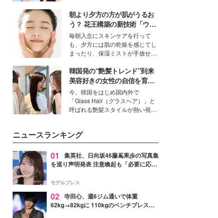
公開。モデルプレスでは、“大のミ
朝より夕方の方が肌がうるお
ニオン好き”という共通点を持つモ
デルの宮城舞と島村雄大の特別対
う？ 花王構築の新技術「ウォ
談をお届け！それぞれの視点か
ーターキャプチャリングスキ
毎朝入念にスキンケアを行って
ら、今作ならではの魅力や予想外
ン（捕水肌）」がスキンケア
も、夕方には肌の乾燥を感じてし
の感動をもたらす奥深いストーリ
の常識を変える予感
まったり、保湿ミストが手放せな
ーについて熱く語り合ってもらっ
いという読者も多いのでは？そん
た。
韓国発の“艶髪トレンド”到来
な美容の常識を大きく変える可能
性を秘めた、革新的な「Water
美容好きの女性の自信を育む
Capturing Skin（ウォーターキャ
「ヘアケア事情」って？
今、韓国をはじめ国内外で
プチャリングスキン：捕水肌）」
「Glass Hair（グラスヘア）」と
技術を、花王が構築した。
呼ばれる艶髪スタイルが熱い視線
を集めています。メイクやファッ
ションの完成度を高めるベースと
ニュースランキング
して、“髪そのものの美しさ”に改
めて注目する人が増えている様
子。今回は、そんな憧れの艶やか
01
集英社、日向坂46藤嶌果歩の写真集
な髪を日常で叶える、美容好きの
を巡り声明発表 注意喚起も「必要に応じ
女性たちのヘアケア事情を紹介し
て法的措置を含む対応を検討」
ます。
モデルプレス
02
寺田心、週6ジム通いで体重
62kg→82kgに 110kgのベンチプレス持
ち上げる姿披露「胸板の厚みすごい」