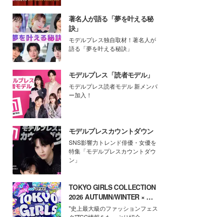
著名人が語る「夢を叶える秘
訣」
モデルプレス独自取材！著名人が
語る「夢を叶える秘訣」
モデルプレス「読者モデル」
モデルプレス読者モデル 新メンバ
ー加入！
モデルプレスカウントダウン
SNS影響力トレンド俳優・女優を
特集「モデルプレスカウントダウ
ン」
TOKYO GIRLS COLLECTION
2026 AUTUMN/WINTER × モ
デルプレス
"史上最大級のファッションフェス
タ"TGC情報をたっぷり紹介