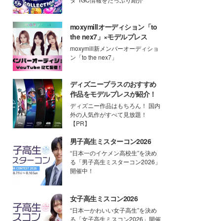
moxymillオーディション「to
the nex7」×モデルプレス
moxymill新メンバーオーディショ
ン「to the nex7」
ディズニープラスのおすすめ
作品をモデルプレスが紹介！
ディズニー作品はもちろん！ 国内
外の人気作がすべて見放題！
【PR】
男子高生ミスターコン2026
“日本一のイケメン高校生”を決め
る「男子高生ミスターコン2026」
開催中！
女子高生ミスコン2026
“日本一かわいい女子高生”を決め
る「女子高生ミスコン2026」開催