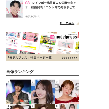
08
レインボー池田直人＆佐藤佳奈ア
ナ、結婚発表「コント内で発表させてい
ただきました」読売テレビ退社は生活拠
点変更のため
モデルプレス
もっとみる
画像ランキング
1
2
3
4
5
6