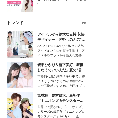
中！
トレンド
PR
アイドルから絶大な支持 衣装
デザイナー・茅野しのぶの“可
愛い”を作る美学＜「シチズン
AKB48や＝LOVEなど数々の人気
クロスシー」インタビュー＞
アイドルたちの衣装を手掛け、ア
イドルやファンから絶大な支持を
得る、株式会社オサレカンパニー
愛甲ひかり＆橋下美好「我慢
取締役兼クリエイティブディレク
ター・茅野しのぶ。一人ひとりの
しなくていいんだ」夏の“暑さ
個性に寄り添い、魅力を引き出す
対策”の新しい選択肢とは？
本格的な夏が到来！暑い中で、特
衣装作りは、多くの女性たちに勇
にゆううつになるのが生理中のム
気と自信を与え続けている。
レや不快感ですよね。今回はプラ
イベートでも仲良しで旅行好きな
宮城舞・島村雄大、最新作
モデル・愛甲ひかりさんと橋下美
好さんを迎えて本音で女子会トー
『ミニオンズ＆モンスター
ク。猛暑のお出かけを快適に過ご
ズ』の魅力熱弁 ハチャメチャ
世界中で愛される「ミニオンズ」
すヒントや、2人が感動した夏の
だけじゃない“友情と絆”に感
シリーズの最新作『ミニオンズ＆
生理の新常識にも迫りました。
動
モンスターズ』が8月7日（金）に