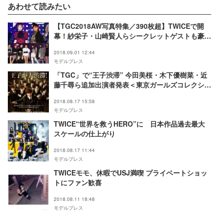
あわせて読みたい
【TGC2018AW写真特集／390枚超】TWICEで開
幕！紗栄子・山崎賢人らシークレットゲストも豪
華 多彩なステージで魅了
2018.09.01 12:44
モデルプレス
「TGC」で“王子渋滞” 今田美桜・木下優樹菜・近
藤千尋ら追加出演者発表＜東京ガールズコレクショ
ン2018A／W＞
2018.08.17 15:58
モデルプレス
TWICE“世界を救うHERO”に 日本作品過去最大
スケールの仕上がり
2018.08.17 11:44
モデルプレス
TWICEモモ、休暇でUSJ満喫 プライベートショッ
トにファン歓喜
2018.08.11 18:48
モデルプレス