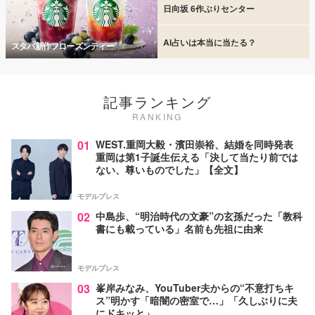
日向坂 6作ぶりセンター
AI占いは本当に当たる？
スタバ新作フローズンティー
記事ランキング
RANKING
01
WEST.重岡大毅・濱田崇裕、結婚を同時発表
重岡は第1子誕生伝える「決して当たり前では
ない、尊いものでした」【全文】
モデルプレス
02
中島歩、“明治時代の文豪”の玄孫だった「教科
書にも載っている」名前も先祖に由来
モデルプレス
03
峯岸みなみ、YouTuber夫からの“不意打ちキ
ス”明かす「暗闇の密室で…」「久しぶりに夫
にドキッと」