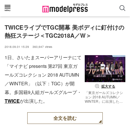
TWICEライブでTGC開幕 美ボディに釘付けの
熱狂ステージ＜TGC2018A／W＞
2018.09.01 15:29
360,647
views
1日、さいたまスーパーアリーナにて
「マイナビ presents 第27回 東京ガ
ールズコレクション 2018 AUTUMN
／WINTER」（以下：TGC）が開
拡大する
幕。多国籍9人組ガールズグループ・
「東京ガールズコレクシ
ョン 2018 AUTUMN／
TWICE
が出演した。
WINTER」に出演した
TWICE （C）モデルプレ
ス
全文を読む