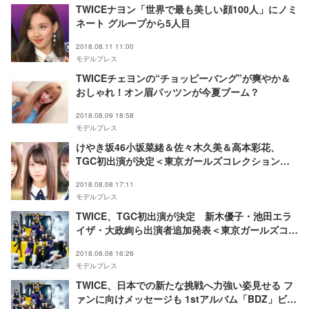
TWICEナヨン「世界で最も美しい顔100人」にノミ
ネート グループから5人目
2018.08.11 11:00
モデルプレス
TWICEチェヨンの“チョッピーバング”が爽やか＆
おしゃれ！オン眉パッツンが今夏ブーム？
2018.08.09 18:58
モデルプレス
けやき坂46小坂菜緒＆佐々木久美＆高本彩花、
TGC初出演が決定＜東京ガールズコレクション
2018A／W＞
2018.08.08 17:11
モデルプレス
TWICE、TGC初出演が決定 新木優子・池田エラ
イザ・大政絢ら出演者追加発表＜東京ガールズコレ
クション2018A／W＞
2018.08.08 16:26
モデルプレス
TWICE、日本での新たな挑戦へ力強い姿見せる フ
ァンに向けメッセージも 1stアルバム「BDZ」ビジ