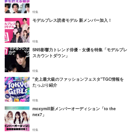
特集
モデルプレス読者モデル 新メンバー加入！
特集
SNS影響力トレンド俳優・女優を特集「モデルプレ
スカウントダウン」
特集
"史上最大級のファッションフェスタ"TGC情報を
たっぷり紹介
特集
moxymill新メンバーオーディション「to the
nex7」
特集