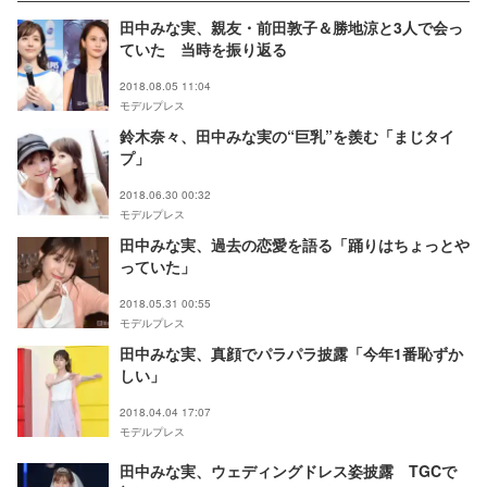
田中みな実、親友・前田敦子＆勝地涼と3人で会っ
ていた 当時を振り返る
2018.08.05 11:04
モデルプレス
鈴木奈々、田中みな実の“巨乳”を羨む「まじタイ
プ」
2018.06.30 00:32
モデルプレス
田中みな実、過去の恋愛を語る「踊りはちょっとや
っていた」
2018.05.31 00:55
モデルプレス
田中みな実、真顔でパラパラ披露「今年1番恥ずか
しい」
2018.04.04 17:07
モデルプレス
田中みな実、ウェディングドレス姿披露 TGCで