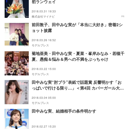
初ランウェイ
2018.03.31 19:33
株式会社マイナビ
PR
前田敦子、田中みな実が「本当に大好き」密着2シ
ョット披露
2018.03.26 16:52
モデルプレス
菊地亜美・田中みな実・夏菜・峯岸みなみ・若槻千
夏、愚痴＆悩み＆男への不満をぶっちゃけ
2018.03.22 15:00
モデルプレス
田中みな実“肘ブラ”表紙で話題賞 反響明かす「お
っぱいで行ける限り…」＜第4回 カバーガール大賞
＞
2018.03.04 05:00
モデルプレス
田中みな実、結婚相手の条件明かす
2018.02.27 15:20