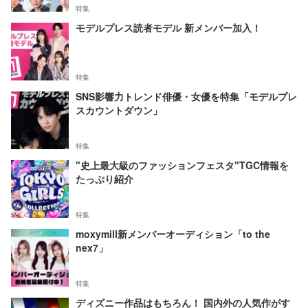
特集
モデルプレス読者モデル 新メンバー加入！
特集
SNS影響力トレンド俳優・女優を特集「モデルプレ
スカウントダウン」
特集
"史上最大級のファッションフェスタ"TGC情報を
たっぷり紹介
特集
moxymill新メンバーオーディション「to the
nex7」
特集
ディズニー作品はもちろん！ 国内外の人気作がす