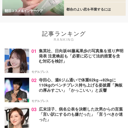
都合のよい恋を卒業するには
朝活コスメ＆インナーケア
記事ランキング
RANKING
01
集英社、日向坂46藤嶌果歩の写真集を巡り声明
発表 注意喚起も「必要に応じて法的措置を含
む対応を検討」
モデルプレス
02
寺田心、週6ジム通いで体重62kg→82kgに
110kgのベンチプレス持ち上げる姿披露「胸板
の厚みすごい」「かっこいい」と反響
モデルプレス
03
広末涼子、病名公表を決断した次男からの言葉
「言い訳にするのも嫌だった」「言うべきか迷
った」