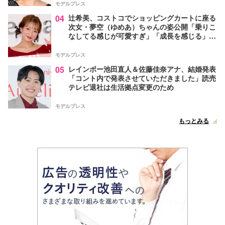
モデルプレス
04
辻希美、コストコでショッピングカートに座る
次女・夢空（ゆめあ）ちゃんの姿公開「乗りこ
なしてる感じが可愛すぎ」「成長を感じる」の
声
モデルプレス
05
レインボー池田直人＆佐藤佳奈アナ、結婚発表
「コント内で発表させていただきました」読売
テレビ退社は生活拠点変更のため
モデルプレス
もっとみる