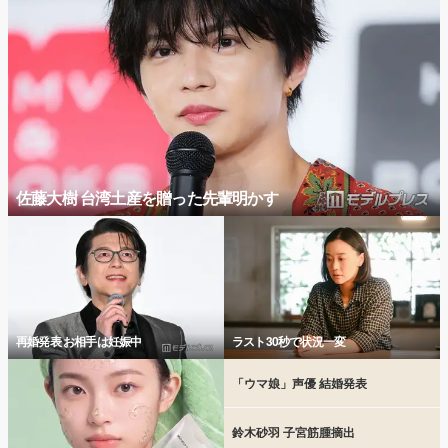
佐藤大樹 台湾土産を贈った先輩明かす
再婚発表 お相手は妊娠中
ラスト30秒で状況一変
「ウマ娘」声優 結婚発表
鈴木砂羽 子宮筋腫摘出