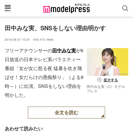
田中みな実、SNSをしない理由明かす
2018.08.07 10:24
345,473
views
フリーアナウンサーの
田中みな実
が6
日放送の日本テレビ系バラエティー
番組「女が女に怒る夜 猛暑を吹き飛
ばせ！女だらけの愚痴祭り」（よる9
拡大する
時～）に出演。SNSをしない理由を
田中みな実（C）モデル
プレス
明かした。
全文を読む
あわせて読みたい