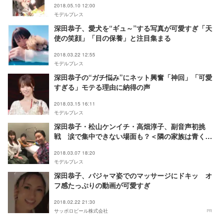
2018.05.10 12:00
モデルプレス
深田恭子、愛犬を“ギュ～”する写真が可愛すぎ「天
使の笑顔」「目の保養」と注目集まる
2018.03.22 12:55
モデルプレス
深田恭子の“ガチ悩み”にネット興奮「神回」「可愛
すぎる」モテる理由に納得の声
2018.03.15 16:11
モデルプレス
深田恭子・松山ケンイチ・高畑淳子、副音声初挑
戦 涙で集中できない場面も？＜隣の家族は青く見
える＞
2018.03.07 18:20
モデルプレス
深田恭子、パジャマ姿でのマッサージにドキッ オ
フ感たっぷりの動画が可愛すぎ
2018.02.22 21:30
サッポロビール株式会社
PR