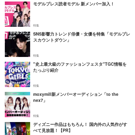
モデルプレス読者モデル 新メンバー加入！
特集
SNS影響力トレンド俳優・女優を特集「モデルプレ
スカウントダウン」
特集
"史上最大級のファッションフェスタ"TGC情報を
たっぷり紹介
特集
moxymill新メンバーオーディション「to the
nex7」
特集
ディズニー作品はもちろん！ 国内外の人気作がす
べて見放題！【PR】