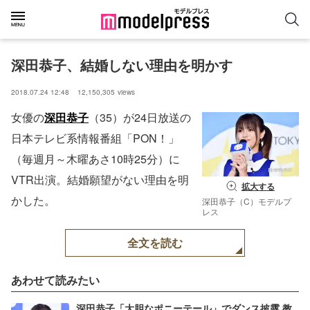
深田恭子、結婚しない理由を明かす
2018.07.24 12:48
12,150,305
views
女優の
深田恭子
（35）が24日放送の
日本テレビ系情報番組「PON！」
（毎週月～木曜あさ10時25分）に
VTR出演。結婚願望がない理由を明
拡大する
かした。
深田恭子（C）モデルプ
レス
全文を読む
あわせて読みたい
深田恭子「大胆なポニーテール」でダンス披露 教