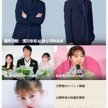
重岡大毅・濱田崇裕 結婚を同時発表
福山雅治がサプライズ登場
峯岸 夫からのキス告白
大野智がイベント開催
山崎怜奈が妊娠生報告