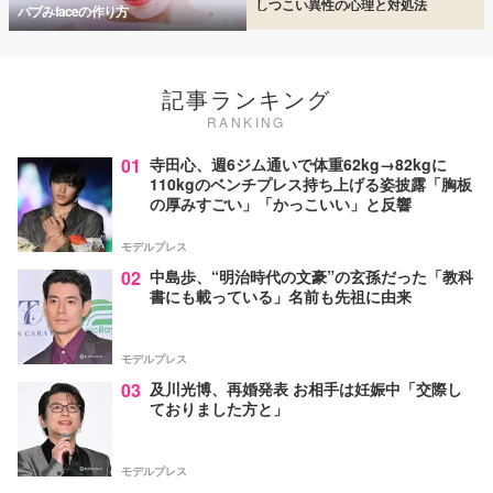
しつこい異性の心理と対処法
バブみfaceの作り方
記事ランキング
RANKING
01
寺田心、週6ジム通いで体重62kg→82kgに
110kgのベンチプレス持ち上げる姿披露「胸板
の厚みすごい」「かっこいい」と反響
モデルプレス
02
中島歩、“明治時代の文豪”の玄孫だった「教科
書にも載っている」名前も先祖に由来
モデルプレス
03
及川光博、再婚発表 お相手は妊娠中「交際し
ておりました方と」
モデルプレス