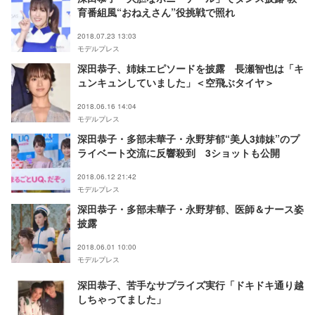
育番組風“おねえさん”役挑戦で照れ
2018.07.23 13:03
モデルプレス
深田恭子、姉妹エピソードを披露 長瀬智也は「キ
ュンキュンしていました」＜空飛ぶタイヤ＞
2018.06.16 14:04
モデルプレス
深田恭子・多部未華子・永野芽郁“美人3姉妹”のプ
ライベート交流に反響殺到 3ショットも公開
2018.06.12 21:42
モデルプレス
深田恭子・多部未華子・永野芽郁、医師＆ナース姿
披露
2018.06.01 10:00
モデルプレス
深田恭子、苦手なサプライズ実行「ドキドキ通り越
しちゃってました」