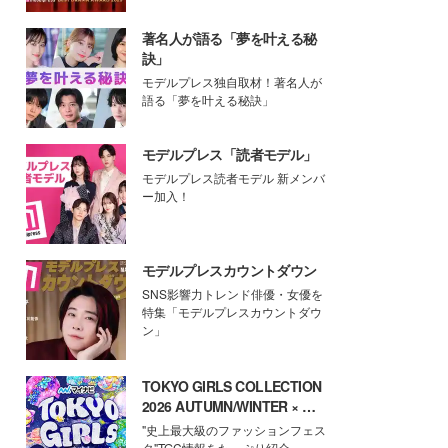
著名人が語る「夢を叶える秘
訣」
モデルプレス独自取材！著名人が
語る「夢を叶える秘訣」
モデルプレス「読者モデル」
モデルプレス読者モデル 新メンバ
ー加入！
モデルプレスカウントダウン
SNS影響力トレンド俳優・女優を
特集「モデルプレスカウントダウ
ン」
TOKYO GIRLS COLLECTION
2026 AUTUMN/WINTER × モ
デルプレス
"史上最大級のファッションフェス
タ"TGC情報をたっぷり紹介