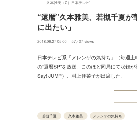
久本雅美（C）日本テレビ
“還暦”久本雅美、若槻千夏
に出たい」
2018.06.27 05:00
57,437
views
日本テレビ系「メレンゲの気持ち」（毎週土曜
の“還暦SP”を放送。このほど同局にて収録が
Say! JUMP）、村上佳菜子が出席した。
若槻千夏
久本雅美
メレンゲの気持ち