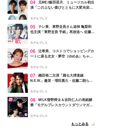
04
元ME:I飯田栞月、ミュージカル初出
演「この上ない喜びとともに大変光栄」
4年ぶり上演「ファントム」城田優らキ
ャスト発表
モデルプレス
05
テレ東、東野圭吾さん追悼 亀梨和
也主演「東野圭吾 手紙」再放送へ 佐藤隆
太・本田翼・中村倫也ら出演
モデルプレス
06
辻希美、コストコでショッピングカ
ートに座る次女・夢空（ゆめあ）ちゃん
の姿公開「乗りこなしてる感じが可愛す
ぎ」「成長を感じる」の声
モデルプレス
07
織田裕二主演「踊る大捜査線
N.E.W.」趣里・増田貴久・佐藤二朗ら新
メンバー紹介映像解禁 各キャラクター象
徴する“謎のキーワード”も
モデルプレス
08
M!LK曽野舜太＆吉田仁人の表紙解
禁「モデルプレスカウントダウンマガジ
ン」巻頭に登場
モデルプレス
もっとみる