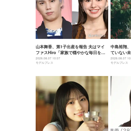
山本舞香、第1子出産を報告 夫はマイ
中島裕翔、
ファスHiro「家族で穏やかな毎日を過
ていない未
ごしています」
ント】
2026.08.07 10:07
2026.08.07 10
モデルプレス
モデルプレス