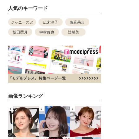
人気のキーワード
ジャニーズJr.
広末涼子
藤嶌果歩
飯田栞月
中村倫也
辻希美
画像ランキング
1
2
3