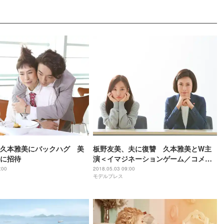
久本雅美にバックハグ 美
板野友美、夫に復讐 久本雅美とW主
に招待
演＜イマジネーションゲーム／コメン
ト＞
:00
2018.05.03 09:00
モデルプレス