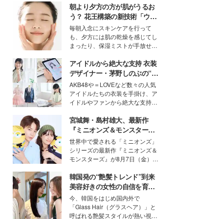
朝より夕方の方が肌がうるお
う？ 花王構築の新技術「ウォ
ーターキャプチャリングスキ
毎朝入念にスキンケアを行って
ン（捕水肌）」がスキンケア
も、夕方には肌の乾燥を感じてし
の常識を変える予感
まったり、保湿ミストが手放せな
いという読者も多いのでは？そん
アイドルから絶大な支持 衣装
な美容の常識を大きく変える可能
性を秘めた、革新的な「Water
デザイナー・茅野しのぶの“可
Capturing Skin（ウォーターキャ
愛い”を作る美学＜「シチズン
AKB48や＝LOVEなど数々の人気
プチャリングスキン：捕水肌）」
クロスシー」インタビュー＞
アイドルたちの衣装を手掛け、ア
技術を、花王が構築した。
イドルやファンから絶大な支持を
得る、株式会社オサレカンパニー
宮城舞・島村雄大、最新作
取締役兼クリエイティブディレク
ター・茅野しのぶ。一人ひとりの
『ミニオンズ＆モンスター
個性に寄り添い、魅力を引き出す
ズ』の魅力熱弁 ハチャメチャ
世界中で愛される「ミニオンズ」
衣装作りは、多くの女性たちに勇
だけじゃない“友情と絆”に感
シリーズの最新作『ミニオンズ＆
気と自信を与え続けている。
動
モンスターズ』が8月7日（金）に
公開。モデルプレスでは、“大のミ
韓国発の“艶髪トレンド”到来
ニオン好き”という共通点を持つモ
デルの宮城舞と島村雄大の特別対
美容好きの女性の自信を育む
談をお届け！それぞれの視点か
「ヘアケア事情」って？
今、韓国をはじめ国内外で
ら、今作ならではの魅力や予想外
「Glass Hair（グラスヘア）」と
の感動をもたらす奥深いストーリ
呼ばれる艶髪スタイルが熱い視線