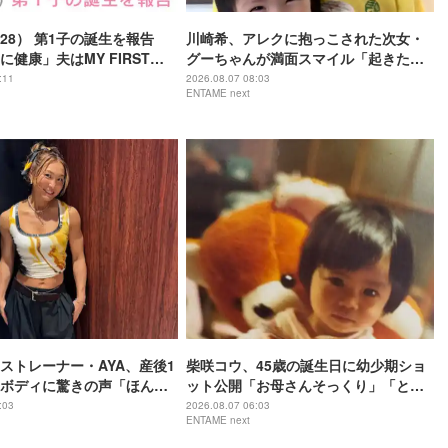
28） 第1子の誕生を報告
川崎希、アレクに抱っこされた次女・
健康」夫はMY FIRST
グーちゃんが満面スマイル「起きたて
iro（32）
はこの表情してくれて1日ハッピー」
:11
2026.08.07 08:03
ENTAME next
ストレーナー・AYA、産後1
柴咲コウ、45歳の誕生日に幼少期ショ
ボディに驚きの声「ほんと
ット公開「お母さんそっくり」「とん
のー？」
でもなくかわいい」
:03
2026.08.07 06:03
ENTAME next