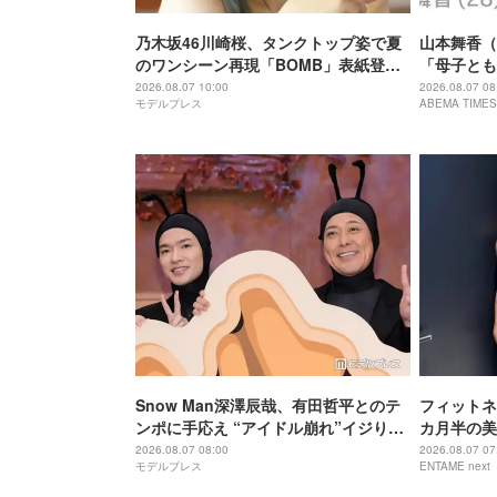
乃木坂46川崎桜、タンクトップ姿で夏
山本舞香（
のワンシーン再現「BOMB」表紙登場
「母子ともに
裏表紙は6期生・長嶋凛桜【独占カット
STORY H
2026.08.07 10:00
2026.08.07 08
モデルプレス
ABEMA TIMES
あり】
Snow Man深澤辰哉、有田哲平とのテ
フィットネ
ンポに手応え “アイドル崩れ”イジりに
カ月半の美
は即ツッコミ「一応ド真ん中を走って
に出産した
2026.08.07 08:00
2026.08.07 07
モデルプレス
ENTAME next
るつもり」【アリフォルニア】