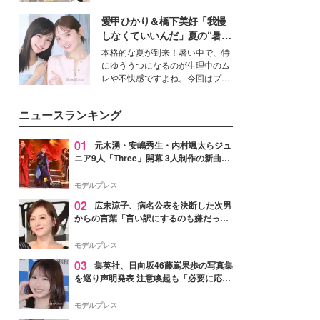
ーについて熱く語り合ってもらっ
を集めています。メイクやファッ
た。
愛甲ひかり＆橋下美好「我慢
ションの完成度を高めるベースと
して、“髪そのものの美しさ”に改
しなくていいんだ」夏の“暑さ
めて注目する人が増えている様
対策”の新しい選択肢とは？
本格的な夏が到来！暑い中で、特
子。今回は、そんな憧れの艶やか
にゆううつになるのが生理中のム
な髪を日常で叶える、美容好きの
レや不快感ですよね。今回はプラ
女性たちのヘアケア事情を紹介し
イベートでも仲良しで旅行好きな
ます。
モデル・愛甲ひかりさんと橋下美
ニュースランキング
好さんを迎えて本音で女子会トー
ク。猛暑のお出かけを快適に過ご
すヒントや、2人が感動した夏の
01
元木湧・安嶋秀生・内村颯太らジュ
生理の新常識にも迫りました。
ニア9人「Three」開幕 3人制作の新曲＆
手描きセットに込めた想い「もっと前に
進んで夢を掴みたい」【ゲネプロレポ】
モデルプレス
02
広末涼子、病名公表を決断した次男
からの言葉「言い訳にするのも嫌だっ
た」「言うべきか迷った」
モデルプレス
03
集英社、日向坂46藤嶌果歩の写真集
を巡り声明発表 注意喚起も「必要に応じ
て法的措置を含む対応を検討」
モデルプレス