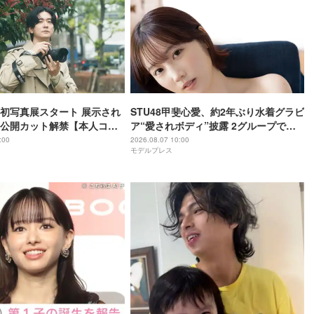
初写真展スタート 展示され
STU48甲斐心愛、約2年ぶり水着グラビ
公開カット解禁【本人コメ
ア“愛されボディ”披露 2グループでの1
期生経験・センターへの思い語る
:00
2026.08.07 10:00
モデルプレス