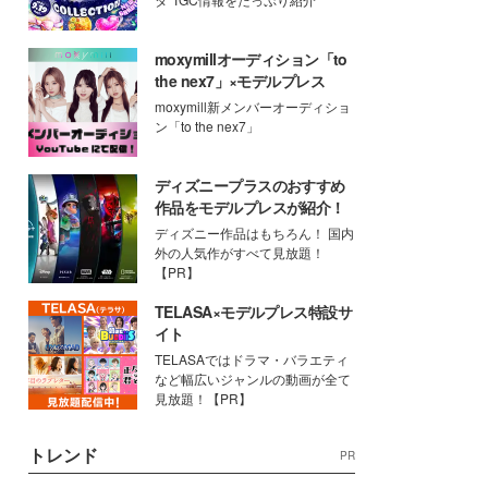
moxymillオーディション「to
the nex7」×モデルプレス
moxymill新メンバーオーディショ
ン「to the nex7」
ディズニープラスのおすすめ
作品をモデルプレスが紹介！
ディズニー作品はもちろん！ 国内
外の人気作がすべて見放題！
【PR】
TELASA×モデルプレス特設サ
イト
TELASAではドラマ・バラエティ
など幅広いジャンルの動画が全て
見放題！【PR】
トレンド
PR