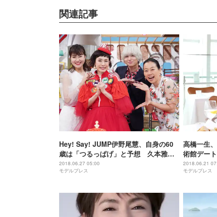
関連記事
Hey! Say! JUMP伊野尾慧、自身の60
高橋一生、
歳は「つるっぱげ」と予想 久本雅美
術館デート
の還暦を祝福
2018.06.27 05:00
2018.06.21 07
モデルプレス
モデルプレス