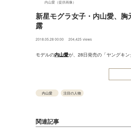
内山愛（提供画像）
新星モグラ女子・内山愛、胸
露
2018.05.28 00:00
204,425
views
モデルの
内山愛
が、28日発売の「ヤングキン
内山愛
注目の人物
関連記事