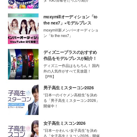
moxymillオーディション「to
the nex7」×モデルプレス
moxymill新メンバーオーディショ
ン「to the nex7」
ディズニープラスのおすすめ
作品をモデルプレスが紹介！
ディズニー作品はもちろん！ 国内
外の人気作がすべて見放題！
【PR】
男子高生ミスターコン2026
“日本一のイケメン高校生”を決め
る「男子高生ミスターコン2026」
開催中！
女子高生ミスコン2026
“日本一かわいい女子高生”を決め
る「女子高生ミスコン2026」開催