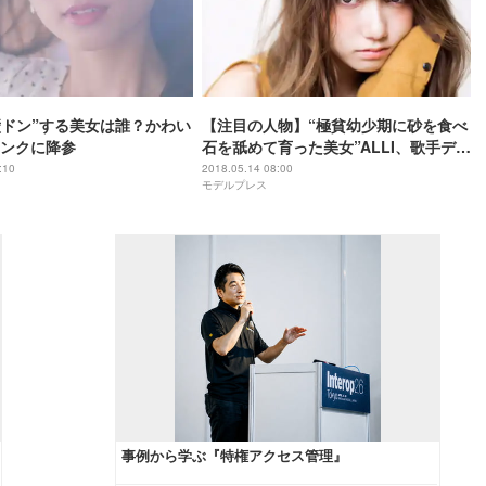
壁ドン”する美女は誰？かわい
【注目の人物】“極貧幼少期に砂を食べ
ンクに降参
石を舐めて育った美女”ALLI、歌手デビ
ュー
:10
2018.05.14 08:00
モデルプレス