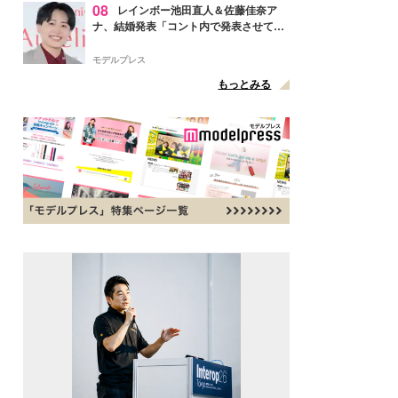
08
レインボー池田直人＆佐藤佳奈ア
ナ、結婚発表「コント内で発表させてい
ただきました」読売テレビ退社は生活拠
点変更のため
モデルプレス
もっとみる