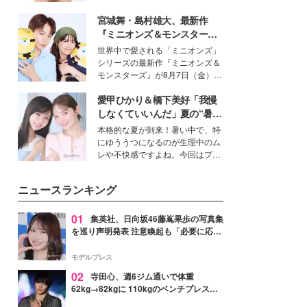
女性たちのヘアケア事情を紹介し
いという読者も多いのでは？そん
ます。
宮城舞・島村雄大、最新作
な美容の常識を大きく変える可能
性を秘めた、革新的な「Water
『ミニオンズ＆モンスター
Capturing Skin（ウォーターキャ
ズ』の魅力熱弁 ハチャメチャ
世界中で愛される「ミニオンズ」
プチャリングスキン：捕水肌）」
だけじゃない“友情と絆”に感
シリーズの最新作『ミニオンズ＆
技術を、花王が構築した。
動
モンスターズ』が8月7日（金）に
公開。モデルプレスでは、“大のミ
愛甲ひかり＆橋下美好「我慢
ニオン好き”という共通点を持つモ
デルの宮城舞と島村雄大の特別対
しなくていいんだ」夏の“暑さ
談をお届け！それぞれの視点か
対策”の新しい選択肢とは？
本格的な夏が到来！暑い中で、特
ら、今作ならではの魅力や予想外
にゆううつになるのが生理中のム
の感動をもたらす奥深いストーリ
レや不快感ですよね。今回はプラ
ーについて熱く語り合ってもらっ
イベートでも仲良しで旅行好きな
た。
モデル・愛甲ひかりさんと橋下美
ニュースランキング
好さんを迎えて本音で女子会トー
ク。猛暑のお出かけを快適に過ご
すヒントや、2人が感動した夏の
01
集英社、日向坂46藤嶌果歩の写真集
生理の新常識にも迫りました。
を巡り声明発表 注意喚起も「必要に応じ
て法的措置を含む対応を検討」
モデルプレス
02
寺田心、週6ジム通いで体重
62kg→82kgに 110kgのベンチプレス持
ち上げる姿披露「胸板の厚みすごい」