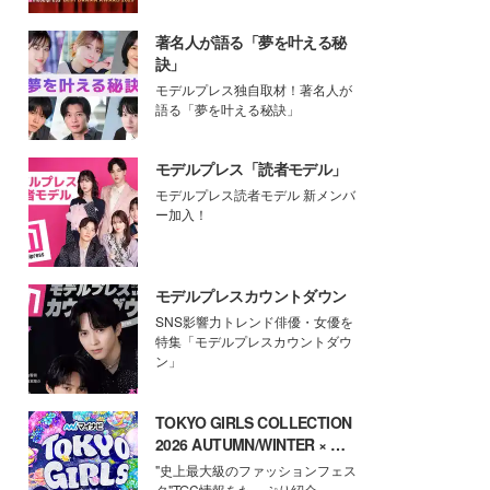
著名人が語る「夢を叶える秘
訣」
モデルプレス独自取材！著名人が
語る「夢を叶える秘訣」
モデルプレス「読者モデル」
モデルプレス読者モデル 新メンバ
ー加入！
モデルプレスカウントダウン
SNS影響力トレンド俳優・女優を
特集「モデルプレスカウントダウ
ン」
TOKYO GIRLS COLLECTION
2026 AUTUMN/WINTER × モ
デルプレス
"史上最大級のファッションフェス
タ"TGC情報をたっぷり紹介