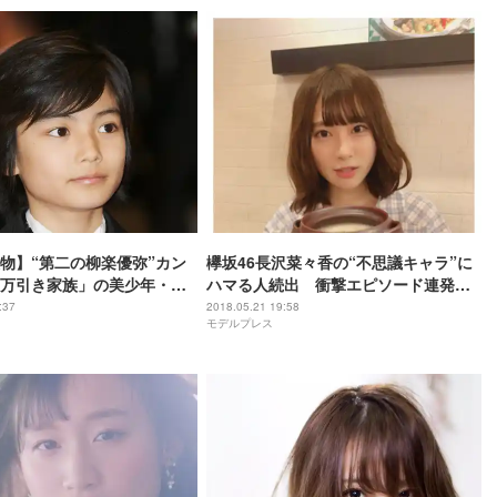
物】“第二の柳楽優弥”カン
欅坂46長沢菜々香の“不思議キャラ”に
万引き家族」の美少年・城
ハマる人続出 衝撃エピソード連発で
線
驚きの声も
:37
2018.05.21 19:58
モデルプレス