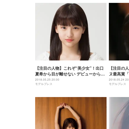
【注目の人物】これぞ“美少女”！出口
【注目の人
夏希から目が離せない デビューから2
ヌ最高賞「
ヶ月で数々抜擢
桧吏に熱視
2018.05.25 20:00
2018.05.24 20
モデルプレス
モデルプレス