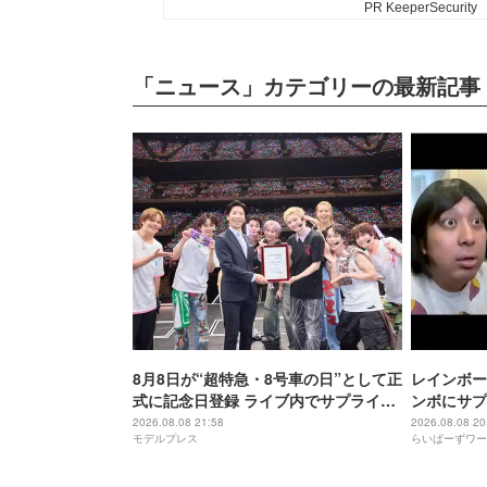
「ニュース」カテゴリーの最新記事
8月8日が“超特急・8号車の日”として正
レインボー
式に記念日登録 ライブ内でサプライズ
ンボにサプ
発表
2026.08.08 21:58
2026.08.08 20
モデルプレス
らいばーずワー