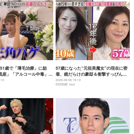
51歳で「薄毛治療」に励
57歳になった“元祖美魔女”の現在に密
流産」「アルコール中毒」自
着、鏡だらけの豪邸＆衝撃すっぴん姿
赤裸々告白
を披露
:10
2026.08.08 19:10
ENTAME next