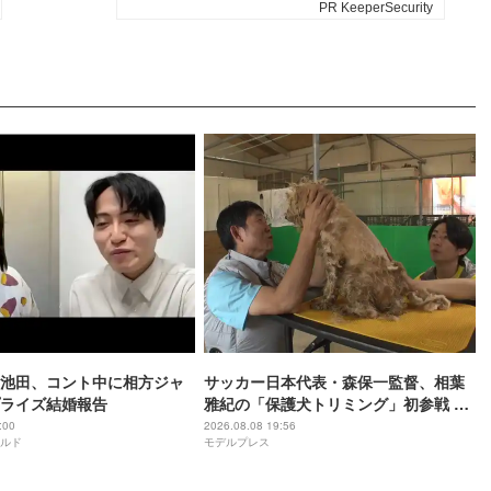
池田、コント中に相方ジャ
サッカー日本代表・森保一監督、相葉
ライズ結婚報告
雅紀の「保護犬トリミング」初参戦 ド
リームチームで心込めて挑む【24時間
:00
2026.08.08 19:56
ルド
モデルプレス
テレビ49】