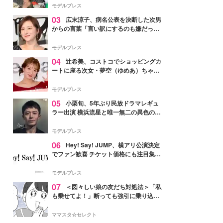
「かっこいい」と反響
モデルプレス
03
広末涼子、病名公表を決断した次男
からの言葉「言い訳にするのも嫌だっ
た」「言うべきか迷った」
モデルプレス
04
辻希美、コストコでショッピングカ
ートに座る次女・夢空（ゆめあ）ちゃん
の姿公開「乗りこなしてる感じが可愛す
ぎ」「成長を感じる」の声
モデルプレス
05
小栗旬、5年ぶり民放ドラマレギュ
ラー出演 横浜流星と唯一無二の異色のバ
ディで初共演【LOST10】
モデルプレス
06
Hey! Say! JUMP、横アリ公演決定
でファン歓喜 チケット価格にも注目集ま
る「激アツ」「平成に戻ったみたい」
モデルプレス
07
＜図々しい娘の友だち対処法＞「私
も乗せてよ！」断っても強引に乗り込ん
でくる友だち【第1話まんが】
ママスタ☆セレクト