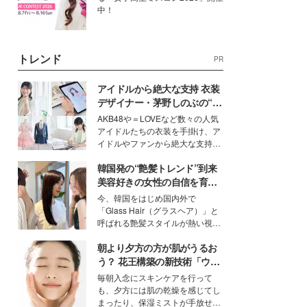
中！
トレンド
PR
アイドルから絶大な支持 衣装
デザイナー・茅野しのぶの“可
愛い”を作る美学＜「シチズン
AKB48や＝LOVEなど数々の人気
クロスシー」インタビュー＞
アイドルたちの衣装を手掛け、ア
イドルやファンから絶大な支持を
得る、株式会社オサレカンパニー
韓国発の“艶髪トレンド”到来
取締役兼クリエイティブディレク
ター・茅野しのぶ。一人ひとりの
美容好きの女性の自信を育む
個性に寄り添い、魅力を引き出す
「ヘアケア事情」って？
今、韓国をはじめ国内外で
衣装作りは、多くの女性たちに勇
「Glass Hair（グラスヘア）」と
気と自信を与え続けている。
呼ばれる艶髪スタイルが熱い視線
を集めています。メイクやファッ
朝より夕方の方が肌がうるお
ションの完成度を高めるベースと
して、“髪そのものの美しさ”に改
う？ 花王構築の新技術「ウォ
めて注目する人が増えている様
ーターキャプチャリングスキ
毎朝入念にスキンケアを行って
子。今回は、そんな憧れの艶やか
ン（捕水肌）」がスキンケア
も、夕方には肌の乾燥を感じてし
な髪を日常で叶える、美容好きの
の常識を変える予感
まったり、保湿ミストが手放せな