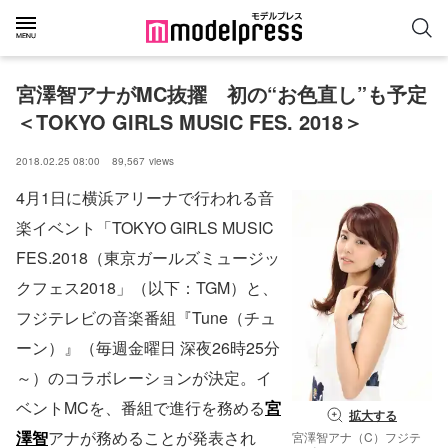
宮澤智アナがMC抜擢　初の“お色直し”も予定
＜TOKYO GIRLS MUSIC FES. 2018＞
2018.02.25 08:00
89,567
views
4月1日に横浜アリーナで行われる音
楽イベント「TOKYO GIRLS MUSIC
FES.2018（東京ガールズミュージッ
クフェス2018」（以下：TGM）と、
フジテレビの音楽番組『Tune（チュ
ーン）』（毎週金曜日 深夜26時25分
～）のコラボレーションが決定。イ
ベントMCを、番組で進行を務める
宮
拡大する
澤智
アナが務めることが発表され
宮澤智アナ（C）フジテ