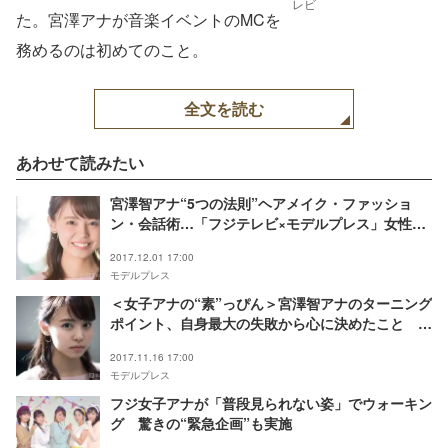
レビ
た。宮澤アナが音楽イベントのMCを
務めるのは初めてのこと。
全文を読む
あわせて読みたい
宮澤智アナ“5つの法則”ヘアメイク・ファッショ
ン・会話術…「フジテレビ×モデルプレス」女性ア
ナウンサー連載＜女子アナの“素”っぴん＞
2017.12.01 17:00
モデルプレス
＜女子アナの“素”っぴん＞宮澤智アナのターニング
ポイント、自身最大の失敗から心に決めたこと
「フジテレビ×モデルプレス」女性アナウンサー連
2017.11.16 17:00
載
モデルプレス
フジ女子アナが「普段見られない姿」でウォーキン
グ 驚きの“緊急企画”も実施