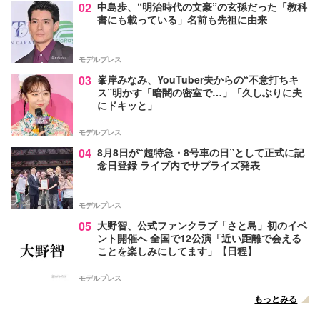
02
中島歩、“明治時代の文豪”の玄孫だった「教科
書にも載っている」名前も先祖に由来
モデルプレス
03
峯岸みなみ、YouTuber夫からの“不意打ちキ
ス”明かす「暗闇の密室で…」「久しぶりに夫
にドキッと」
モデルプレス
04
8月8日が“超特急・8号車の日”として正式に記
念日登録 ライブ内でサプライズ発表
モデルプレス
05
大野智、公式ファンクラブ「さと島」初のイベ
ント開催へ 全国で12公演「近い距離で会える
ことを楽しみにしてます」【日程】
モデルプレス
もっとみる