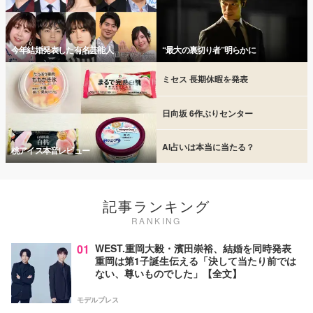
今年結婚発表した有名芸能人
“最大の裏切り者”明らかに
ミセス 長期休暇を発表
日向坂 6作ぶりセンター
AI占いは本当に当たる？
桃アイス本音レビュー
記事ランキング
RANKING
01
WEST.重岡大毅・濱田崇裕、結婚を同時発表
重岡は第1子誕生伝える「決して当たり前では
ない、尊いものでした」【全文】
モデルプレス