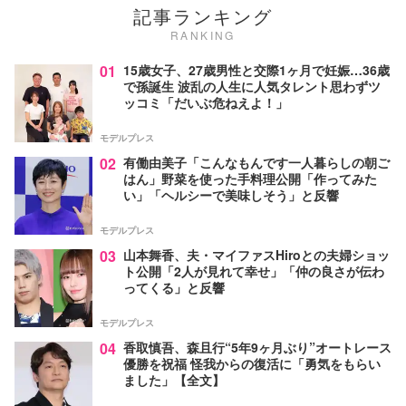
記事ランキング
RANKING
01
15歳女子、27歳男性と交際1ヶ月で妊娠…36歳
で孫誕生 波乱の人生に人気タレント思わずツ
ッコミ「だいぶ危ねえよ！」
モデルプレス
02
有働由美子「こんなもんです一人暮らしの朝ご
はん」野菜を使った手料理公開「作ってみた
い」「ヘルシーで美味しそう」と反響
モデルプレス
03
山本舞香、夫・マイファスHiroとの夫婦ショッ
ト公開「2人が見れて幸せ」「仲の良さが伝わ
ってくる」と反響
モデルプレス
04
香取慎吾、森且行“5年9ヶ月ぶり”オートレース
優勝を祝福 怪我からの復活に「勇気をもらい
ました」【全文】