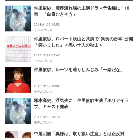
仲里依紗、濃厚濡れ場の主演ドラマ予告編に「18
禁」「白目むきそう」
2018.01.09 15:52
モデルプレス
仲里依紗、ロバート秋山と共演で“異例の台本”公開
「笑いました」＜黒い十人の秋山＞
2017.12.27 02:47
モデルプレス
仲里依紗、ルーツを辿りしみじみ「一緒だな」
2017.12.09 10:30
モデルプレス
塚本高史、浮気夫に 仲里依紗主演「ホリデイラ
ブ」キャスト発表
2017.12.09 00:10
モデルプレス
中尾明慶「奥様は、取り扱い注意」とは正反対