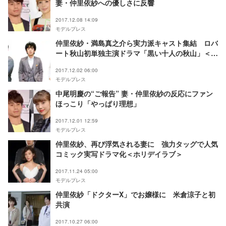
妻・仲里依紗への優しさに反響
2017.12.08 14:09
モデルプレス
仲里依紗・満島真之介ら実力派キャスト集結 ロバ
ート秋山初単独主演ドラマ「黒い十人の秋山」＜コ
メント到着＞
2017.12.02 06:00
モデルプレス
中尾明慶の“ご報告” 妻・仲里依紗の反応にファン
ほっこり「やっぱり理想」
2017.12.01 12:59
モデルプレス
仲里依紗、再び浮気される妻に 強力タッグで人気
コミック実写ドラマ化＜ホリデイラブ＞
2017.11.24 05:00
モデルプレス
仲里依紗「ドクターX」でお嬢様に 米倉涼子と初
共演
2017.10.27 06:00