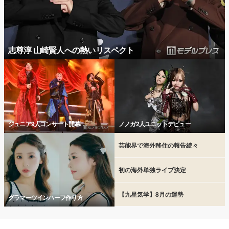
志尊淳 山崎賢人への熱いリスペクト
ジュニア9人コンサート開幕
ノノガ2人ユニットデビュー
芸能界で海外移住の報告続々
初の海外単独ライブ決定
【九星気学】8月の運勢
グラマーツインハーフ作り方