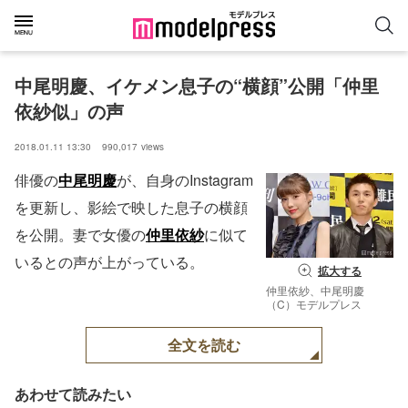
中尾明慶、イケメン息子の“横顔”公開「仲里
依紗似」の声
2018.01.11 13:30
990,017
views
俳優の
中尾明慶
が、自身のInstagram
を更新し、影絵で映した息子の横顔
を公開。妻で女優の
仲里依紗
に似て
いるとの声が上がっている。
拡大する
仲里依紗、中尾明慶
（C）モデルプレス
全文を読む
あわせて読みたい