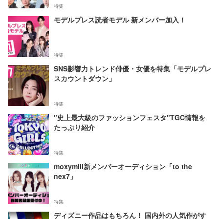
特集
モデルプレス読者モデル 新メンバー加入！
特集
SNS影響力トレンド俳優・女優を特集「モデルプレ
スカウントダウン」
特集
"史上最大級のファッションフェスタ"TGC情報を
たっぷり紹介
特集
moxymill新メンバーオーディション「to the
nex7」
特集
ディズニー作品はもちろん！ 国内外の人気作がす