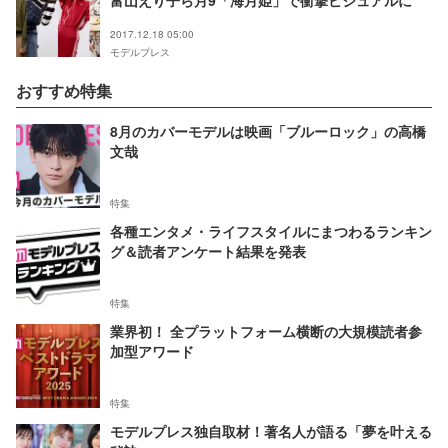
富山えり子ら月9「海月姫」で衝撃ビジュアルに
2017.12.18 05:00
モデルプレス
おすすめ特集
8月のカバーモデルは映画「ブルーロック」の高橋
文哉
特集
各種エンタメ・ライフスタイルにまつわるランキン
グ＆読者アンケート結果を発表
特集
業界初！ 全プラットフォーム横断の大規模読者参
加型アワード
特集
モデルプレス独自取材！著名人が語る「夢を叶える