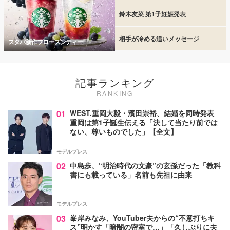
鈴木友菜 第1子妊娠発表
相手が冷める追いメッセージ
スタバ新作フローズンティー
記事ランキング
RANKING
01
WEST.重岡大毅・濱田崇裕、結婚を同時発表
重岡は第1子誕生伝える「決して当たり前では
ない、尊いものでした」【全文】
モデルプレス
02
中島歩、“明治時代の文豪”の玄孫だった「教科
書にも載っている」名前も先祖に由来
モデルプレス
03
峯岸みなみ、YouTuber夫からの“不意打ちキ
ス”明かす「暗闇の密室で…」「久しぶりに夫