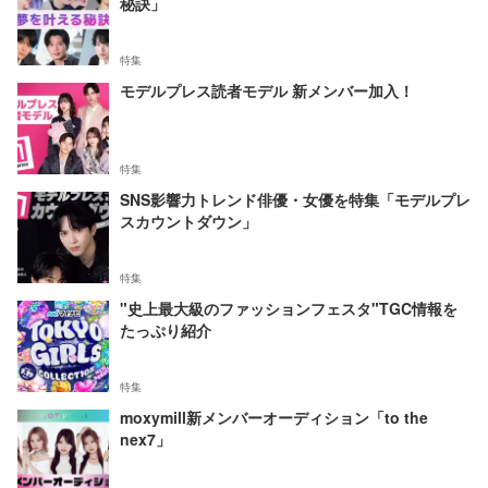
秘訣」
特集
モデルプレス読者モデル 新メンバー加入！
特集
SNS影響力トレンド俳優・女優を特集「モデルプレ
スカウントダウン」
特集
"史上最大級のファッションフェスタ"TGC情報を
たっぷり紹介
特集
moxymill新メンバーオーディション「to the
nex7」