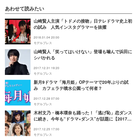
あわせて読みたい
山崎賢人主演「トドメの接吻」日テレドラマ史上初
の試み 人気インスタグラマーを抜擢
2018.01.04 20:00
モデルプレス
山崎賢人「笑ってはいけない」登場も噛んで浜田に
シバかれる
2017.12.31 19:20
モデルプレス
新月9ドラマ「海月姫」OPテーマで20年ぶりの試
み カフェラテ噴水公園って何者？
2017.12.28 07:00
モデルプレス
木村文乃・橋本環奈も踊った！「逃げ恥」恋ダンス
に続き、今年も“ドラマ×ダンス”が話題に【2017年
末特集】
2017.12.25 17:00
モデルプレス