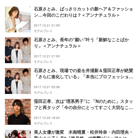
石原さとみ、ばっさりカットの新ヘア＆ファッショ
ン…今回のこだわりは？＜アンナチュラル＞
2017.12.21 21:09
モデルプレス
石原さとみ、長年の“願い”叶う「新鮮なことばか
り」＜アンナチュラル＞
2017.12.21 21:00
モデルプレス
石原さとみ、現場での姿を井浦新＆窪田正孝が絶賛
「さらに進化している」「本当にプロフェッショナ
ル」＜アンナチュラル＞
2017.12.21 20:38
モデルプレス
窪田正孝、次は“理系男子”に 「Nのために」スタッ
フと再タッグ「今の自分にとってすごく大切なこ
と」＜アンナチュラル＞
2017.12.20 18:00
モデルプレス
美人女優が激変 木南晴夏・松井玲奈・内田理央・