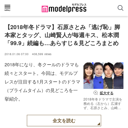
【2018年冬ドラマ】石原さとみ「逃げ恥」脚
本家とタッグ、山崎賢人が毎週キス、松本潤
「99.9」続編も…あらすじ＆見どころまとめ
2018.01.06 07:00
408,599
views
2018年になり、冬クールのドラマも
続々とスタート。今回は、モデルプ
レスが注目する1月スタートのドラマ
（プライムタイム）の見どころを一
拡大する
挙紹介。
2018年冬ドラマで主演を
務める（左から）広瀬す
ず、石原さとみ、山崎賢
人、芳根京子（C）モデ
ルプレス
全文を読む