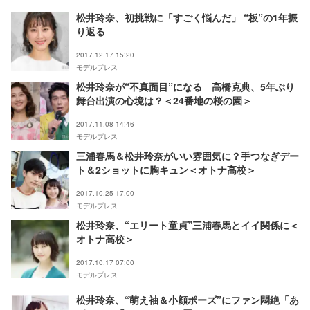
松井玲奈、初挑戦に「すごく悩んだ」 “板”の1年振
り返る
2017.12.17 15:20
モデルプレス
松井玲奈が“不真面目”になる 高橋克典、5年ぶり
舞台出演の心境は？＜24番地の桜の園＞
2017.11.08 14:46
モデルプレス
三浦春馬＆松井玲奈がいい雰囲気に？手つなぎデー
ト＆2ショットに胸キュン＜オトナ高校＞
2017.10.25 17:00
モデルプレス
松井玲奈、“エリート童貞”三浦春馬とイイ関係に＜
オトナ高校＞
2017.10.17 07:00
モデルプレス
松井玲奈、“萌え袖＆小顔ポーズ”にファン悶絶「あ