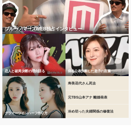
ブルーノマーズWEB独占インタビュー
恋人と破局 決断の理由語る
病名公表決断した息子の言葉
寿美花代さん死去
元TBS山本アナ 離婚発表
冷め切った夫婦関係の修復法
グラマーツインハーフ作り方