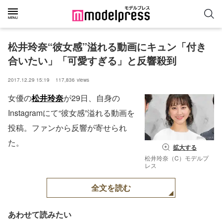
松井玲奈“彼女感”溢れる動画にキュン「付き
合いたい」「可愛すぎる」と反響殺到
2017.12.29 15:19
117,836
views
女優の
松井玲奈
が29日、自身の
Instagramにて“彼女感”溢れる動画を
投稿。ファンから反響が寄せられ
た。
拡大する
松井玲奈（C）モデルプ
レス
全文を読む
あわせて読みたい