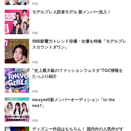
特集
モデルプレス読者モデル 新メンバー加入！
特集
SNS影響力トレンド俳優・女優を特集「モデルプレ
スカウントダウン」
特集
"史上最大級のファッションフェスタ"TGC情報を
たっぷり紹介
特集
moxymill新メンバーオーディション「to the
nex7」
特集
ディズニー作品はもちろん！ 国内外の人気作がす