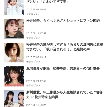
ざとい」「かわいすぎて罪」
2017.10.04 20:47
モデルプレス
松井玲奈、もぐもぐあざとショットにファン悶絶
2017.08.11 17:57
モデルプレス
松井玲奈の瞳が美しすぎる「あまりの透明感に直視
できない」「吸い込まれそう」と絶賛の声
2017.07.07 19:19
モデルプレス
風間俊介が嫉妬 松井玲奈、共演者への“愛”熱弁
2017.06.24 17:59
モデルプレス
新川優愛、年上俳優から人生相談されていた “包容
力”に松井玲奈も納得
2017.06.10 20:24