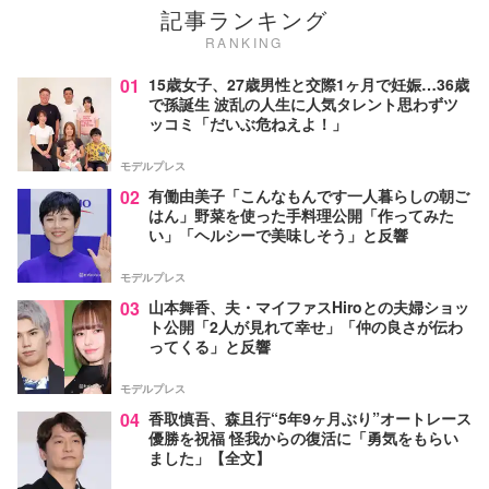
記事ランキング
RANKING
01
15歳女子、27歳男性と交際1ヶ月で妊娠…36歳
で孫誕生 波乱の人生に人気タレント思わずツ
ッコミ「だいぶ危ねえよ！」
モデルプレス
02
有働由美子「こんなもんです一人暮らしの朝ご
はん」野菜を使った手料理公開「作ってみた
い」「ヘルシーで美味しそう」と反響
モデルプレス
03
山本舞香、夫・マイファスHiroとの夫婦ショッ
ト公開「2人が見れて幸せ」「仲の良さが伝わ
ってくる」と反響
モデルプレス
04
香取慎吾、森且行“5年9ヶ月ぶり”オートレース
優勝を祝福 怪我からの復活に「勇気をもらい
ました」【全文】