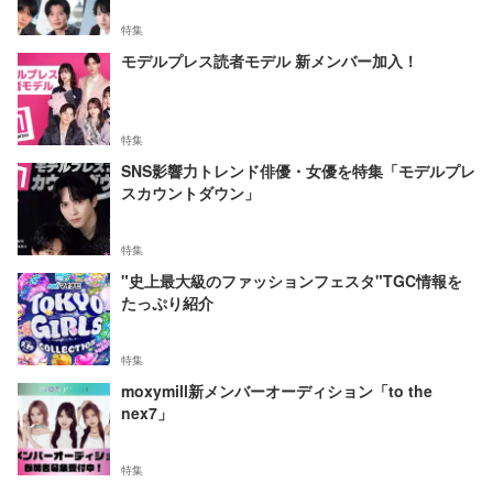
特集
モデルプレス読者モデル 新メンバー加入！
特集
SNS影響力トレンド俳優・女優を特集「モデルプレ
スカウントダウン」
特集
"史上最大級のファッションフェスタ"TGC情報を
たっぷり紹介
特集
moxymill新メンバーオーディション「to the
nex7」
特集