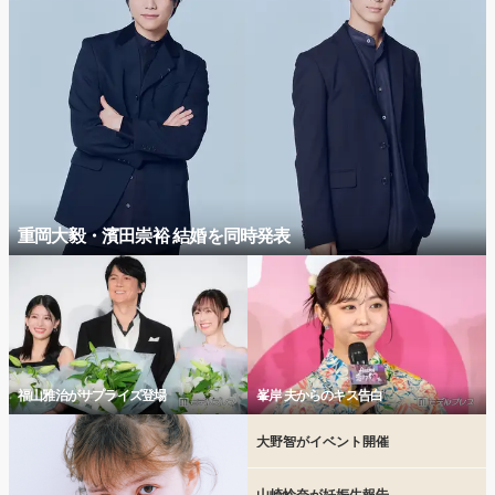
重岡大毅・濱田崇裕 結婚を同時発表
福山雅治がサプライズ登場
峯岸 夫からのキス告白
大野智がイベント開催
山崎怜奈が妊娠生報告