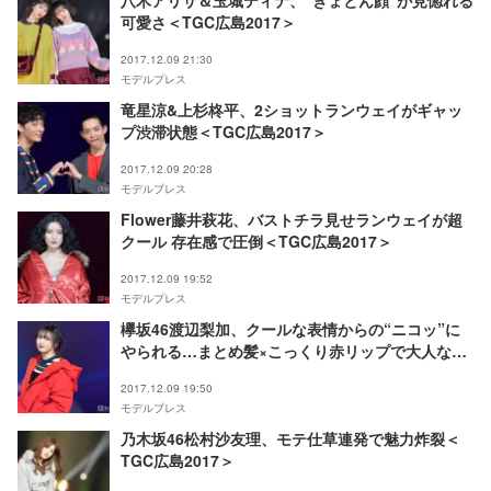
八木アリサ＆玉城ティナ、“きょとん顔”が見惚れる
可愛さ＜TGC広島2017＞
2017.12.09 21:30
モデルプレス
竜星涼&上杉柊平、2ショットランウェイがギャッ
プ渋滞状態＜TGC広島2017＞
2017.12.09 20:28
モデルプレス
Flower藤井萩花、バストチラ見せランウェイが超
クール 存在感で圧倒＜TGC広島2017＞
2017.12.09 19:52
モデルプレス
欅坂46渡辺梨加、クールな表情からの“ニコッ”に
やられる…まとめ髪×こっくり赤リップで大人な魅
力＜TGC広島2017＞
2017.12.09 19:50
モデルプレス
乃木坂46松村沙友理、モテ仕草連発で魅力炸裂＜
TGC広島2017＞