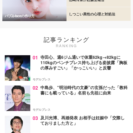
しつこい異性の心理と対処法
バブみfaceの作り方
記事ランキング
RANKING
01
寺田心、週6ジム通いで体重62kg→82kgに
110kgのベンチプレス持ち上げる姿披露「胸板
の厚みすごい」「かっこいい」と反響
モデルプレス
02
中島歩、“明治時代の文豪”の玄孫だった「教科
書にも載っている」名前も先祖に由来
モデルプレス
03
及川光博、再婚発表 お相手は妊娠中「交際し
ておりました方と」