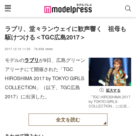
ラブリ、堂々ランウェイに歓声響く　祖母も
駆けつける＜TGC広島2017＞
2017.12.10 11:35
76,958
views
モデルの
ラブリ
が9日、広島グリーン
アリーナにて開催された「TGC
HIROSHIMA 2017 by TOKYO GIRLS
COLLECTION」（以下、TGC広島
拡大する
2017）に出演した。
「TGC HIROSHIMA 2017
by TOKYO GIRLS
COLLECTION」に出演し
たラブリ （C）モデルプ
レス
全文を読む
あわせて読みたい