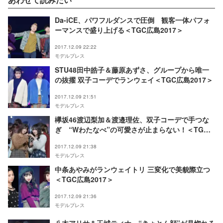
Da-iCE、パワフルダンスで圧倒 観客一体パフォ
ーマンスで盛り上げる＜TGC広島2017＞
2017.12.09 22:22
モデルプレス
STU48田中皓子＆藤原あずさ、グループから唯一
の抜擢 双子コーデでランウェイ＜TGC広島2017＞
2017.12.09 21:51
モデルプレス
欅坂46渡辺梨加＆渡邉理佐、双子コーデで手つな
ぎ “Wわたなべ”の可愛さが止まらない！＜TGC
広島2017＞
2017.12.09 21:38
モデルプレス
中条あやみがランウェイトリ 三変化で美貌際立つ
＜TGC広島2017＞
2017.12.09 21:36
モデルプレス