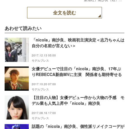
（画像提供：所属事務
所）
全文を読む
あわせて読みたい
「nicola」南沙良、映画初主演決定＜志乃ちゃんは
自分の名前が言えない＞
2017.12.13 05:00
モデルプレス
女優デビューで注目の「nicola」南沙良、17年ぶ
りREBECCA新曲MVに主演 関係者も期待寄せる
2017.10.20 07:00
モデルプレス
【注目の人物】女優デビュー作から大物の予感 モ
デル業も人気上昇中「nicola」南沙良
2017.08.16 17:00
モデルプレス
話題の「nicola」南沙良、個性派リメイクコーデが