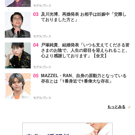
モデルプレス
03
及川光博、再婚発表 お相手は妊娠中「交際し
ておりました方と」
モデルプレス
04
戸塚純貴、結婚発表「いつも支えてくださる皆
さまのお陰で、人生の節目を迎えられること、
心より感謝しております」【全文】
モデルプレス
05
MAZZEL・RAN、自身の原動力となっている
存在とは「1番身近で1番偉大な存在」
モデルプレス
もっとみる