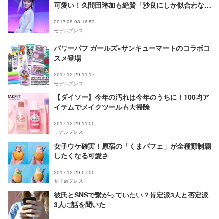
可愛い！久間田琳加も絶賛「沙良にしか似合わな
い」＜レプティーンフェス＞
2017.08.08 16:59
モデルプレス
パワーパフ ガールズ×サンキューマートのコラボコ
スメ登場
2017.12.29 11:17
モデルプレス
【ダイソー】今年の汚れは今年のうちに！100均ア
イテムでメイクツールも大掃除
2017.12.29 11:00
モデルプレス
女子ウケ確実！原宿の「くまパフェ」が全種類制覇
したくなる可愛さ
2017.12.29 07:00
女子旅プレス
彼氏とSNSで繋がっていたい？肯定派3人と否定派
3人に話を聞いた