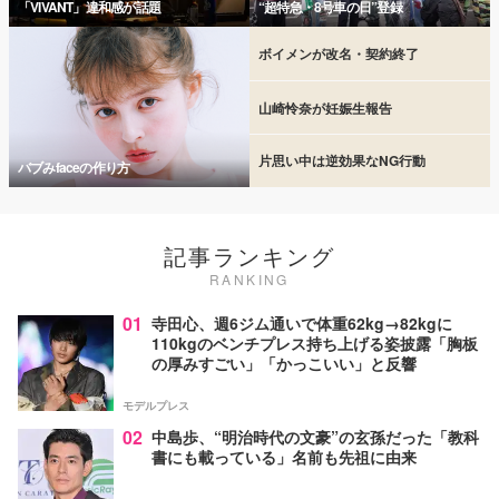
「VIVANT」違和感が話題
“超特急・8号車の日”登録
ボイメンが改名・契約終了
山崎怜奈が妊娠生報告
片思い中は逆効果なNG行動
バブみfaceの作り方
記事ランキング
RANKING
01
寺田心、週6ジム通いで体重62kg→82kgに
110kgのベンチプレス持ち上げる姿披露「胸板
の厚みすごい」「かっこいい」と反響
モデルプレス
02
中島歩、“明治時代の文豪”の玄孫だった「教科
書にも載っている」名前も先祖に由来