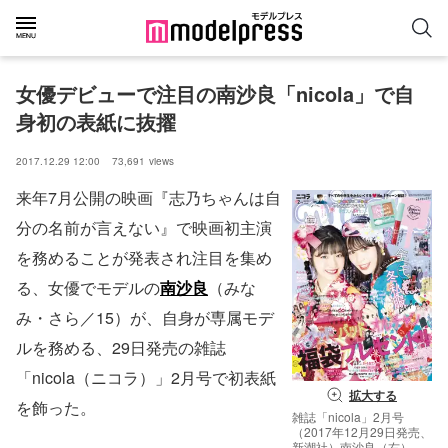
女優デビューで注目の南沙良「nicola」で自
身初の表紙に抜擢
2017.12.29 12:00
73,691
views
来年7月公開の映画『志乃ちゃんは自
分の名前が言えない』で映画初主演
を務めることが発表され注目を集め
る、女優でモデルの
南沙良
（みな
み・さら／15）が、自身が専属モデ
ルを務める、29日発売の雑誌
「nicola（ニコラ）」2月号で初表紙
拡大する
を飾った。
雑誌「nicola」2月号
（2017年12月29日発売、
新潮社）南沙良（右）／