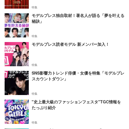
特集
モデルプレス独自取材！著名人が語る「夢を叶える
秘訣」
特集
モデルプレス読者モデル 新メンバー加入！
特集
SNS影響力トレンド俳優・女優を特集「モデルプレ
スカウントダウン」
特集
"史上最大級のファッションフェスタ"TGC情報を
たっぷり紹介
特集