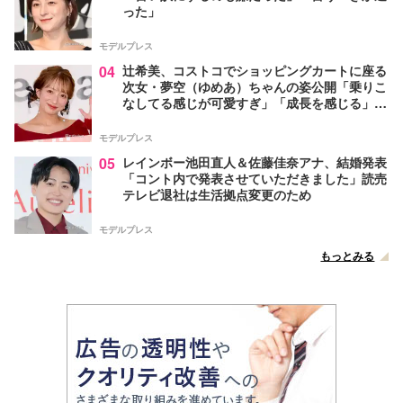
った」
モデルプレス
04
辻希美、コストコでショッピングカートに座る
次女・夢空（ゆめあ）ちゃんの姿公開「乗りこ
なしてる感じが可愛すぎ」「成長を感じる」の
声
モデルプレス
05
レインボー池田直人＆佐藤佳奈アナ、結婚発表
「コント内で発表させていただきました」読売
テレビ退社は生活拠点変更のため
モデルプレス
もっとみる