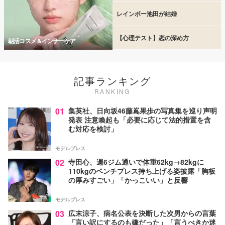
レインボー池田が結婚
【心理テスト】恋の深め方
朝活コスメ＆インナーケア
記事ランキング
RANKING
01
集英社、日向坂46藤嶌果歩の写真集を巡り声明
発表 注意喚起も「必要に応じて法的措置を含
む対応を検討」
モデルプレス
02
寺田心、週6ジム通いで体重62kg→82kgに
110kgのベンチプレス持ち上げる姿披露「胸板
の厚みすごい」「かっこいい」と反響
モデルプレス
03
広末涼子、病名公表を決断した次男からの言葉
「言い訳にするのも嫌だった」「言うべきか迷