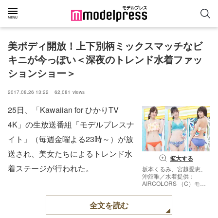
美ボディ開放！上下別柄ミックスマッチなビ
キニが今っぽい＜深夜のトレンド水着ファッ
ションショー＞
2017.08.26 13:22
62,081
views
25日、「Kawaiian for ひかりTV
4K」の生放送番組「モデルプレスナ
イト」（毎週金曜よる23時～）が放
送され、美女たちによるトレンド水
拡大する
着ステージが行われた。
坂本くるみ、宮越愛恵、
沖舘唯／水着提供：
AIRCOLORS （C）モデ
ルプレス
全文を読む