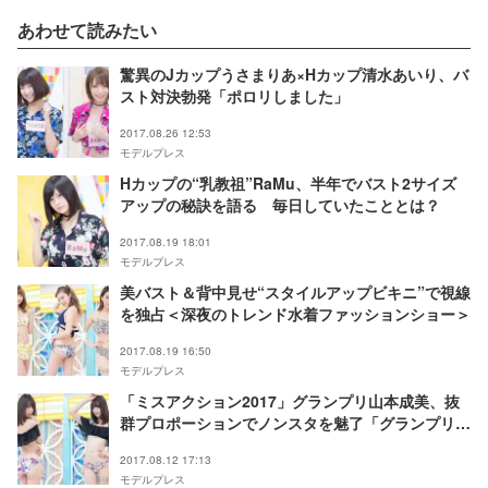
あわせて読みたい
驚異のJカップうさまりあ×Hカップ清水あいり、バ
スト対決勃発「ポロリしました」
2017.08.26 12:53
モデルプレス
Hカップの“乳教祖”RaMu、半年でバスト2サイズ
アップの秘訣を語る 毎日していたこととは？
2017.08.19 18:01
モデルプレス
美バスト＆背中見せ“スタイルアップビキニ”で視線
を独占＜深夜のトレンド水着ファッションショー＞
2017.08.19 16:50
モデルプレス
「ミスアクション2017」グランプリ山本成美、抜
群プロポーションでノンスタを魅了「グランプリは
当たり前」強気宣言も
2017.08.12 17:13
モデルプレス