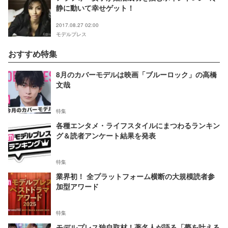
静に動いて幸せゲット！
2017.08.27 02:00
モデルプレス
おすすめ特集
8月のカバーモデルは映画「ブルーロック」の高橋
文哉
特集
各種エンタメ・ライフスタイルにまつわるランキン
グ＆読者アンケート結果を発表
特集
業界初！ 全プラットフォーム横断の大規模読者参
加型アワード
特集
モデルプレス独自取材！著名人が語る「夢を叶える