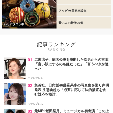
アソビ 米国拠点設立
賢い人の特徴20個
ハリポタコラボドーナツ
記事ランキング
RANKING
01
広末涼子、病名公表を決断した次男からの言葉
「言い訳にするのも嫌だった」「言うべきか迷
った」
モデルプレス
02
集英社、日向坂46藤嶌果歩の写真集を巡り声明
発表 注意喚起も「必要に応じて法的措置を含
む対応を検討」
モデルプレス
03
元ME:I飯田栞月、ミュージカル初出演「この上