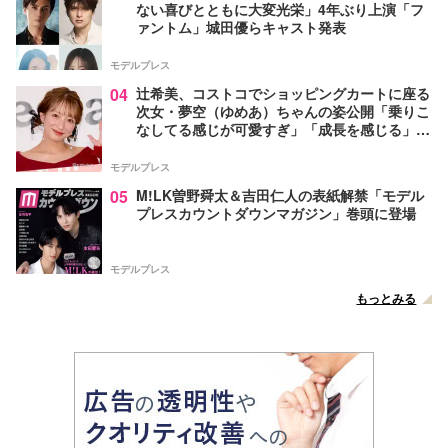
ない喜びとともに大変光栄」4年ぶり上演「フ
ァントム」城田優らキャスト発表
モデルプレス
04
辻希美、コストコでショッピングカートに座る
次女・夢空（ゆめあ）ちゃんの姿公開「乗りこ
なしてる感じが可愛すぎ」「成長を感じる」の
声
モデルプレス
05
M!LK曽野舜太＆吉田仁人の表紙解禁「モデル
プレスカウントダウンマガジン」巻頭に登場
モデルプレス
もっとみる