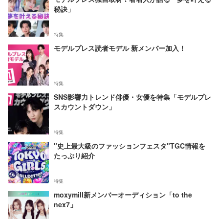
秘訣」
特集
モデルプレス読者モデル 新メンバー加入！
特集
SNS影響力トレンド俳優・女優を特集「モデルプレ
スカウントダウン」
特集
"史上最大級のファッションフェスタ"TGC情報を
たっぷり紹介
特集
moxymill新メンバーオーディション「to the
nex7」