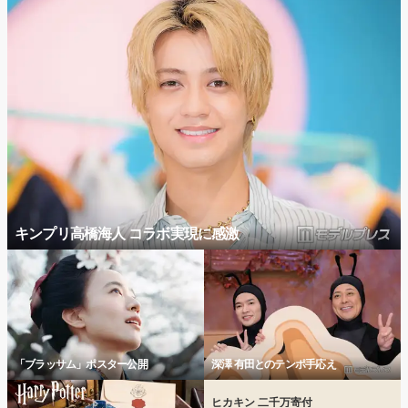
キンプリ高橋海人 コラボ実現に感激
「ブラッサム」ポスター公開
深澤 有田とのテンポ手応え
ヒカキン 二千万寄付