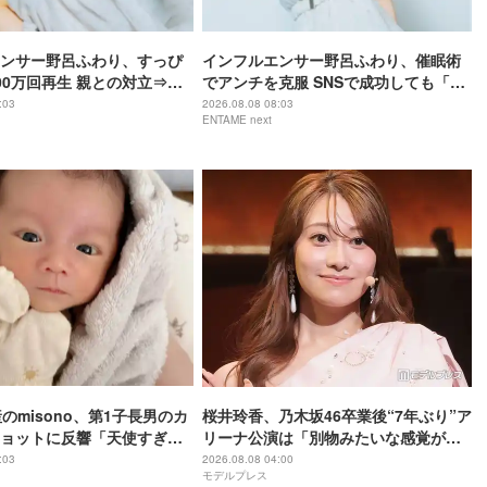
ンサー野呂ふわり、すっぴ
インフルエンサー野呂ふわり、催眠術
00万回再生 親との対立⇒ア
でアンチを克服 SNSで成功しても「全
「動画全消し」の軌跡
部猫のため」21歳の素顔
:03
2026.08.08 08:03
ENTAME next
のmisono、第1子長男のカ
桜井玲香、乃木坂46卒業後“7年ぶり”ア
ョットに反響「天使すぎ
リーナ公演は「別物みたいな感覚があ
る」【New HISTORY COMING】
:03
2026.08.08 04:00
モデルプレス