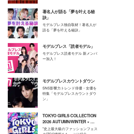
著名人が語る「夢を叶える秘
訣」
モデルプレス独自取材！著名人が
語る「夢を叶える秘訣」
モデルプレス「読者モデル」
モデルプレス読者モデル 新メンバ
ー加入！
モデルプレスカウントダウン
SNS影響力トレンド俳優・女優を
特集「モデルプレスカウントダウ
ン」
TOKYO GIRLS COLLECTION
2026 AUTUMN/WINTER × モ
デルプレス
"史上最大級のファッションフェス
タ"TGC情報をたっぷり紹介