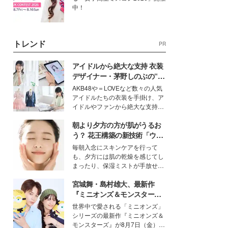
中！
トレンド
PR
アイドルから絶大な支持 衣装
デザイナー・茅野しのぶの“可
愛い”を作る美学＜「シチズン
AKB48や＝LOVEなど数々の人気
クロスシー」インタビュー＞
アイドルたちの衣装を手掛け、ア
イドルやファンから絶大な支持を
得る、株式会社オサレカンパニー
朝より夕方の方が肌がうるお
取締役兼クリエイティブディレク
ター・茅野しのぶ。一人ひとりの
う？ 花王構築の新技術「ウォ
個性に寄り添い、魅力を引き出す
ーターキャプチャリングスキ
毎朝入念にスキンケアを行って
衣装作りは、多くの女性たちに勇
ン（捕水肌）」がスキンケア
も、夕方には肌の乾燥を感じてし
気と自信を与え続けている。
の常識を変える予感
まったり、保湿ミストが手放せな
いという読者も多いのでは？そん
宮城舞・島村雄大、最新作
な美容の常識を大きく変える可能
性を秘めた、革新的な「Water
『ミニオンズ＆モンスター
Capturing Skin（ウォーターキャ
ズ』の魅力熱弁 ハチャメチャ
世界中で愛される「ミニオンズ」
プチャリングスキン：捕水肌）」
だけじゃない“友情と絆”に感
シリーズの最新作『ミニオンズ＆
技術を、花王が構築した。
動
モンスターズ』が8月7日（金）に