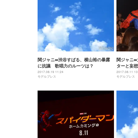
関ジャニ∞渋谷すばる、横山裕の暴露
関ジャニ∞
に抗議 歌唱力のルーツは？
ターと妄想
ッコミ「ど
2017.08.19 11:24
2017.08.11 13
モデルプレス
モデルプレス
イダーマン